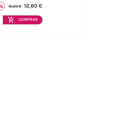
12,60 €
6%
15,00 €
add_shopping_cart
COMPRAR