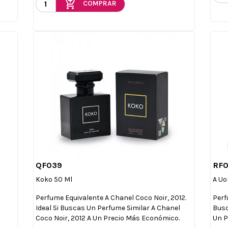
add_shopping_cart
COMPRAR
QF039
RF

Vista rápida
Koko 50 Ml
A Uo
Perfume Equivalente A Chanel Coco Noir, 2012.
Perf
Ideal Si Buscas Un Perfume Similar A Chanel
Busc
Coco Noir, 2012 A Un Precio Más Económico.
Un P