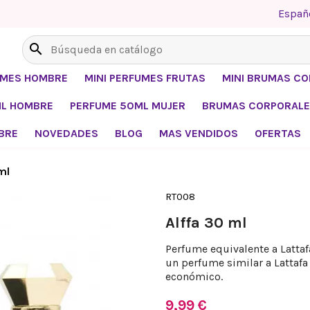
Españ
search
UMES HOMBRE
MINI PERFUMES FRUTAS
MINI BRUMAS C
ML HOMBRE
PERFUME 50ML MUJER
BRUMAS CORPORALE
BRE
NOVEDADES
BLOG
MAS VENDIDOS
OFERTAS
ml
RT008
Alffa 30 ml
Perfume equivalente a Lattaf
un perfume similar a Lattaf
económico.
9,99 €