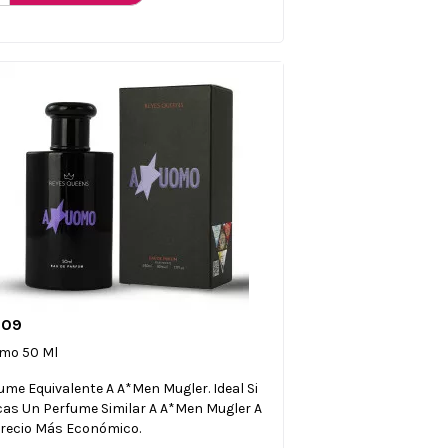
009

Vista rápida
mo 50 Ml
ume Equivalente A A*Men Mugler. Ideal Si
as Un Perfume Similar A A*Men Mugler A
recio Más Económico.