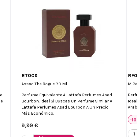
RT009
RF

Vista rápida
Assad The Rogue 30 Ml
M Pa
e.
Perfume Equivalente A Lattafa Perfumes Asad
Perf
se
Bourbon. Ideal Si Buscas Un Perfume Similar A
Idea
Lattafa Perfumes Asad Bourbon A Un Precio
Arab
Más Económico.
-1
9,99 €