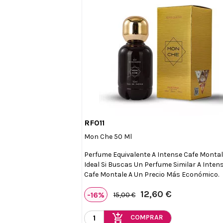
RF011

Vista rápida
Mon Che 50 Ml
Perfume Equivalente A Intense Cafe Montal
Ideal Si Buscas Un Perfume Similar A Inten
Cafe Montale A Un Precio Más Económico.
12,60 €
-16%
15,00 €
add_shopping_cart
COMPRAR