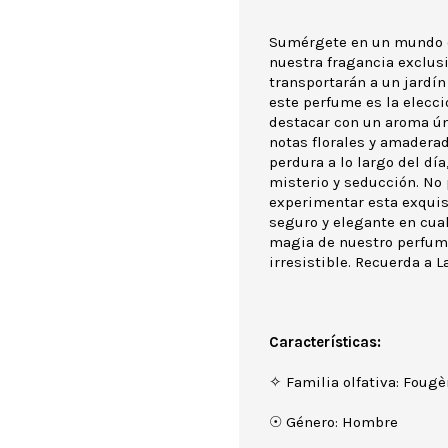
Sumérgete en un mundo d
nuestra fragancia exclusi
transportarán a un jardí
este perfume es la elecc
destacar con un aroma ún
notas florales y amadera
perdura a lo largo del dí
misterio y seducción. No 
experimentar esta exquisi
seguro y elegante en cual
magia de nuestro perfume
irresistible. Recuerda a 
Características:
✧ Familia olfativa: Fougè
☉ Género: Hombre