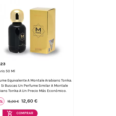
023

Vista rápida
ris 50 Ml
ume Equivalente A Montale Arabians Tonka.
l Si Buscas Un Perfume Similar A Montale
ians Tonka A Un Precio Más Económico.
12,60 €
6%
15,00 €
add_shopping_cart
COMPRAR