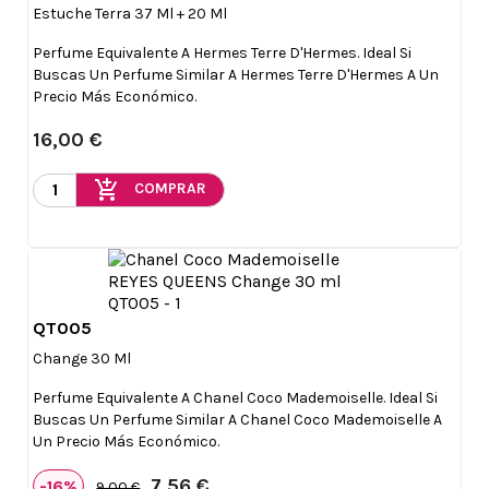
Estuche Terra 37 Ml + 20 Ml
Perfume Equivalente A Hermes Terre D'Hermes. Ideal Si
Buscas Un Perfume Similar A Hermes Terre D'Hermes A Un
Precio Más Económico.
16,00 €
add_shopping_cart
COMPRAR
QT005

Vista rápida
Change 30 Ml
Perfume Equivalente A Chanel Coco Mademoiselle. Ideal Si
Buscas Un Perfume Similar A Chanel Coco Mademoiselle A
Un Precio Más Económico.
7,56 €
-16%
9,00 €