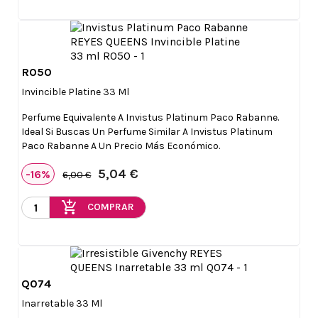
R050

Vista rápida
Invincible Platine 33 Ml
Perfume Equivalente A Invistus Platinum Paco Rabanne.
Ideal Si Buscas Un Perfume Similar A Invistus Platinum
Paco Rabanne A Un Precio Más Económico.
5,04 €
-16%
6,00 €
add_shopping_cart
COMPRAR
Q074

Vista rápida
Inarretable 33 Ml