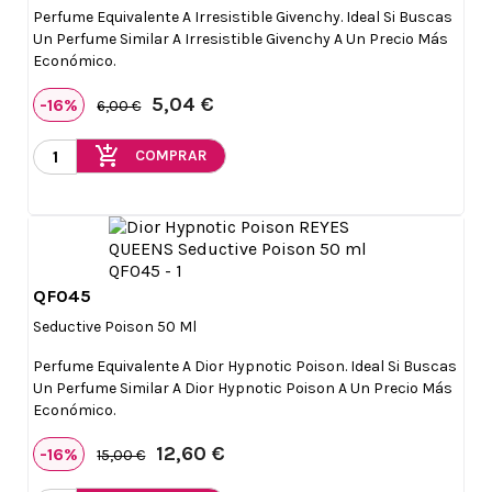
Perfume Equivalente A Irresistible Givenchy. Ideal Si Buscas
Un Perfume Similar A Irresistible Givenchy A Un Precio Más
Económico.
5,04 €
-16%
6,00 €
add_shopping_cart
COMPRAR
QF045

Vista rápida
Seductive Poison 50 Ml
Perfume Equivalente A Dior Hypnotic Poison. Ideal Si Buscas
Un Perfume Similar A Dior Hypnotic Poison A Un Precio Más
Económico.
12,60 €
-16%
15,00 €