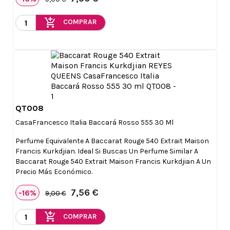
add_shopping_cart
COMPRAR
QT008

Vista rápida
CasaFrancesco Italia Baccará Rosso 555 30 Ml
Perfume Equivalente A Baccarat Rouge 540 Extrait Maison
Francis Kurkdjian. Ideal Si Buscas Un Perfume Similar A
Baccarat Rouge 540 Extrait Maison Francis Kurkdjian A Un
Precio Más Económico.
7,56 €
-16%
9,00 €
add_shopping_cart
COMPRAR