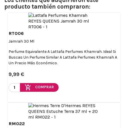
Los clientes que adquirieron este
producto también compraron:
RT006

Vista rápida
Jamrah 30 Ml
Perfume Equivalente A Lattafa Perfumes Khamrah. Ideal Si
Buscas Un Perfume Similar A Lattafa Perfumes Khamrah A
Un Precio Más Económico.
9,99 €
add_shopping_cart
COMPRAR
RM022

Vista rápida