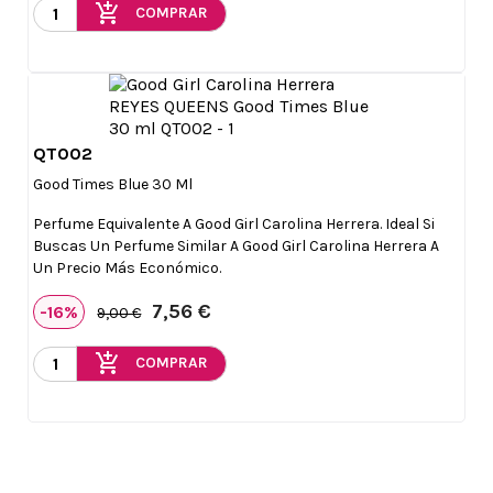
add_shopping_cart
COMPRAR
QT002

Vista rápida
Good Times Blue 30 Ml
Perfume Equivalente A Good Girl Carolina Herrera. Ideal Si
Buscas Un Perfume Similar A Good Girl Carolina Herrera A
Un Precio Más Económico.
7,56 €
-16%
9,00 €
add_shopping_cart
COMPRAR