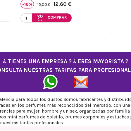
12,60 €
-16%
15,00 €
add_shopping_cart
COMPRAR
¿ TIENES UNA EMPRESA ? ¿ ERES MAYORISTA ?
ONSULTA NUESTRAS TARIFAS PARA PROFESIONAL
encia para Todos los Gustos Somos fabricantes y distribuid
iradas en los perfumes más reconocidos del mercado, con una 
ncias para mujer, hombre y unisex, organizadas por familia ol
os mini perfumes de bolsillo, brumas corporales y estuches 
nuestras tarifas profesionales.