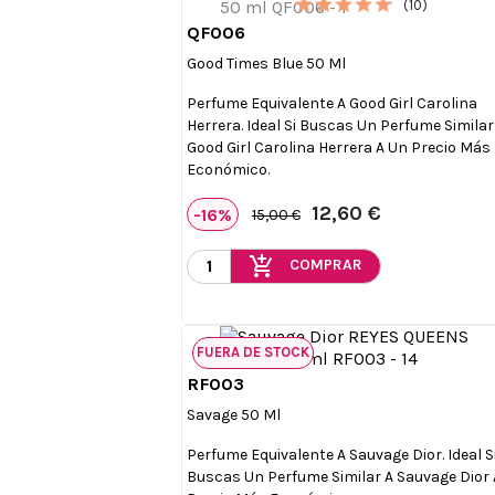
(10)
QF006

Vista rápida
Good Times Blue 50 Ml
Perfume Equivalente A Good Girl Carolina
Herrera. Ideal Si Buscas Un Perfume Similar
Good Girl Carolina Herrera A Un Precio Más
Económico.
12,60 €
-16%
15,00 €
add_shopping_cart
COMPRAR
FUERA DE STOCK
RF003

Vista rápida
Savage 50 Ml
Perfume Equivalente A Sauvage Dior. Ideal S
Buscas Un Perfume Similar A Sauvage Dior