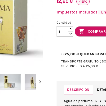
12,60 €
-16%
Impuestos incluidos
En
Cantidad

COMPRAR
¡¡
25,00 €
QUEDAN PARA E
TRANSPORTE GRATUITO ( S
SUPERIORES A 25,00 €.

DESCRIPCIÓN
DETA
Agua de perfume · REYES
Que ensalza la feminidad 