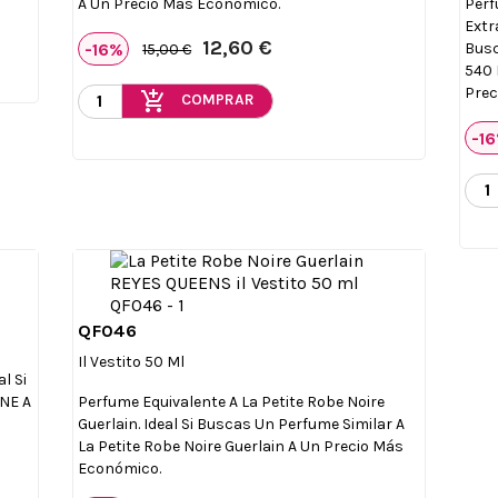
A Un Precio Más Económico.
Perf
Extr
12,60 €
-16%
Busc
15,00 €
540 
Prec
add_shopping_cart
COMPRAR
-1
QF046

Vista rápida
Il Vestito 50 Ml
l Si
ONE A
Perfume Equivalente A La Petite Robe Noire
Guerlain. Ideal Si Buscas Un Perfume Similar A
La Petite Robe Noire Guerlain A Un Precio Más
Económico.