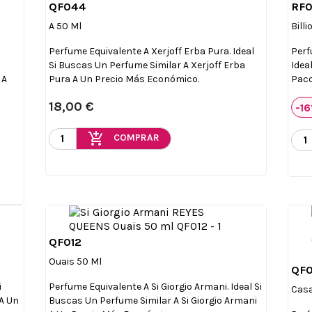
QF044
RF0

Vista rápida
A 50 Ml
Bill
Perfume Equivalente A Xerjoff Erba Pura. Ideal
Perf
Si Buscas Un Perfume Similar A Xerjoff Erba
Idea
 A
Pura A Un Precio Más Económico.
Paco
18,00 €
-1
add_shopping_cart
COMPRAR
QF012

Vista rápida
Ouais 50 Ml
QF0
i
Perfume Equivalente A Si Giorgio Armani. Ideal Si
Casa
 A Un
Buscas Un Perfume Similar A Si Giorgio Armani