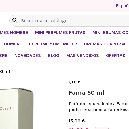
Españ
search
UMES HOMBRE
MINI PERFUMES FRUTAS
MINI BRUMAS C
ML HOMBRE
PERFUME 50ML MUJER
BRUMAS CORPORALE
BRE
NOVEDADES
BLOG
MAS VENDIDOS
OFERTAS
0 ml
QF016
Fama 50 ml
Perfume equivalente a Fame 
perfume similar a Fame Pac
15,00 €