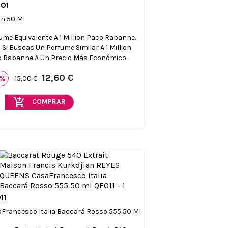
01

Vista rápida
ion 50 Ml
ume Equivalente A 1 Million Paco Rabanne.
l Si Buscas Un Perfume Similar A 1 Million
 Rabanne A Un Precio Más Económico.
12,60 €
6%
15,00 €
add_shopping_cart
COMPRAR
11

Vista rápida
Francesco Italia Baccará Rosso 555 50 Ml