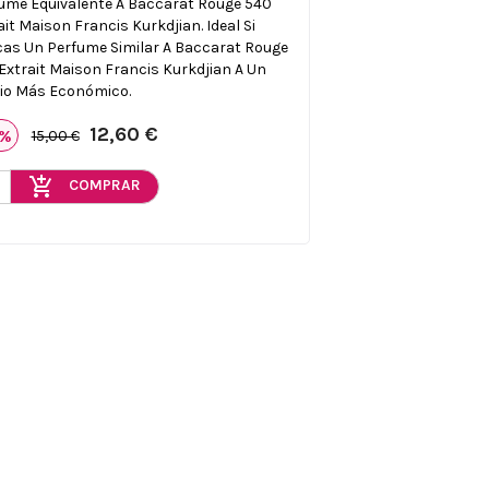
ume Equivalente A Baccarat Rouge 540
ait Maison Francis Kurkdjian. Ideal Si
as Un Perfume Similar A Baccarat Rouge
Extrait Maison Francis Kurkdjian A Un
io Más Económico.
12,60 €
6%
15,00 €
add_shopping_cart
COMPRAR