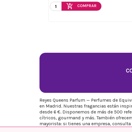
add_shopping_cart
COMPRAR
C
Reyes Queens Parfum — Perfumes de Equival
en Madrid. Nuestras fragancias están insp
desde 6 €. Disponemos de más de 500 refere
cítricos, gourmand y más. También ofrecem
mayorista: si tienes una empresa, consulta 