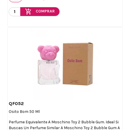
add_shopping_cart
COMPRAR
QF052

Vista rápida
Osito Bom 50 Ml
Perfume Equivalente A Moschino Toy 2 Bubble Gum. Ideal Si
Buscas Un Perfume Similar A Moschino Toy 2 Bubble Gum A