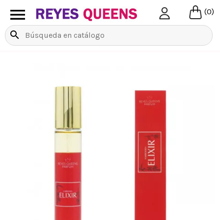

(0)
search