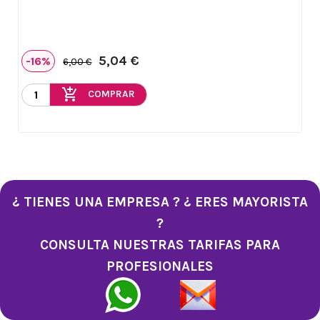
5,04 €
-16%
6,00 €
add_shopping_cart
COMPRAR
¿ TIENES UNA EMPRESA ? ¿ ERES MAYORISTA
?
CONSULTA NUESTRAS TARIFAS PARA
PROFESIONALES