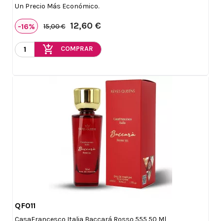
Un Precio Más Económico.
12,60 €
-16%
15,00 €
add_shopping_cart
COMPRAR
QF011

Vista rápida
CasaFrancesco Italia Baccará Rosso 555 50 Ml