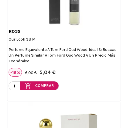
R032

Vista rápida
Our Look 33 Ml
Perfume Equivalente A Tom Ford Oud Wood. Ideal Si Buscas
Un Perfume Similar A Tom Ford Oud Wood A Un Precio Más
Económico.
5,04 €
-16%
6,00 €
add_shopping_cart
COMPRAR