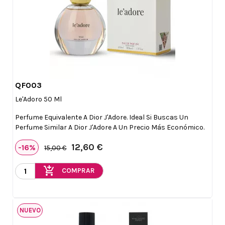
QF003

Vista rápida
Le'Adoro 50 Ml
Perfume Equivalente A Dior J'Adore. Ideal Si Buscas Un
Perfume Similar A Dior J'Adore A Un Precio Más Económico.
12,60 €
-16%
15,00 €
add_shopping_cart
COMPRAR
NUEVO