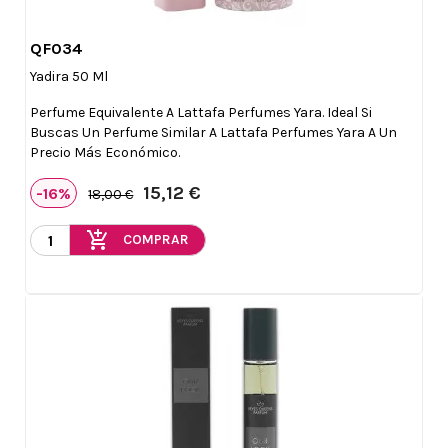
QF034

Vista rápida
Yadira 50 Ml
Perfume Equivalente A Lattafa Perfumes Yara. Ideal Si
Buscas Un Perfume Similar A Lattafa Perfumes Yara A Un
Precio Más Económico.
15,12 €
-16%
18,00 €
add_shopping_cart
COMPRAR