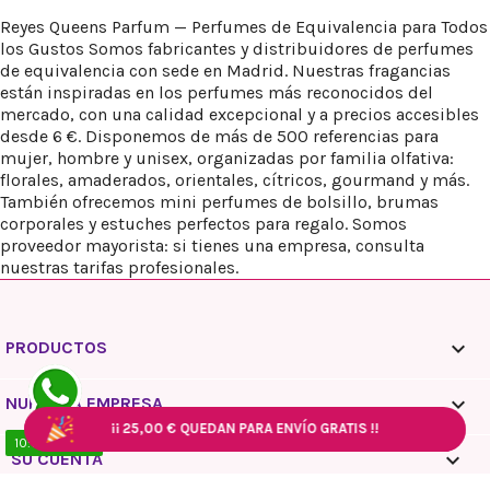
Reyes Queens Parfum — Perfumes de Equivalencia para Todos
los Gustos Somos fabricantes y distribuidores de perfumes
de equivalencia con sede en Madrid. Nuestras fragancias
están inspiradas en los perfumes más reconocidos del
mercado, con una calidad excepcional y a precios accesibles
desde 6 €. Disponemos de más de 500 referencias para
mujer, hombre y unisex, organizadas por familia olfativa:
florales, amaderados, orientales, cítricos, gourmand y más.
También ofrecemos mini perfumes de bolsillo, brumas
corporales y estuches perfectos para regalo. Somos
proveedor mayorista: si tienes una empresa, consulta
nuestras tarifas profesionales.

PRODUCTOS

NUESTRA EMPRESA
¡¡
25,00 €
QUEDAN PARA ENVÍO GRATIS !!
¡¡
¡¡
25,00 €
25,00 €
QUEDAN PARA ENVÍO GRATIS !!
QUEDAN PARA ENVÍO GRATIS !!
¡¡
25,00 €
QUEDAN PARA ENVÍO GRATIS !!
10:00 / 18:00

SU CUENTA