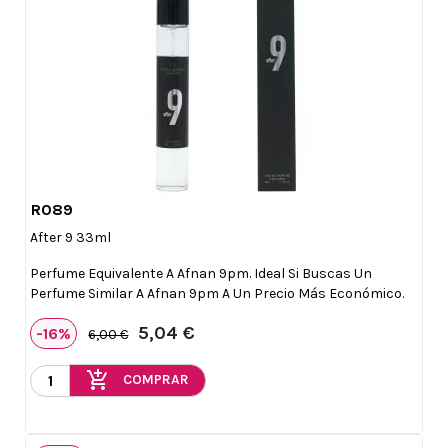
R089

Vista rápida
After 9 33ml
Perfume Equivalente A Afnan 9pm. Ideal Si Buscas Un
Perfume Similar A Afnan 9pm A Un Precio Más Económico.
5,04 €
-16%
6,00 €
add_shopping_cart
COMPRAR