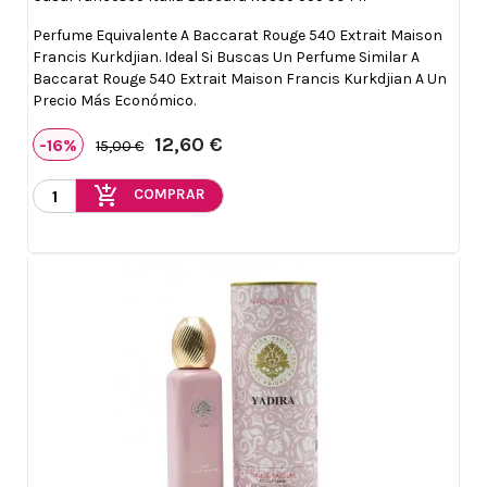
Perfume Equivalente A Baccarat Rouge 540 Extrait Maison
Francis Kurkdjian. Ideal Si Buscas Un Perfume Similar A
Baccarat Rouge 540 Extrait Maison Francis Kurkdjian A Un
Precio Más Económico.
12,60 €
-16%
15,00 €
add_shopping_cart
COMPRAR