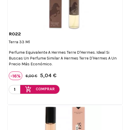
R022

Vista rápida
Terra 33 Ml
Perfume Equivalente A Hermes Terre D'Hermes. Ideal Si
Buscas Un Perfume Similar A Hermes Terre D'Hermes A Un
Precio Más Económico.
5,04 €
-16%
6,00 €
add_shopping_cart
COMPRAR