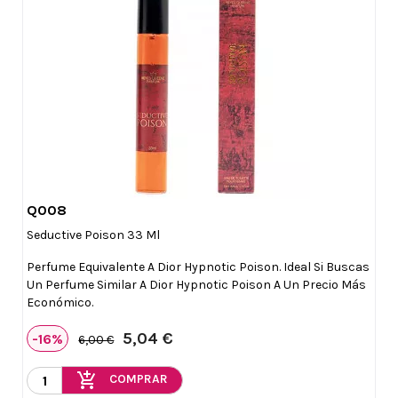
Q008

Vista rápida
Seductive Poison 33 Ml
Perfume Equivalente A Dior Hypnotic Poison. Ideal Si Buscas
Un Perfume Similar A Dior Hypnotic Poison A Un Precio Más
Económico.
5,04 €
-16%
6,00 €
add_shopping_cart
COMPRAR