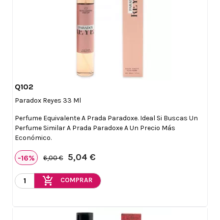
Q102

Vista rápida
Paradox Reyes 33 Ml
Perfume Equivalente A Prada Paradoxe. Ideal Si Buscas Un
Perfume Similar A Prada Paradoxe A Un Precio Más
Económico.
5,04 €
-16%
6,00 €
add_shopping_cart
COMPRAR