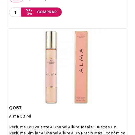
add_shopping_cart
COMPRAR
Q057

Vista rápida
Alma 33 Ml
Perfume Equivalente A Chanel Allure. Ideal Si Buscas Un
Perfume Similar A Chanel Allure A Un Precio Más Económico.