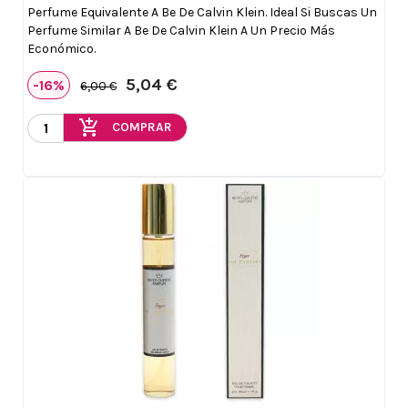
Perfume Equivalente A Be De Calvin Klein. Ideal Si Buscas Un
Perfume Similar A Be De Calvin Klein A Un Precio Más
Económico.
5,04 €
-16%
6,00 €
add_shopping_cart
COMPRAR