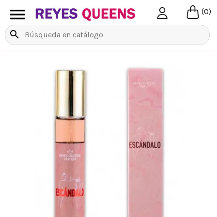

(0)
search