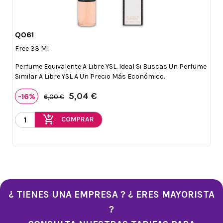
Q061

Vista rápida
Free 33 Ml
Perfume Equivalente A Libre YSL. Ideal Si Buscas Un Perfume
Similar A Libre YSL A Un Precio Más Económico.
5,04 €
-16%
6,00 €
add_shopping_cart
COMPRAR
¿ TIENES UNA EMPRESA ? ¿ ERES MAYORISTA
?