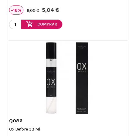
5,04 €
-16%
6,00 €
add_shopping_cart
COMPRAR
Q086

Vista rápida
Ox Before 33 Ml