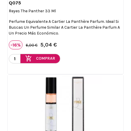
Q075

Vista rápida
Reyes The Panther 33 Ml
Perfume Equivalente A Cartier La Panthère Parfum. Ideal Si
Buscas Un Perfume Similar A Cartier La Panthère Parfum A
Un Precio Más Económico.
5,04 €
-16%
6,00 €
add_shopping_cart
COMPRAR