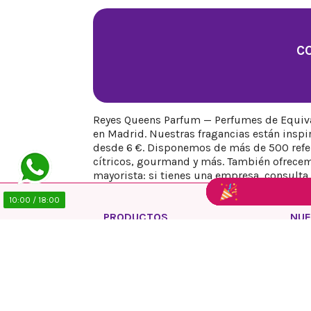
C
Reyes Queens Parfum — Perfumes de Equival
en Madrid. Nuestras fragancias están insp
desde 6 €. Disponemos de más de 500 refere
cítricos, gourmand y más. También ofrecem
mayorista: si tienes una empresa, consulta 
10:00 / 18:00
PRODUCTOS
NUE
Ofertas
Polí
Novedades
Avis
Los más vendidos
Polí
Polí