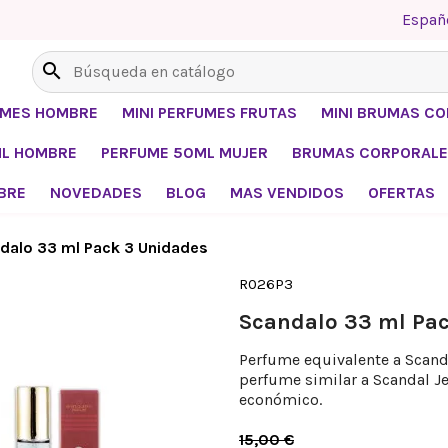
Españ
search
UMES HOMBRE
MINI PERFUMES FRUTAS
MINI BRUMAS C
ML HOMBRE
PERFUME 50ML MUJER
BRUMAS CORPORALE
BRE
NOVEDADES
BLOG
MAS VENDIDOS
OFERTAS
dalo 33 ml Pack 3 Unidades
R026P3
Scandalo 33 ml Pa
Perfume equivalente a Scanda
perfume similar a Scandal Je
económico.
15,00 €