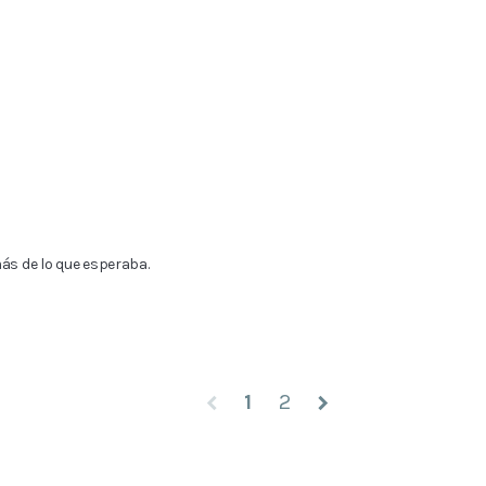
ás de lo que esperaba.
1
2