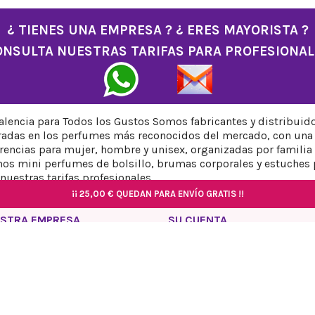
¿ TIENES UNA EMPRESA ? ¿ ERES MAYORISTA ?
ONSULTA NUESTRAS TARIFAS PARA PROFESIONAL
encia para Todos los Gustos Somos fabricantes y distribuid
iradas en los perfumes más reconocidos del mercado, con una 
ncias para mujer, hombre y unisex, organizadas por familia ol
os mini perfumes de bolsillo, brumas corporales y estuches 
nuestras tarifas profesionales.
¡¡
¡¡
25,00 €
25,00 €
QUEDAN PARA ENVÍO GRATIS !!
QUEDAN PARA ENVÍO GRATIS !!
¡¡
¡¡
¡¡
25,00 €
25,00 €
25,00 €
QUEDAN PARA ENVÍO GRATIS !!
QUEDAN PARA ENVÍO GRATIS !!
QUEDAN PARA ENVÍO GRATIS !!
STRA EMPRESA
SU CUENTA
tica de privacidad
Información personal
o Legal
Pedidos
tica de Cookies
Facturas por abono
tica de envíos y devoluciones
Direcciones