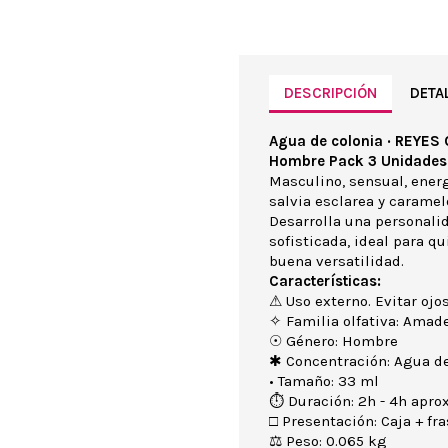
DESCRIPCIÓN
DETA
Agua de colonia · REYES
Hombre Pack 3 Unidades
Masculino, sensual, energ
salvia esclarea y caramel
Desarrolla una personali
sofisticada, ideal para q
buena versatilidad.
Características:
⚠ Uso externo. Evitar ojos
✧ Familia olfativa: Amad
☉ Género: Hombre
✱ Concentración: Agua de
• Tamaño: 33 ml
⏱ Duración: 2h - 4h aprox
□ Presentación: Caja + fra
⚖ Peso: 0.065 kg