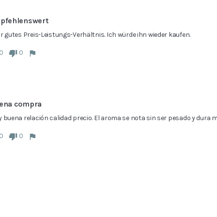
pfehlenswert
r gutes Preis-Leistungs-Verhältnis. Ich würde ihn wieder kaufen.
0
0
ena compra
 buena relación calidad precio. El aroma se nota sin ser pesado y dura m
0
0