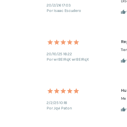
Dis
20/2/26 17:03
Por Isaac Escudero
Re
Tie
20/10/25 18:22
Por wrBEIRqX wrBEIRqX
Hu
Me 
2/2/25 10:18
Por Jqvi Paton