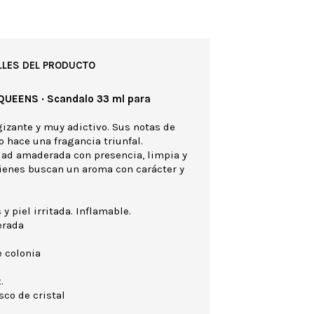
LLES DEL PRODUCTO
 QUEENS · Scandalo 33 ml para
izante y muy adictivo. Sus notas de
o hace una fragancia triunfal.
dad amaderada con presencia, limpia y
uienes buscan un aroma con carácter y
 y piel irritada. Inflamable.
erada
 colonia
.
sco de cristal