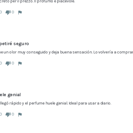
creto per il prezzo. Il profumo è piacevole.
0
0
petiré seguro
ne un olor muy conseguido y deja buena sensación. Lo volvería a comprar
0
0
ele genial
llegó rápido y el perfume huele genial. Ideal para usar a diario.
0
0