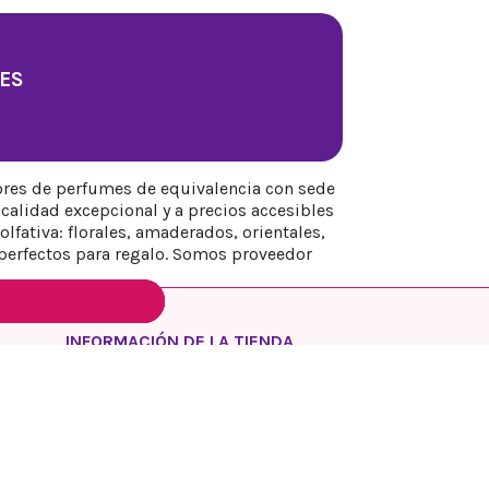
ES
ores de perfumes de equivalencia con sede
calidad excepcional y a precios accesibles
fativa: florales, amaderados, orientales,
perfectos para regalo. Somos proveedor
INFORMACIÓN DE LA TIENDA
REYESQUEENS PARFUM
España
Madrid
Llámenos:
+34 649 17 48 74
Envíenos un mensaje de correo
electrónico:
info@reyesqueens.com