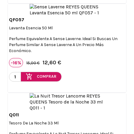
QF057

Vista rápida
Lavanta Esencia 50 Ml
Perfume Equivalente A Sense Laverne. Ideal Si Buscas Un
Perfume Similar A Sense Laverne A Un Precio Más
Económico.
12,60 €
-16%
15,00 €
add_shopping_cart
COMPRAR
Q011

Vista rápida
Tesoro De La Noche 33 Ml
Perfume Equivalente A La Nuit Tresor Lancome. Ideal Si