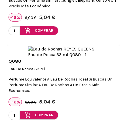
Buscas Un Perfume Similar A Jungle L'Elephant Kenzo A Un
Precio Más Económico.
5,04 €
-16%
6,00 €
add_shopping_cart
COMPRAR
Q080

Vista rápida
Eau De Rocca 33 Ml
Perfume Equivalente A Eau De Rochas. Ideal Si Buscas Un
Perfume Similar A Eau De Rochas A Un Precio Más
Económico.
5,04 €
-16%
6,00 €
add_shopping_cart
COMPRAR