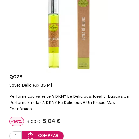
Q078

Vista rápida
Soyez Delicieux 33 Ml
Perfume Equivalente A DKNY Be Delicious. Ideal Si Buscas Un
Perfume Similar A DKNY Be Delicious A Un Precio Más
Económico.
5,04 €
-16%
6,00 €
add_shopping_cart
COMPRAR