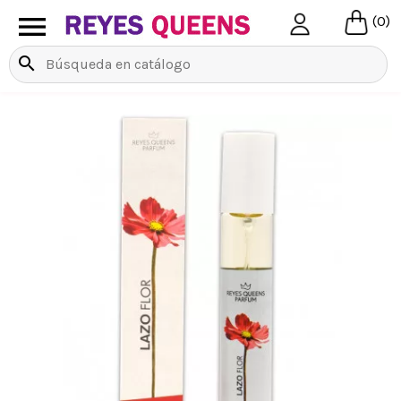

(0)
search