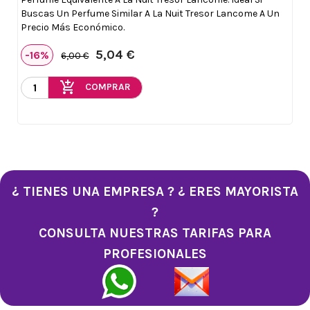
Buscas Un Perfume Similar A La Nuit Tresor Lancome A Un
Precio Más Económico.
5,04 €
-16%
6,00 €
add_shopping_cart
COMPRAR
¿ TIENES UNA EMPRESA ? ¿ ERES MAYORISTA
?
CONSULTA NUESTRAS TARIFAS PARA
PROFESIONALES