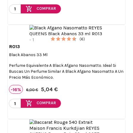
add_shopping_cart
COMPRAR
(6)
R013

Vista rápida
Black Abanos 33 Ml
Perfume Equivalente A Black Afgano Nasomatto. Ideal Si
Buscas Un Perfume Similar A Black Afgano Nasomatto A Un
Precio Más Económico.
5,04 €
-16%
6,00 €
add_shopping_cart
COMPRAR