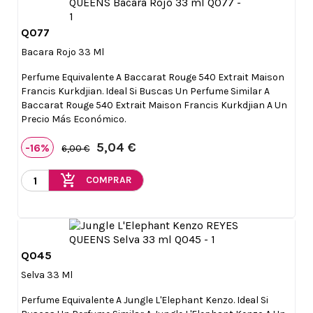
Q077

Vista rápida
Bacara Rojo 33 Ml
Perfume Equivalente A Baccarat Rouge 540 Extrait Maison
Francis Kurkdjian. Ideal Si Buscas Un Perfume Similar A
Baccarat Rouge 540 Extrait Maison Francis Kurkdjian A Un
Precio Más Económico.
5,04 €
-16%
6,00 €
add_shopping_cart
COMPRAR
Q045

Vista rápida
Selva 33 Ml
Perfume Equivalente A Jungle L'Elephant Kenzo. Ideal Si