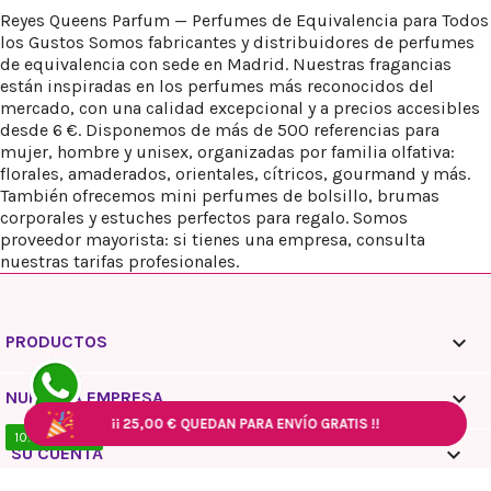
Reyes Queens Parfum — Perfumes de Equivalencia para Todos
los Gustos Somos fabricantes y distribuidores de perfumes
de equivalencia con sede en Madrid. Nuestras fragancias
están inspiradas en los perfumes más reconocidos del
mercado, con una calidad excepcional y a precios accesibles
desde 6 €. Disponemos de más de 500 referencias para
mujer, hombre y unisex, organizadas por familia olfativa:
florales, amaderados, orientales, cítricos, gourmand y más.
También ofrecemos mini perfumes de bolsillo, brumas
corporales y estuches perfectos para regalo. Somos
proveedor mayorista: si tienes una empresa, consulta
nuestras tarifas profesionales.

PRODUCTOS

NUESTRA EMPRESA
¡¡
¡¡
25,00 €
25,00 €
QUEDAN PARA ENVÍO GRATIS !!
QUEDAN PARA ENVÍO GRATIS !!
¡¡
¡¡
25,00 €
25,00 €
QUEDAN PARA ENVÍO GRATIS !!
QUEDAN PARA ENVÍO GRATIS !!
10:00 / 18:00

SU CUENTA