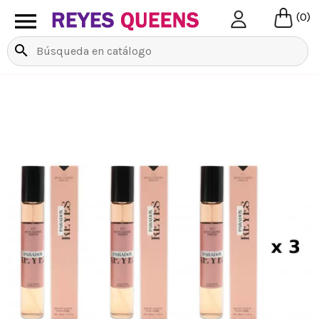

(0)
search