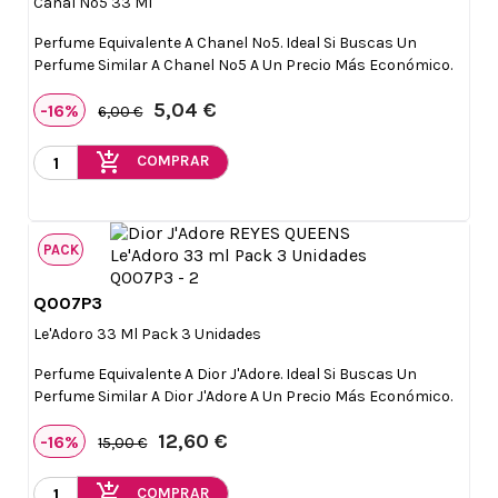
Canal Nº5 33 Ml
Perfume Equivalente A Chanel Nº5. Ideal Si Buscas Un
Perfume Similar A Chanel Nº5 A Un Precio Más Económico.
5,04 €
-16%
6,00 €
add_shopping_cart
COMPRAR
PACK
Q007P3

Vista rápida
Le'Adoro 33 Ml Pack 3 Unidades
Perfume Equivalente A Dior J'Adore. Ideal Si Buscas Un
Perfume Similar A Dior J'Adore A Un Precio Más Económico.
12,60 €
-16%
15,00 €
add_shopping_cart
COMPRAR