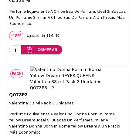
Clau 33 Ml
Perfume Equivalente A Chloe Eau De Parfum. Ideal Si Buscas
Un Perfume Similar A Chloe Eau De Parfum A Un Precio Más
Económico.
5,04 €
-16%
6,00 €
add_shopping_cart
COMPRAR
PACK
Q073P3

Vista rápida
Valentina 33 Ml Pack 3 Unidades
Perfume Equivalente A Valentino Donna Born In Roma
Yellow Dream. Ideal Si Buscas Un Perfume Similar A
Valentino Donna Born In Roma Yellow Dream A Un Precio
Más Económico.