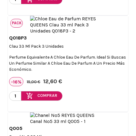
PACK
Q018P3

Vista rápida
Clau 33 Ml Pack 3 Unidades
Perfume Equivalente A Chloe Eau De Parfum. Ideal Si Buscas
Un Perfume Similar A Chloe Eau De Parfum A Un Precio Más
Económico.
12,60 €
-16%
15,00 €
add_shopping_cart
COMPRAR
Q005

Vista rápida