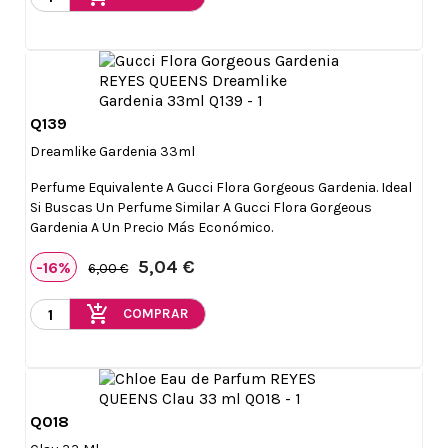
Q139

Vista rápida
Dreamlike Gardenia 33ml
Perfume Equivalente A Gucci Flora Gorgeous Gardenia. Ideal
Si Buscas Un Perfume Similar A Gucci Flora Gorgeous
Gardenia A Un Precio Más Económico.
5,04 €
-16%
6,00 €
add_shopping_cart
COMPRAR
Q018

Vista rápida