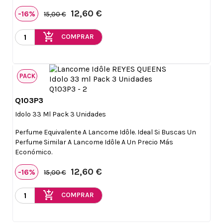
12,60 €
-16%
15,00 €
add_shopping_cart
COMPRAR
PACK
Q103P3

Vista rápida
Idolo 33 Ml Pack 3 Unidades
Perfume Equivalente A Lancome Idôle. Ideal Si Buscas Un
Perfume Similar A Lancome Idôle A Un Precio Más
Económico.
12,60 €
-16%
15,00 €
add_shopping_cart
COMPRAR