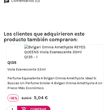
Comentarios (0)
Los clientes que adquirieron este
producto también compraron:
Q135

Vista rápida
Viola Evanescente 33ml
Perfume Equivalente A Bvlgari Omnia Amethyste. Ideal Si
Buscas Un Perfume Similar A Bvlgari Omnia Amethyste A Un
Precio Más Económico.
5,04 €
-16%
6,00 €
add_shopping_cart
COMPRAR