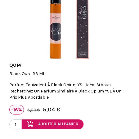
Q014

Aperçu rapide
Black Oura 33 Ml
Parfum Équivalent À Black Opium YSL. Idéal Si Vous
Recherchez Un Parfum Similaire À Black Opium YSL À Un
Prix Plus Abordable.
5,04 €
-16%
6,00 €
add_shopping_cart
AJOUTER AU PANIER