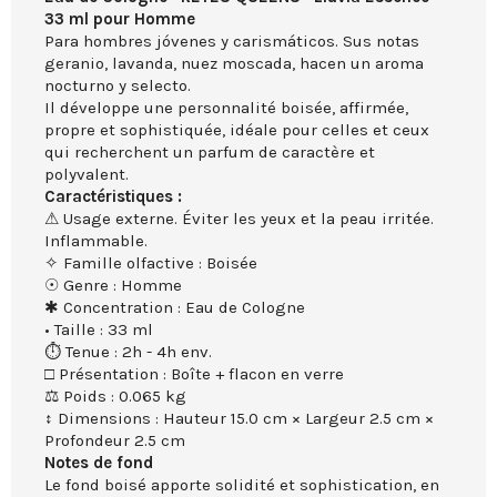
33 ml pour Homme
Para hombres jóvenes y carismáticos. Sus notas
geranio, lavanda, nuez moscada, hacen un aroma
nocturno y selecto.
Il développe une personnalité boisée, affirmée,
propre et sophistiquée, idéale pour celles et ceux
qui recherchent un parfum de caractère et
polyvalent.
Caractéristiques :
⚠ Usage externe. Éviter les yeux et la peau irritée.
Inflammable.
✧ Famille olfactive : Boisée
☉ Genre : Homme
✱ Concentration : Eau de Cologne
• Taille : 33 ml
⏱ Tenue : 2h - 4h env.
□ Présentation : Boîte + flacon en verre
⚖ Poids : 0.065 kg
↕ Dimensions : Hauteur 15.0 cm × Largeur 2.5 cm ×
Profondeur 2.5 cm
Notes de fond
Le fond boisé apporte solidité et sophistication, en