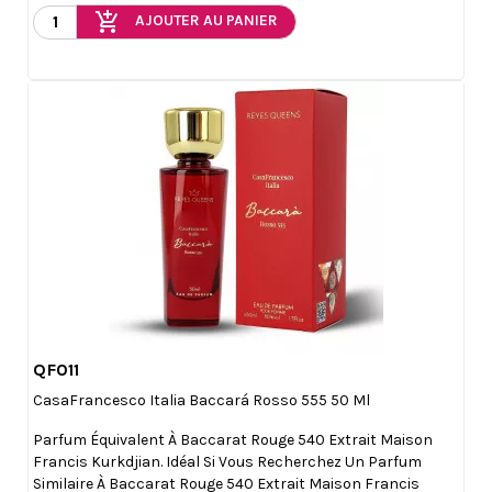
add_shopping_cart
AJOUTER AU PANIER
QF011

Aperçu rapide
CasaFrancesco Italia Baccará Rosso 555 50 Ml
Parfum Équivalent À Baccarat Rouge 540 Extrait Maison
Francis Kurkdjian. Idéal Si Vous Recherchez Un Parfum
Similaire À Baccarat Rouge 540 Extrait Maison Francis