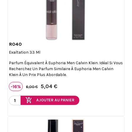
R040

Aperçu rapide
Exaltation 33 Ml
Parfum Équivalent À Euphoria Men Calvin Klein. Idéal Si Vous
Recherchez Un Parfum Similaire À Euphoria Men Calvin
Klein À Un Prix Plus Abordable.
5,04 €
-16%
6,00 €
add_shopping_cart
AJOUTER AU PANIER