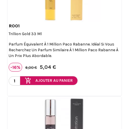
R001

Aperçu rapide
Trillion Gold 33 Ml
Parfum Équivalent À 1 Million Paco Rabanne. Idéal Si Vous
Recherchez Un Parfum Similaire À 1 Million Paco Rabanne À
Un Prix Plus Abordable.
5,04 €
-16%
6,00 €
add_shopping_cart
AJOUTER AU PANIER