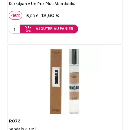
Kurkdjian À Un Prix Plus Abordable.
12,60 €
-16%
15,00 €
add_shopping_cart
AJOUTER AU PANIER
R073

Aperçu rapide
Sandalo 33 Ml