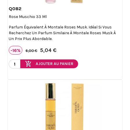
Q082

Aperçu rapide
Rose Muschio 33 Ml
Parfum Équivalent À Montale Roses Musk. Idéal Si Vous
Recherchez Un Parfum Similaire À Montale Roses Musk À
Un Prix Plus Abordable.
5,04 €
-16%
6,00 €
add_shopping_cart
AJOUTER AU PANIER