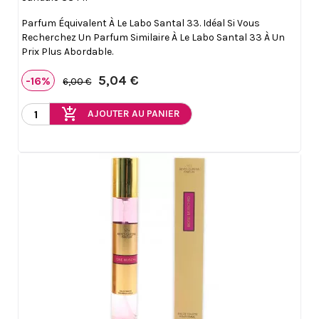
Parfum Équivalent À Le Labo Santal 33. Idéal Si Vous
Recherchez Un Parfum Similaire À Le Labo Santal 33 À Un
Prix Plus Abordable.
5,04 €
-16%
6,00 €
add_shopping_cart
AJOUTER AU PANIER