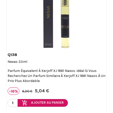
Q138

Aperçu rapide
Nexas 33ml
Parfum Équivalent À Xerjoff XJ 1861 Naxos. Idéal Si Vous
Recherchez Un Parfum Similaire À Xerjoff XJ 1861 Naxos À Un
Prix Plus Abordable.
5,04 €
-16%
6,00 €
add_shopping_cart
AJOUTER AU PANIER