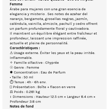
Femme
Árabe para mujeres con una gran esencia de
elegancia y misterio . Ses notes de azahar del
naranjo, bergamota, grosellas negras, jazmín,
caléndula, vainilla, almizcle, pachulí y cedro offrent
un parfum profundamente floral y cautivadora.
Il maintient un équilibre élégant entre fraîcheur et
profondeur, laissant une impression raffinée,
actuelle et pleine de personnalité.
Caractéristiques :
⚠ Usage externe. Éviter les yeux et la peau irritée.
Inflammable.
✧ Famille olfactive : Chyprée
☉ Genre : Femme
✱ Concentration : Eau de Parfum
• Taille : 50 ml
⏱ Tenue : 4h - 6h env.
□ Présentation : Boîte + flacon en verre
⚖ Poids : 0.281 kg
↕ Dimensions : Hauteur 12.5 cm × Largeur 8.4 cm ×
Profondeur 3.8 cm
Notes de fond