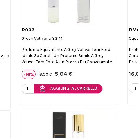
R033
RM

Anteprima
Green Vetiveria 33 Ml
Caso
Profumo Equivalente A Grey Vetiver Tom Ford.
Prof
 A Le
Ideale Se Cerchi Un Profumo Simile A Grey
Cerc
Vetiver Tom Ford A Un Prezzo Più Conveniente.
Prez
5,04 €
16,
-16%
6,00 €
add_shopping_cart
AGGIUNGI AL CARRELLO