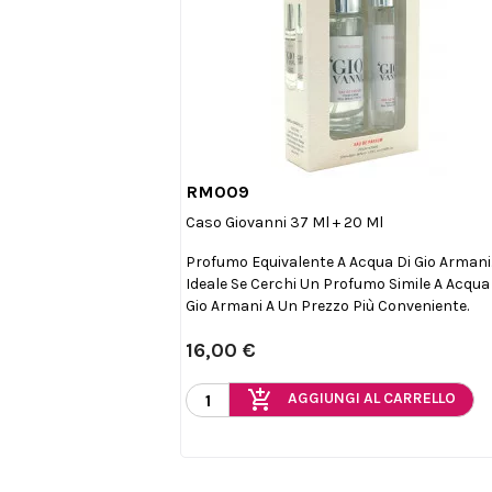
RM009

Anteprima
Caso Giovanni 37 Ml + 20 Ml
Profumo Equivalente A Acqua Di Gio Armani
Ideale Se Cerchi Un Profumo Simile A Acqua
Gio Armani A Un Prezzo Più Conveniente.
16,00 €
add_shopping_cart
AGGIUNGI AL CARRELLO