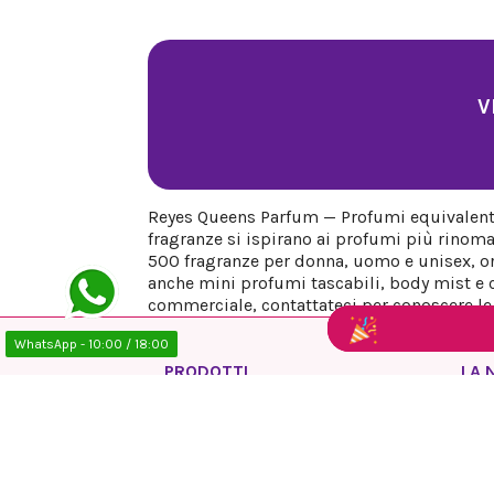
V
Reyes Queens Parfum — Profumi equivalenti 
fragranze si ispirano ai profumi più rinoma
500 fragranze per donna, uomo e unisex, org
anche mini profumi tascabili, body mist e co
commerciale, contattateci per conoscere le n
WhatsApp - 10:00 / 18:00
PRODOTTI
LA 
Offerte
Info
Nuovi prodotti
Avvi
Più venduti
Info