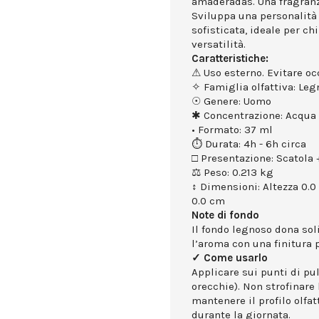
amaderadas. Una fragranz
Sviluppa una personalità 
sofisticata, ideale per c
versatilità.
Caratteristiche:
⚠ Uso esterno. Evitare occ
✧ Famiglia olfattiva: Le
☉ Genere: Uomo
✱ Concentrazione: Acqua
• Formato: 37 ml
⏱ Durata: 4h - 6h circa
□ Presentazione: Scatola +
⚖ Peso: 0.213 kg
↕ Dimensioni: Altezza 0.0
0.0 cm
Note di fondo
Il fondo legnoso dona sol
l’aroma con una finitura p
✓ Come usarlo
Applicare sui punti di puls
orecchie). Non strofinare 
mantenere il profilo olfa
durante la giornata.