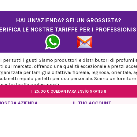
HAI UN'AZIENDA? SEI UN GROSSISTA?
ERIFICA LE NOSTRE TARIFFE PER I PROFESSIONIS
per tutti i gusti Siamo produttori e distributori di profumi 
ti sul mercato, offrendo una qualità eccezionale a prezzi acces
anizzate per famiglia olfattiva: floreale, legnosa, orientale,
fanetti regalo perfetti per uso personale. Siamo un fornitore a
ostre tariffe professionali.
¡¡
¡¡
25,00 €
25,00 €
QUEDAN PARA ENVÍO GRATIS !!
QUEDAN PARA ENVÍO GRATIS !!
¡¡
¡¡
25,00 €
25,00 €
QUEDAN PARA ENVÍO GRATIS !!
QUEDAN PARA ENVÍO GRATIS !!
NOSTRA AZIENDA
IL TUO ACCOUNT
rmativa sulla privacy
Informazioni personali
so Legale
Ordini
rmativa sui cookie
Note di credito