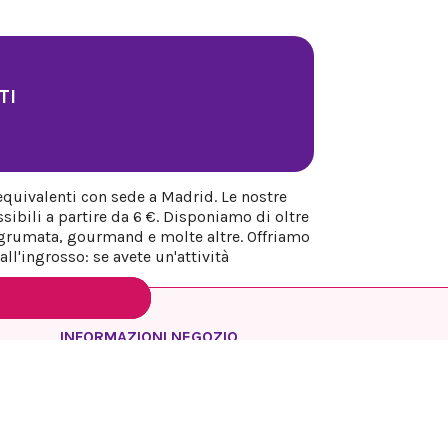
TI
equivalenti con sede a Madrid. Le nostre
sibili a partire da 6 €. Disponiamo di oltre
 agrumata, gourmand e molte altre. Offriamo
ll'ingrosso: se avete un'attività
INFORMAZIONI NEGOZIO
REYESQUEENS PARFUM
Spagna
Madrid
Chiamaci:
+34 649 17 48 74