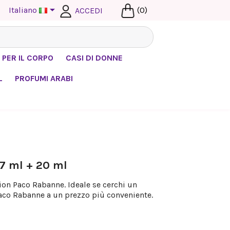

Italiano
(0)
ACCEDI
 PER IL CORPO
CASI DI DONNE
L
PROFUMI ARABI
37 ml + 20 ml
ion Paco Rabanne. Ideale se cerchi un
aco Rabanne a un prezzo più conveniente.