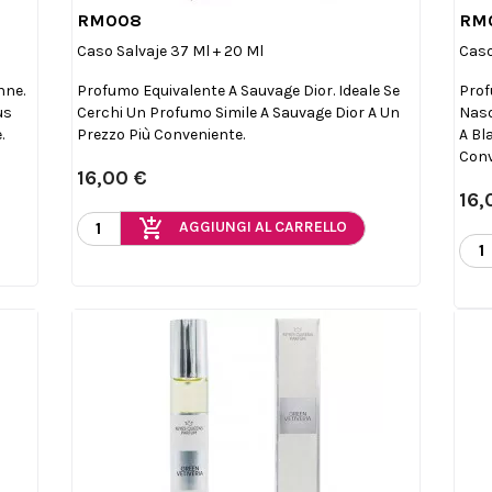
RM008
RM

Anteprima
Caso Salvaje 37 Ml + 20 Ml
Caso
nne.
Profumo Equivalente A Sauvage Dior. Ideale Se
Prof
us
Cerchi Un Profumo Simile A Sauvage Dior A Un
Naso
.
Prezzo Più Conveniente.
A Bl
Conv
16,00 €
16,
add_shopping_cart
AGGIUNGI AL CARRELLO