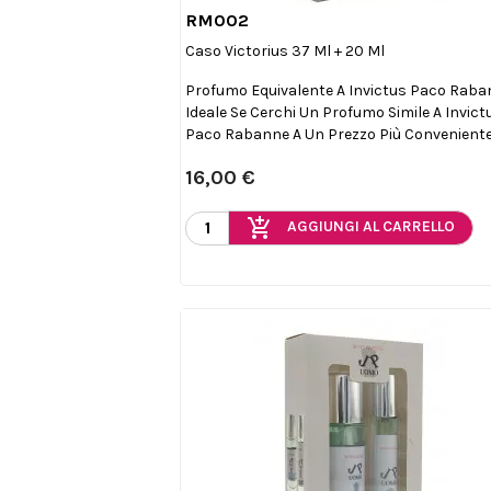
RM002

Anteprima
Caso Victorius 37 Ml + 20 Ml
Profumo Equivalente A Invictus Paco Raba
Ideale Se Cerchi Un Profumo Simile A Invict
Paco Rabanne A Un Prezzo Più Conveniente
16,00 €
add_shopping_cart
AGGIUNGI AL CARRELLO