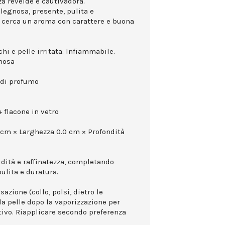
a revelde e cautivadora.
legnosa, presente, pulita e
hi cerca un aroma con carattere e buona
hi e pelle irritata. Infiammabile.
gnosa
 di profumo
 flacone in vetro
 cm × Larghezza 0.0 cm × Profondità
idità e raffinatezza, completando
ulita e duratura.
azione (collo, polsi, dietro le
la pelle dopo la vaporizzazione per
ttivo. Riapplicare secondo preferenza