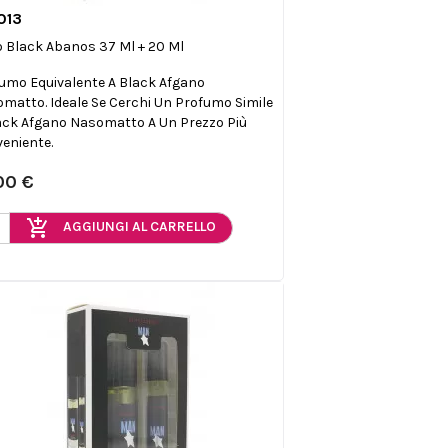
013

Anteprima
 Black Abanos 37 Ml + 20 Ml
umo Equivalente A Black Afgano
matto. Ideale Se Cerchi Un Profumo Simile
ack Afgano Nasomatto A Un Prezzo Più
eniente.
00 €
add_shopping_cart
AGGIUNGI AL CARRELLO