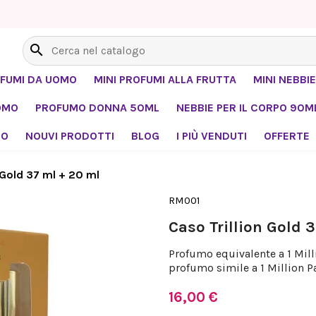
search
OFUMI DA UOMO
MINI PROFUMI ALLA FRUTTA
MINI NEBBIE
OMO
PROFUMO DONNA 50ML
NEBBIE PER IL CORPO 90M
MO
NOUVI PRODOTTI
BLOG
I PIÙ VENDUTI
OFFERTE
 Gold 37 ml + 20 ml
RM001
Caso Trillion Gold 
Profumo equivalente a 1 Mill
profumo simile a 1 Million P
16,00 €