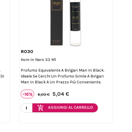
R030

Anteprima
Hom In Nero 33 Ml
.
Profumo Equivalente A Bvlgari Man In Black.
 Di
Ideale Se Cerchi Un Profumo Simile A Bvlgari
Man In Black A Un Prezzo Più Conveniente.
5,04 €
-16%
6,00 €
add_shopping_cart
AGGIUNGI AL CARRELLO