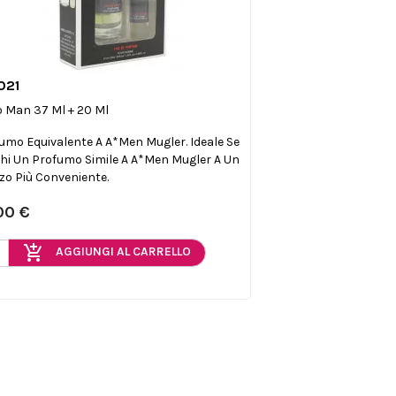
021

Anteprima
 Man 37 Ml + 20 Ml
umo Equivalente A A*Men Mugler. Ideale Se
hi Un Profumo Simile A A*Men Mugler A Un
zo Più Conveniente.
00 €
add_shopping_cart
AGGIUNGI AL CARRELLO