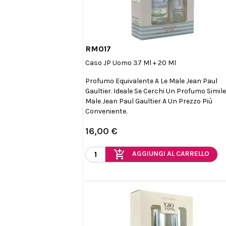
RM017

Anteprima
Caso JP Uomo 37 Ml + 20 Ml
Profumo Equivalente A Le Male Jean Paul
Gaultier. Ideale Se Cerchi Un Profumo Simile
Male Jean Paul Gaultier A Un Prezzo Più
Conveniente.
16,00 €
add_shopping_cart
AGGIUNGI AL CARRELLO