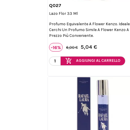
Q027

Anteprima
Lazo Flor 33 Ml
Profumo Equivalente A Flower Kenzo. Ideale
Cerchi Un Profumo Simile A Flower Kenzo A
Prezzo Più Conveniente.
5,04 €
-16%
6,00 €
add_shopping_cart
AGGIUNGI AL CARRELLO