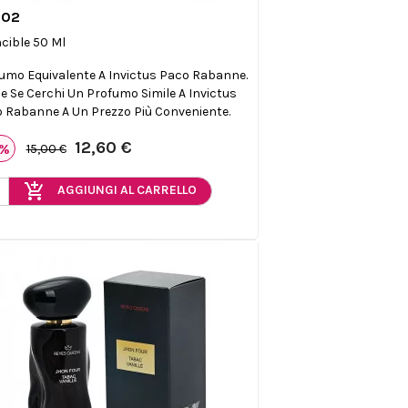
002

Anteprima
ncible 50 Ml
umo Equivalente A Invictus Paco Rabanne.
le Se Cerchi Un Profumo Simile A Invictus
 Rabanne A Un Prezzo Più Conveniente.
12,60 €
6%
15,00 €
add_shopping_cart
AGGIUNGI AL CARRELLO