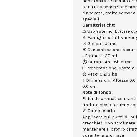
haba tonka e sándalo cre
Dona una sensazione arom
rinnovata, molto comoda 
speciali.
Caratteristiche:
⚠ Uso esterno. Evitare occ
✧ Famiglia olfattiva: Fou
☉ Genere: Uomo
✱ Concentrazione: Acqua
• Formato: 37 ml
⏱ Durata: 4h - 6h circa
□ Presentazione: Scatola +
⚖ Peso: 0.213 kg
↕ Dimensioni: Altezza 0.0
0.0 cm
Note di fondo
El fondo aromático mantie
finitura clásico e muy eq
✓ Come usarlo
Applicare sui punti di puls
orecchie). Non strofinare 
mantenere il profilo olfa
durante la giornata.