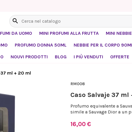
search
OFUMI DA UOMO
MINI PROFUMI ALLA FRUTTA
MINI NEBBIE
OMO
PROFUMO DONNA 50ML
NEBBIE PER IL CORPO 90M
MO
NOUVI PRODOTTI
BLOG
I PIÙ VENDUTI
OFFERTE
 37 ml + 20 ml
RM008
Caso Salvaje 37 ml 
Profumo equivalente a Sauva
simile a Sauvage Dior a un p
16,00 €