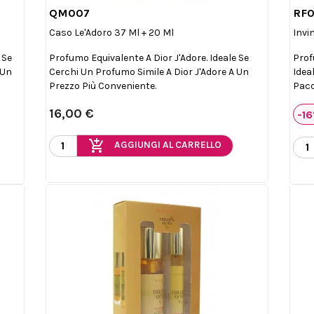
QM007
RF

Anteprima
Caso Le'Adoro 37 Ml + 20 Ml
Invi
 Se
Profumo Equivalente A Dior J'Adore. Ideale Se
Prof
 Un
Cerchi Un Profumo Simile A Dior J'Adore A Un
Idea
Prezzo Più Conveniente.
Paco
16,00 €
-1
add_shopping_cart
AGGIUNGI AL CARRELLO