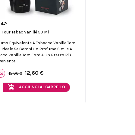
042

Anteprima
 Four Tabac Vanillé 50 Ml
umo Equivalente A Tobacco Vanille Tom
. Ideale Se Cerchi Un Profumo Simile A
cco Vanille Tom Ford A Un Prezzo Più
eniente.
12,60 €
6%
15,00 €
add_shopping_cart
AGGIUNGI AL CARRELLO