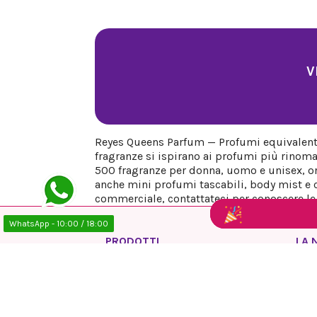
V
Reyes Queens Parfum — Profumi equivalenti 
fragranze si ispirano ai profumi più rinoma
500 fragranze per donna, uomo e unisex, org
anche mini profumi tascabili, body mist e co
commerciale, contattateci per conoscere le n
WhatsApp - 10:00 / 18:00
PRODOTTI
LA 
Offerte
Info
Nuovi prodotti
Avvi
Più venduti
Info