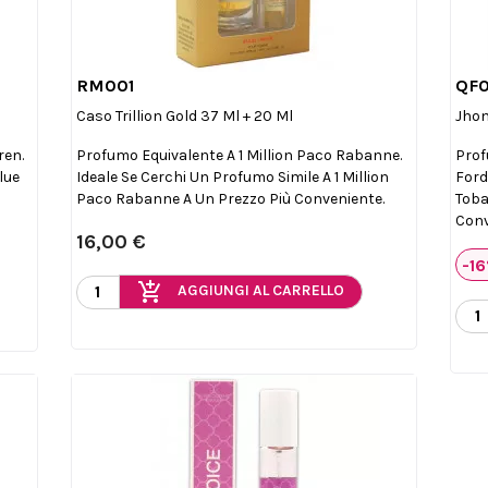
RM001
QF

Anteprima
Caso Trillion Gold 37 Ml + 20 Ml
Jhon
ren.
Profumo Equivalente A 1 Million Paco Rabanne.
Prof
lue
Ideale Se Cerchi Un Profumo Simile A 1 Million
Ford
Paco Rabanne A Un Prezzo Più Conveniente.
Toba
Conv
16,00 €
-1
add_shopping_cart
AGGIUNGI AL CARRELLO