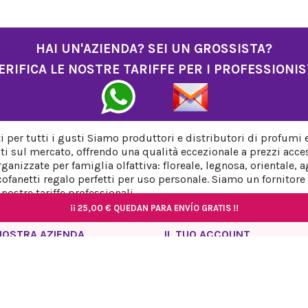
HAI UN'AZIENDA? SEI UN GROSSISTA?
ERIFICA LE NOSTRE TARIFFE PER I PROFESSIONIS
per tutti i gusti Siamo produttori e distributori di profumi 
ti sul mercato, offrendo una qualità eccezionale a prezzi acces
anizzate per famiglia olfattiva: floreale, legnosa, orientale,
fanetti regalo perfetti per uso personale. Siamo un fornitore a
ostre tariffe professionali.
¡¡
¡¡
25,00 €
25,00 €
QUEDAN PARA ENVÍO GRATIS !!
QUEDAN PARA ENVÍO GRATIS !!
¡¡
¡¡
25,00 €
25,00 €
QUEDAN PARA ENVÍO GRATIS !!
QUEDAN PARA ENVÍO GRATIS !!
NOSTRA AZIENDA
IL TUO ACCOUNT
rmativa sulla privacy
Informazioni personali
so Legale
Ordini
rmativa sui cookie
Note di credito