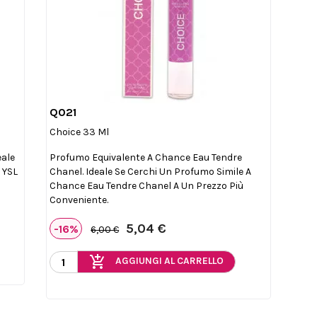
Q021

Anteprima
Choice 33 Ml
eale
Profumo Equivalente A Chance Eau Tendre
 YSL
Chanel. Ideale Se Cerchi Un Profumo Simile A
Chance Eau Tendre Chanel A Un Prezzo Più
Conveniente.
5,04 €
-16%
6,00 €
add_shopping_cart
AGGIUNGI AL CARRELLO