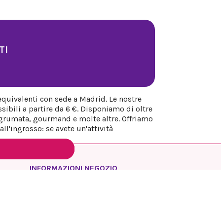
TI
equivalenti con sede a Madrid. Le nostre
sibili a partire da 6 €. Disponiamo di oltre
 agrumata, gourmand e molte altre. Offriamo
ll'ingrosso: se avete un'attività
INFORMAZIONI NEGOZIO
REYESQUEENS PARFUM
Spagna
Madrid
Chiamaci:
+34 649 17 48 74