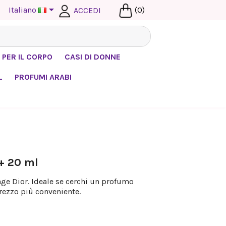

Italiano
(0)
ACCEDI
 PER IL CORPO
CASI DI DONNE
L
PROFUMI ARABI
+ 20 ml
ge Dior. Ideale se cerchi un profumo
rezzo più conveniente.