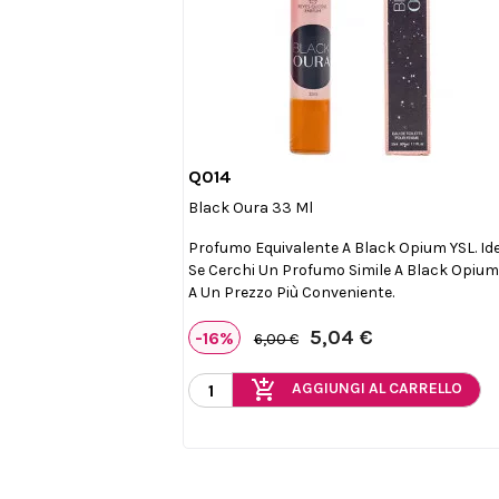
Q014

Anteprima
Black Oura 33 Ml
Profumo Equivalente A Black Opium YSL. Id
Se Cerchi Un Profumo Simile A Black Opium
A Un Prezzo Più Conveniente.
5,04 €
-16%
6,00 €
add_shopping_cart
AGGIUNGI AL CARRELLO