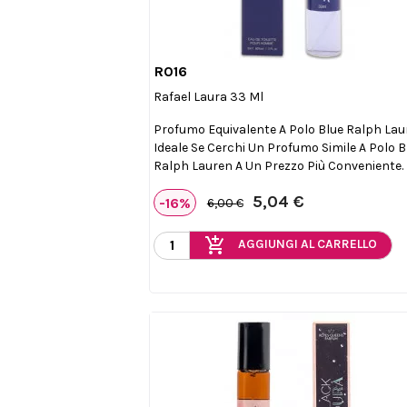
R016

Anteprima
Rafael Laura 33 Ml
Profumo Equivalente A Polo Blue Ralph Lau
Ideale Se Cerchi Un Profumo Simile A Polo B
Ralph Lauren A Un Prezzo Più Conveniente.
5,04 €
-16%
6,00 €
add_shopping_cart
AGGIUNGI AL CARRELLO