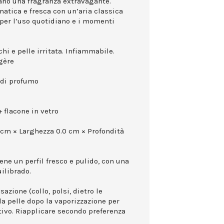
ano una fragranza extravagante.
atica e fresca con un’aria classica
per l’uso quotidiano e i momenti
hi e pelle irritata. Infiammabile.
gère
 di profumo
 flacone in vetro
 cm × Larghezza 0.0 cm × Profondità
ne un perfil fresco e pulido, con una
uilibrado.
azione (collo, polsi, dietro le
la pelle dopo la vaporizzazione per
ttivo. Riapplicare secondo preferenza