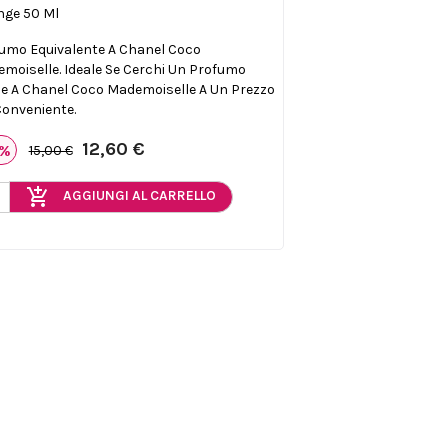
ge 50 Ml
umo Equivalente A Chanel Coco
moiselle. Ideale Se Cerchi Un Profumo
le A Chanel Coco Mademoiselle A Un Prezzo
Conveniente.
12,60 €
6%
15,00 €
add_shopping_cart
AGGIUNGI AL CARRELLO