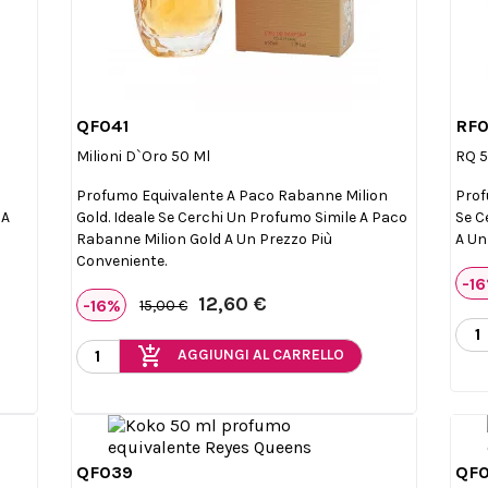
QF041
RF0

Anteprima
Milioni D`Oro 50 Ml
RQ 5
Profumo Equivalente A Paco Rabanne Milion
Prof
 A
Gold. Ideale Se Cerchi Un Profumo Simile A Paco
Se C
Rabanne Milion Gold A Un Prezzo Più
A Un
Conveniente.
-1
12,60 €
-16%
15,00 €
add_shopping_cart
AGGIUNGI AL CARRELLO
QF039
QF0

Anteprima