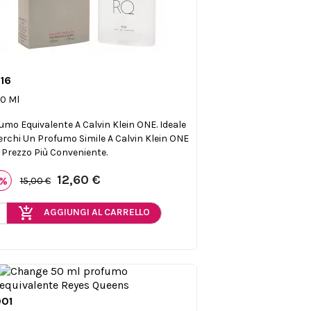
16

Anteprima
0 Ml
umo Equivalente A Calvin Klein ONE. Ideale
erchi Un Profumo Simile A Calvin Klein ONE
 Prezzo Più Conveniente.
12,60 €
6%
15,00 €
add_shopping_cart
AGGIUNGI AL CARRELLO
01

Anteprima