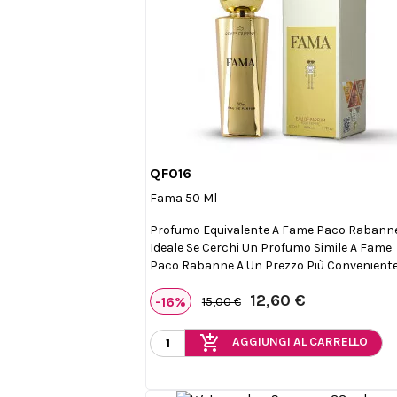
QF016

Anteprima
Fama 50 Ml
Profumo Equivalente A Fame Paco Rabanne
Ideale Se Cerchi Un Profumo Simile A Fame
Paco Rabanne A Un Prezzo Più Conveniente
12,60 €
-16%
15,00 €
add_shopping_cart
AGGIUNGI AL CARRELLO