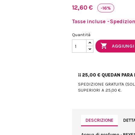
12,60 €
-16%
Tasse incluse
Spedizione
Quantità

AGGIUNGI
¡¡
25,00 €
QUEDAN PARA E
SPEDIZIONE GRATUITA (SO
SUPERIORI A 25,00 €.
DESCRIZIONE
DETT
Acqua di profumo · REYE