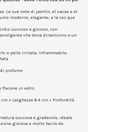
s. Le sue note di jazmín, el cacao e el
umo moderno, elegante, a la vez que
sordio succoso e gioioso, con
 avvolgente che dona dinamismo e un
hi e pelle irritata. Infiammabile.
ttata
 di profumo
 flacone in vetro
5 cm × Larghezza 8.4 cm × Profondità
umatura succosa e gradevole, ideale
zione gioiosa e molto facile da