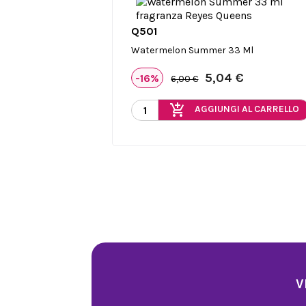
Q501

Anteprima
Watermelon Summer 33 Ml
5,04 €
-16%
6,00 €
add_shopping_cart
AGGIUNGI AL CARRELLO
V