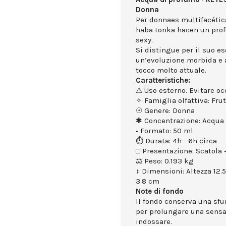
Donna
Per donnaes multifacética
haba tonka hacen un prof
sexy.
Si distingue per il suo e
un’evoluzione morbida e
tocco molto attuale.
Caratteristiche:
⚠ Uso esterno. Evitare occ
✧ Famiglia olfattiva: Fru
☉ Genere: Donna
✱ Concentrazione: Acqua
• Formato: 50 ml
⏱ Durata: 4h - 6h circa
□ Presentazione: Scatola +
⚖ Peso: 0.193 kg
↕ Dimensioni: Altezza 12.
3.8 cm
Note di fondo
Il fondo conserva una sf
per prolungare una sensa
indossare.