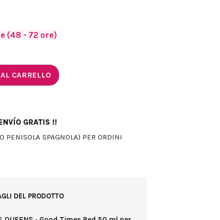
 (48 - 72 ore)
 AL CARRELLO
NVÍO GRATIS !!
LO PENISOLA SPAGNOLA) PER ORDINI
AGLI DEL PRODOTTO
S QUEENS · Good Times Red 50 ml per