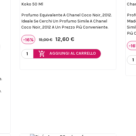
Koko 50 Ml
Chan
Profumo Equivalente A Chanel Coco Noir, 2012.
Prof
Ideale Se Cerchi Un Profumo Simile A Chanel
Made
Coco Noir, 2012 A Un Prezzo Più Conveniente.
Simi
Più 
12,60 €
-16%
15,00 €
-1
add_shopping_cart
AGGIUNGI AL CARRELLO
.
.