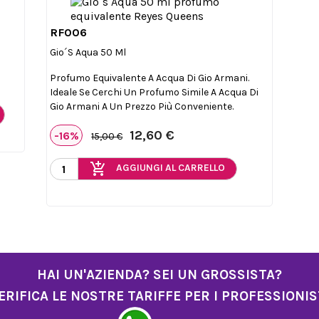
RF006

Anteprima
Gio´s Aqua 50 Ml
Profumo Equivalente A Acqua Di Gio Armani.
Ideale Se Cerchi Un Profumo Simile A Acqua Di
Gio Armani A Un Prezzo Più Conveniente.
12,60 €
-16%
15,00 €
add_shopping_cart
AGGIUNGI AL CARRELLO
HAI UN'AZIENDA? SEI UN GROSSISTA?
ERIFICA LE NOSTRE TARIFFE PER I PROFESSIONIS