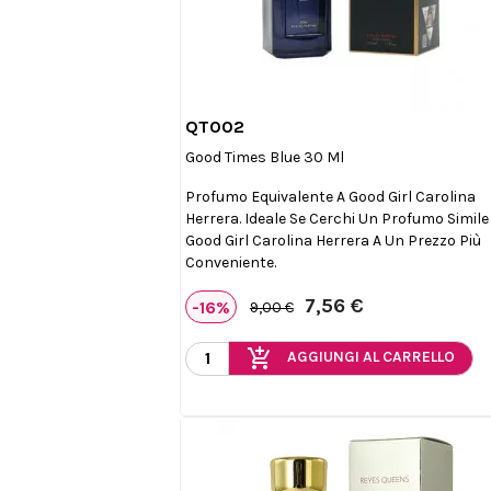
QT002

Anteprima
Good Times Blue 30 Ml
Profumo Equivalente A Good Girl Carolina
Herrera. Ideale Se Cerchi Un Profumo Simile
Good Girl Carolina Herrera A Un Prezzo Più
Conveniente.
7,56 €
-16%
9,00 €
add_shopping_cart
AGGIUNGI AL CARRELLO