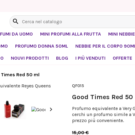
search
OFUMI DA UOMO
MINI PROFUMI ALLA FRUTTA
MINI NEBBIE
OMO
PROFUMO DONNA 50ML
NEBBIE PER IL CORPO 90M
MO
NOUVI PRODOTTI
BLOG
I PIÙ VENDUTI
OFFERTE
 Times Red 50 ml
QF015
Good Times Red 50
Profumo equivalente a Very Go

cerchi un profumo simile a V
prezzo più conveniente.
15,00 €