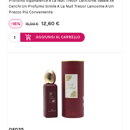
Profumo Equivalente A La Nuit Tresor Lancome. Ideale Se
Cerchi Un Profumo Simile A La Nuit Tresor Lancome A Un
Prezzo Più Conveniente.
12,60 €
-16%
15,00 €
add_shopping_cart
AGGIUNGI AL CARRELLO
QF035