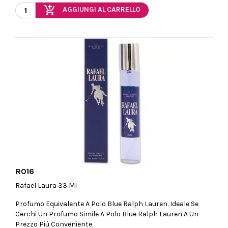
add_shopping_cart
AGGIUNGI AL CARRELLO
R016

Anteprima
Rafael Laura 33 Ml
Profumo Equivalente A Polo Blue Ralph Lauren. Ideale Se
Cerchi Un Profumo Simile A Polo Blue Ralph Lauren A Un
Prezzo Più Conveniente.