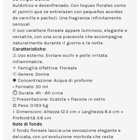
Auténtico e desenfrenado. Con toques florales como
el jazmín que se entrelazan con pequeños acordes
de vainilla e pachuli. Una fragranza infinitamente
sensual.
Il suo carattere floreale appare luminoso, elegante e
versatile, con una scia piacevole che accompagna
naturalmente durante il giorno e la notte.
Caratteristiche:
⚠ Uso esterno. Evitare occhi e pelle irritata.
Infiammabile.
✧ Famiglia olfattiva: Floreale
☉ Genere: Donna
✱ Concentrazione: Acqua di profumo
• Formato: 50 ml
⏱ Durata: 4h - 6h circa
□ Presentazione: Scatola + flacone in vetro
⚖ Peso: 0.193 kg
↕ Dimensioni: Altezza 12.5 cm × Larghezza 8.4 cm ×
Profondità 3.8 cm
Note di fondo
Il fondo floreale lascia una sensazione elegante e
delicata, con un’evoluzione morbida che resta