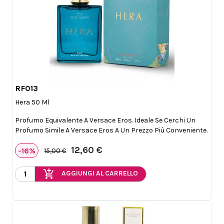
RF013

Anteprima
Hera 50 Ml
Profumo Equivalente A Versace Eros. Ideale Se Cerchi Un
Profumo Simile A Versace Eros A Un Prezzo Più Conveniente.
12,60 €
-16%
15,00 €
add_shopping_cart
AGGIUNGI AL CARRELLO