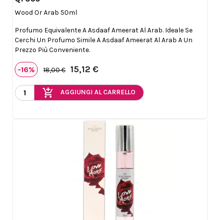

Anteprima
Wood Or Arab 50ml
Profumo Equivalente A Asdaaf Ameerat Al Arab. Ideale Se
Cerchi Un Profumo Simile A Asdaaf Ameerat Al Arab A Un
Prezzo Più Conveniente.
15,12 €
-16%
18,00 €
add_shopping_cart
AGGIUNGI AL CARRELLO