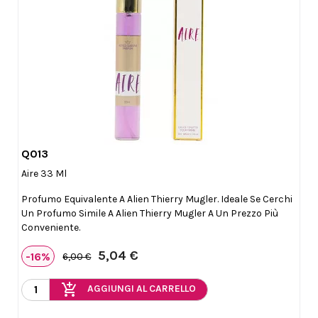
Q013

Anteprima
Aire 33 Ml
Profumo Equivalente A Alien Thierry Mugler. Ideale Se Cerchi
Un Profumo Simile A Alien Thierry Mugler A Un Prezzo Più
Conveniente.
5,04 €
-16%
6,00 €
add_shopping_cart
AGGIUNGI AL CARRELLO