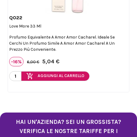
Q022

Anteprima
Love More 33 Ml
Profumo Equivalente A Amor Amor Cacharel. Ideale Se
Cerchi Un Profumo Simile A Amor Amor Cacharel A Un
Prezzo Più Conveniente.
5,04 €
-16%
6,00 €
add_shopping_cart
AGGIUNGI AL CARRELLO
HAI UN'AZIENDA? SEI UN GROSSISTA?
VERIFICA LE NOSTRE TARIFFE PER I