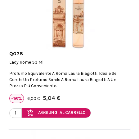
Q028

Anteprima
Lady Rome 33 Ml
Profumo Equivalente A Roma Laura Biagiotti. Ideale Se
Cerchi Un Profumo Simile A Roma Laura Biagiotti A Un
Prezzo Più Conveniente.
5,04 €
-16%
6,00 €
add_shopping_cart
AGGIUNGI AL CARRELLO