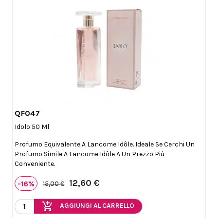
QF047

Anteprima
Idolo 50 Ml
Profumo Equivalente A Lancome Idôle. Ideale Se Cerchi Un
Profumo Simile A Lancome Idôle A Un Prezzo Più
Conveniente.
12,60 €
-16%
15,00 €
add_shopping_cart
AGGIUNGI AL CARRELLO