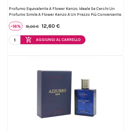
Profumo Equivalente A Flower Kenzo. Ideale Se Cerchi Un
Profumo Simile A Flower Kenzo A Un Prezzo Più Conveniente.
12,60 €
-16%
15,00 €
add_shopping_cart
AGGIUNGI AL CARRELLO