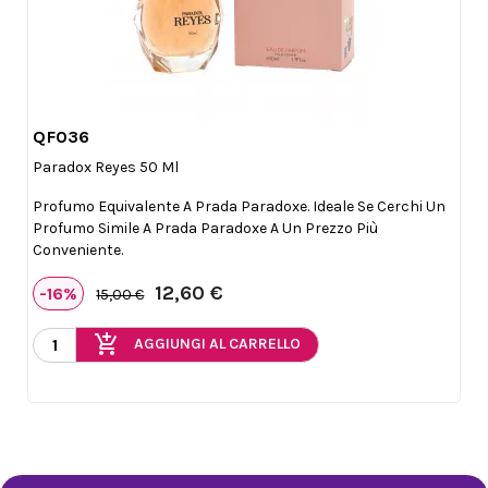
QF036

Anteprima
Paradox Reyes 50 Ml
Profumo Equivalente A Prada Paradoxe. Ideale Se Cerchi Un
Profumo Simile A Prada Paradoxe A Un Prezzo Più
Conveniente.
12,60 €
-16%
15,00 €
add_shopping_cart
AGGIUNGI AL CARRELLO