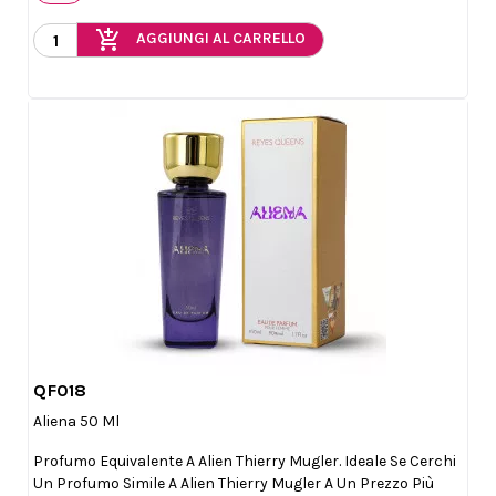
add_shopping_cart
AGGIUNGI AL CARRELLO
QF018

Anteprima
Aliena 50 Ml
Profumo Equivalente A Alien Thierry Mugler. Ideale Se Cerchi
Un Profumo Simile A Alien Thierry Mugler A Un Prezzo Più