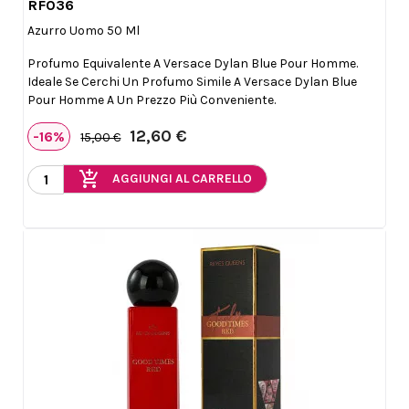
RF036

Anteprima
Azurro Uomo 50 Ml
Profumo Equivalente A Versace Dylan Blue Pour Homme.
Ideale Se Cerchi Un Profumo Simile A Versace Dylan Blue
Pour Homme A Un Prezzo Più Conveniente.
12,60 €
-16%
15,00 €
add_shopping_cart
AGGIUNGI AL CARRELLO