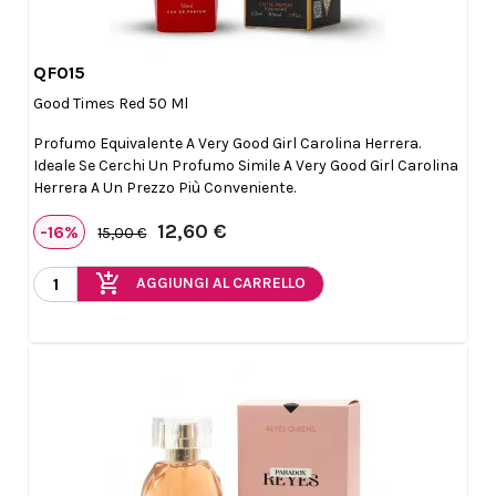
QF015

Anteprima
Good Times Red 50 Ml
Profumo Equivalente A Very Good Girl Carolina Herrera.
Ideale Se Cerchi Un Profumo Simile A Very Good Girl Carolina
Herrera A Un Prezzo Più Conveniente.
12,60 €
-16%
15,00 €
add_shopping_cart
AGGIUNGI AL CARRELLO