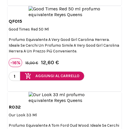
QF015

Anteprima
Good Times Red 50 Ml
Profumo Equivalente A Very Good Girl Carolina Herrera.
Ideale Se Cerchi Un Profumo Simile A Very Good Girl Carolina
Herrera A Un Prezzo Più Conveniente.
12,60 €
-16%
15,00 €
add_shopping_cart
AGGIUNGI AL CARRELLO
R032

Anteprima
Our Look 33 Ml
Profumo Equivalente A Tom Ford Oud Wood. Ideale Se Cerchi