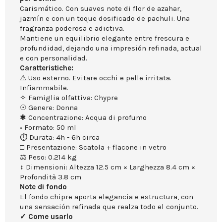
Carismático. Con suaves note di flor de azahar,
jazmín e con un toque dosificado de pachuli. Una
fragranza poderosa e adictiva.
Mantiene un equilibrio elegante entre frescura e
profundidad, dejando una impresión refinada, actual
e con personalidad.
Caratteristiche:
⚠ Uso esterno. Evitare occhi e pelle irritata.
Infiammabile.
✧ Famiglia olfattiva: Chypre
☉ Genere: Donna
✱ Concentrazione: Acqua di profumo
• Formato: 50 ml
⏱ Durata: 4h - 6h circa
□ Presentazione: Scatola + flacone in vetro
⚖ Peso: 0.214 kg
↕ Dimensioni: Altezza 12.5 cm × Larghezza 8.4 cm ×
Profondità 3.8 cm
Note di fondo
El fondo chipre aporta elegancia e estructura, con
una sensación refinada que realza todo el conjunto.
✓ Come usarlo