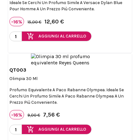
Ideale Se Cerchi Un Profumo Simile A Versace Dylan Blue
Pour Homme A Un Prezzo Più Conveniente.
12,60 €
-16%
15,00 €
add_shopping_cart
AGGIUNGI AL CARRELLO
QT003

Anteprima
Olimpia 30 Ml
Profumo Equivalente A Paco Rabanne Olympea. Ideale Se
Cerchi Un Profumo Simile A Paco Rabanne Olympea A Un
Prezzo Più Conveniente.
7,56 €
-16%
9,00 €
add_shopping_cart
AGGIUNGI AL CARRELLO