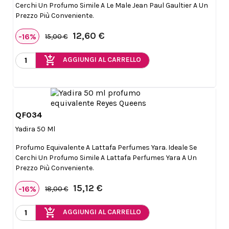
Cerchi Un Profumo Simile A Le Male Jean Paul Gaultier A Un
Prezzo Più Conveniente.
12,60 €
-16%
15,00 €
add_shopping_cart
AGGIUNGI AL CARRELLO
QF034

Anteprima
Yadira 50 Ml
Profumo Equivalente A Lattafa Perfumes Yara. Ideale Se
Cerchi Un Profumo Simile A Lattafa Perfumes Yara A Un
Prezzo Più Conveniente.
15,12 €
-16%
18,00 €
add_shopping_cart
AGGIUNGI AL CARRELLO