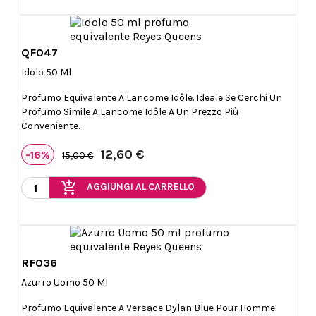
QF047

Anteprima
Idolo 50 Ml
Profumo Equivalente A Lancome Idôle. Ideale Se Cerchi Un
Profumo Simile A Lancome Idôle A Un Prezzo Più
Conveniente.
12,60 €
-16%
15,00 €
add_shopping_cart
AGGIUNGI AL CARRELLO
RF036

Anteprima
Azurro Uomo 50 Ml
Profumo Equivalente A Versace Dylan Blue Pour Homme.