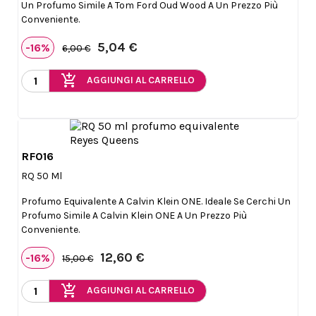
Un Profumo Simile A Tom Ford Oud Wood A Un Prezzo Più
Conveniente.
5,04 €
-16%
6,00 €
add_shopping_cart
AGGIUNGI AL CARRELLO
RF016

Anteprima
RQ 50 Ml
Profumo Equivalente A Calvin Klein ONE. Ideale Se Cerchi Un
Profumo Simile A Calvin Klein ONE A Un Prezzo Più
Conveniente.
12,60 €
-16%
15,00 €
add_shopping_cart
AGGIUNGI AL CARRELLO