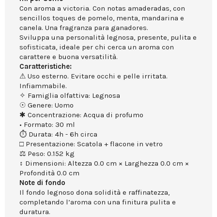
Con aroma a victoria. Con notas amaderadas, con
sencillos toques de pomelo, menta, mandarina e
canela. Una fragranza para ganadores.
Sviluppa una personalità legnosa, presente, pulita e
sofisticata, ideale per chi cerca un aroma con
carattere e buona versatilità.
Caratteristiche:
⚠ Uso esterno. Evitare occhi e pelle irritata.
Infiammabile.
✧ Famiglia olfattiva: Legnosa
☉ Genere: Uomo
✱ Concentrazione: Acqua di profumo
• Formato: 30 ml
⏱ Durata: 4h - 6h circa
□ Presentazione: Scatola + flacone in vetro
⚖ Peso: 0.152 kg
↕ Dimensioni: Altezza 0.0 cm × Larghezza 0.0 cm ×
Profondità 0.0 cm
Note di fondo
Il fondo legnoso dona solidità e raffinatezza,
completando l’aroma con una finitura pulita e
duratura.