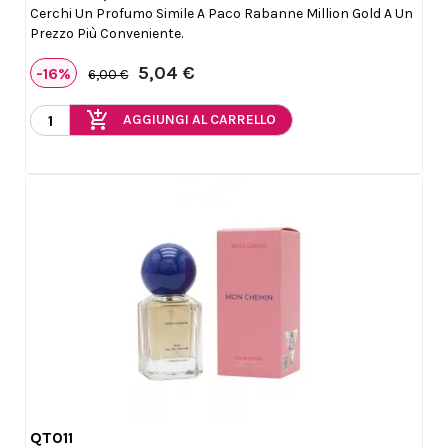
Cerchi Un Profumo Simile A Paco Rabanne Million Gold A Un
Prezzo Più Conveniente.
5,04 €
-16%
6,00 €
add_shopping_cart
AGGIUNGI AL CARRELLO
QT011

Anteprima