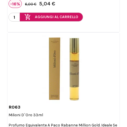
5,04 €
-16%
6,00 €
add_shopping_cart
AGGIUNGI AL CARRELLO
R063

Anteprima
Milioni D`Oro 33ml
Profumo Equivalente A Paco Rabanne Million Gold. Ideale Se