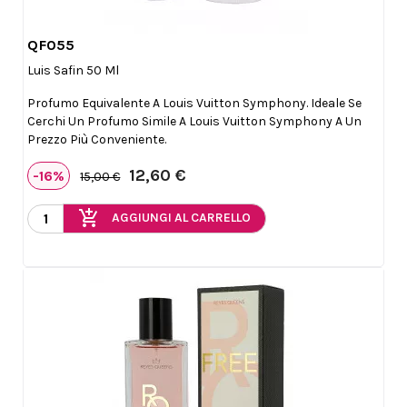
QF055

Anteprima
Luis Safin 50 Ml
Profumo Equivalente A Louis Vuitton Symphony. Ideale Se
Cerchi Un Profumo Simile A Louis Vuitton Symphony A Un
Prezzo Più Conveniente.
12,60 €
-16%
15,00 €
add_shopping_cart
AGGIUNGI AL CARRELLO