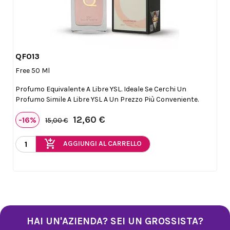
QF013

Anteprima
Free 50 Ml
Profumo Equivalente A Libre YSL. Ideale Se Cerchi Un
Profumo Simile A Libre YSL A Un Prezzo Più Conveniente.
12,60 €
-16%
15,00 €
add_shopping_cart
AGGIUNGI AL CARRELLO
HAI UN'AZIENDA? SEI UN GROSSISTA?