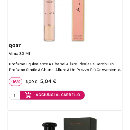
Q057

Anteprima
Alma 33 Ml
Profumo Equivalente A Chanel Allure. Ideale Se Cerchi Un
Profumo Simile A Chanel Allure A Un Prezzo Più Conveniente.
5,04 €
-16%
6,00 €
add_shopping_cart
AGGIUNGI AL CARRELLO