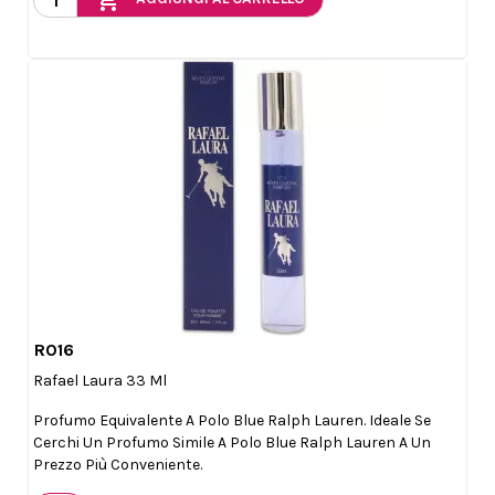
add_shopping_cart
R016

Anteprima
Rafael Laura 33 Ml
Profumo Equivalente A Polo Blue Ralph Lauren. Ideale Se
Cerchi Un Profumo Simile A Polo Blue Ralph Lauren A Un
Prezzo Più Conveniente.