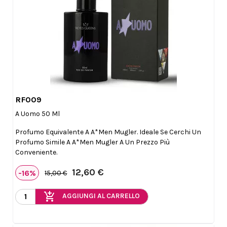
RF009

Anteprima
A Uomo 50 Ml
Profumo Equivalente A A*Men Mugler. Ideale Se Cerchi Un
Profumo Simile A A*Men Mugler A Un Prezzo Più
Conveniente.
12,60 €
-16%
15,00 €
add_shopping_cart
AGGIUNGI AL CARRELLO