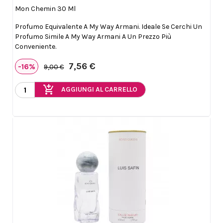
Mon Chemin 30 Ml
Profumo Equivalente A My Way Armani. Ideale Se Cerchi Un
Profumo Simile A My Way Armani A Un Prezzo Più
Conveniente.
7,56 €
-16%
9,00 €
add_shopping_cart
AGGIUNGI AL CARRELLO