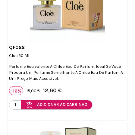
QF022

Vista rápida
Cloe 50 Ml
Perfume Equivalente A Chloe Eau De Parfum. Ideal Se Você
Procura Um Perfume Semelhante A Chloe Eau De Parfum A
Um Preço Mais Acessível.
12,60 €
-16%
15,00 €
add_shopping_cart
ADICIONAR AO CARRINHO