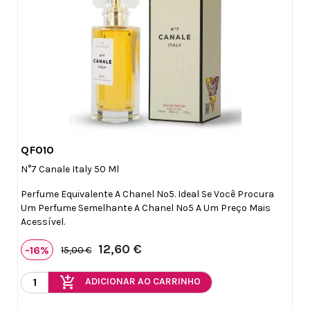
QF010

Vista rápida
N°7 Canale Italy 50 Ml
Perfume Equivalente A Chanel Nº5. Ideal Se Você Procura
Um Perfume Semelhante A Chanel Nº5 A Um Preço Mais
Acessível.
12,60 €
-16%
15,00 €
add_shopping_cart
ADICIONAR AO CARRINHO