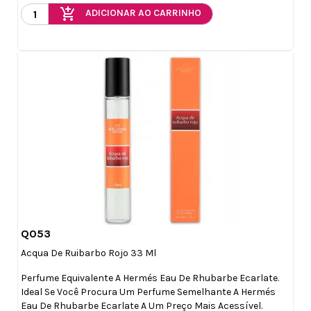
add_shopping_cart
ADICIONAR AO CARRINHO
Q053

Vista rápida
Acqua De Ruibarbo Rojo 33 Ml
Perfume Equivalente A Hermés Eau De Rhubarbe Ecarlate.
Ideal Se Você Procura Um Perfume Semelhante A Hermés
Eau De Rhubarbe Ecarlate A Um Preço Mais Acessível.