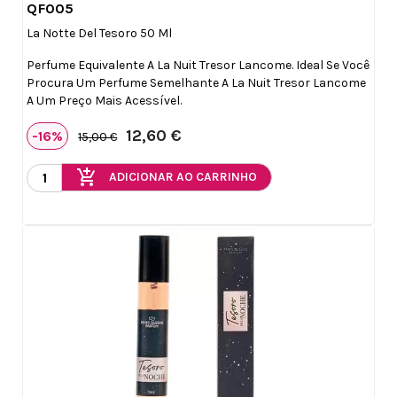
QF005

Vista rápida
La Notte Del Tesoro 50 Ml
Perfume Equivalente A La Nuit Tresor Lancome. Ideal Se Você
Procura Um Perfume Semelhante A La Nuit Tresor Lancome
A Um Preço Mais Acessível.
12,60 €
-16%
15,00 €
add_shopping_cart
ADICIONAR AO CARRINHO