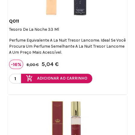
Q011

Vista rápida
Tesoro De La Noche 33 Ml
Perfume Equivalente A La Nuit Tresor Lancome. Ideal Se Você
Procura Um Perfume Semelhante A La Nuit Tresor Lancome
A Um Preço Mais Acessível.
5,04 €
-16%
6,00 €
add_shopping_cart
ADICIONAR AO CARRINHO