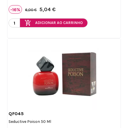
5,04 €
-16%
6,00 €
add_shopping_cart
ADICIONAR AO CARRINHO
QF045

Vista rápida
Seductive Poison 50 Ml