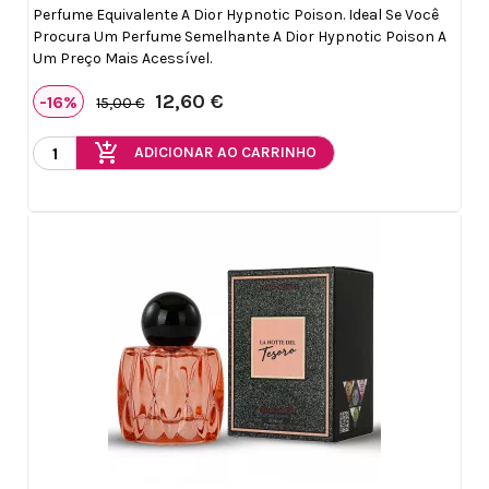
Perfume Equivalente A Dior Hypnotic Poison. Ideal Se Você
Procura Um Perfume Semelhante A Dior Hypnotic Poison A
Um Preço Mais Acessível.
12,60 €
-16%
15,00 €
add_shopping_cart
ADICIONAR AO CARRINHO