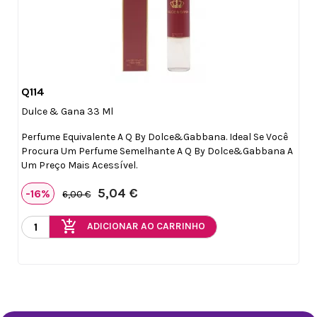
Q114

Vista rápida
Dulce & Gana 33 Ml
Perfume Equivalente A Q By Dolce&Gabbana. Ideal Se Você
Procura Um Perfume Semelhante A Q By Dolce&Gabbana A
Um Preço Mais Acessível.
5,04 €
-16%
6,00 €
add_shopping_cart
ADICIONAR AO CARRINHO