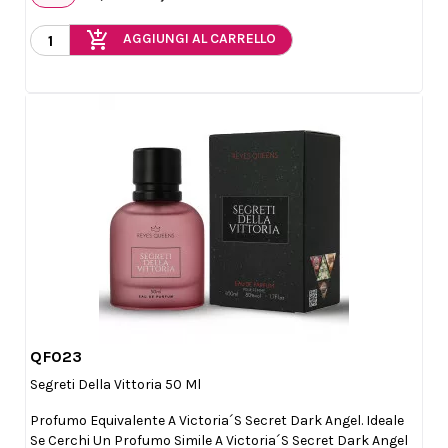
add_shopping_cart
AGGIUNGI AL CARRELLO
QF023

Anteprima
Segreti Della Vittoria 50 Ml
Profumo Equivalente A Victoria´s Secret Dark Angel. Ideale
Se Cerchi Un Profumo Simile A Victoria´s Secret Dark Angel