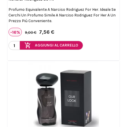
Profumo Equivalente A Narciso Rodriguez For Her. Ideale Se
Cerchi Un Profumo Simile A Narciso Rodriguez For Her A Un
Prezzo Più Conveniente.
7,56 €
-16%
9,00 €
add_shopping_cart
AGGIUNGI AL CARRELLO