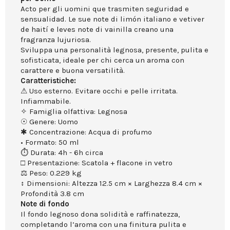
Acto per gli uomini que trasmiten seguridad e
sensualidad. Le sue note di limón italiano e vetiver
de haití e leves note di vainilla creano una
fragranza lujuriosa.
Sviluppa una personalità legnosa, presente, pulita e
sofisticata, ideale per chi cerca un aroma con
carattere e buona versatilità.
Caratteristiche:
⚠ Uso esterno. Evitare occhi e pelle irritata.
Infiammabile.
✧ Famiglia olfattiva: Legnosa
☉ Genere: Uomo
✱ Concentrazione: Acqua di profumo
• Formato: 50 ml
⏱ Durata: 4h - 6h circa
□ Presentazione: Scatola + flacone in vetro
⚖ Peso: 0.229 kg
↕ Dimensioni: Altezza 12.5 cm × Larghezza 8.4 cm ×
Profondità 3.8 cm
Note di fondo
Il fondo legnoso dona solidità e raffinatezza,
completando l’aroma con una finitura pulita e