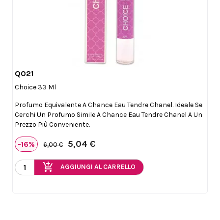
Q021

Anteprima
Choice 33 Ml
Profumo Equivalente A Chance Eau Tendre Chanel. Ideale Se
Cerchi Un Profumo Simile A Chance Eau Tendre Chanel A Un
Prezzo Più Conveniente.
5,04 €
-16%
6,00 €
add_shopping_cart
AGGIUNGI AL CARRELLO