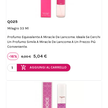
Q025

Anteprima
Milagro 33 Ml
Profumo Equivalente A Miracle De Lancome. Ideale Se Cerchi
Un Profumo Simile A Miracle De Lancome A Un Prezzo Più
Conveniente.
5,04 €
-16%
6,00 €
add_shopping_cart
AGGIUNGI AL CARRELLO