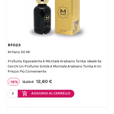
RF023

Anteprima
M Paris 50 Ml
Profumo Equivalente A Montale Arabians Tonka. Ideale Se
Cerchi Un Profumo Simile A Montale Arabians Tonka A Un
Prezzo Più Conveniente.
12,60 €
-16%
15,00 €
add_shopping_cart
AGGIUNGI AL CARRELLO