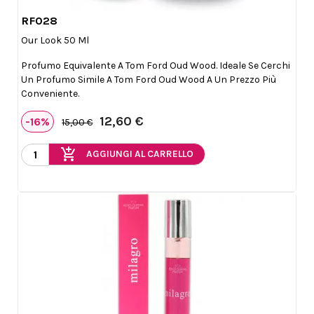
RF028

Anteprima
Our Look 50 Ml
Profumo Equivalente A Tom Ford Oud Wood. Ideale Se Cerchi
Un Profumo Simile A Tom Ford Oud Wood A Un Prezzo Più
Conveniente.
12,60 €
-16%
15,00 €
add_shopping_cart
AGGIUNGI AL CARRELLO