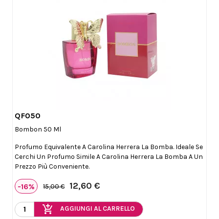
QF050

Anteprima
Bombon 50 Ml
Profumo Equivalente A Carolina Herrera La Bomba. Ideale Se
Cerchi Un Profumo Simile A Carolina Herrera La Bomba A Un
Prezzo Più Conveniente.
12,60 €
-16%
15,00 €
add_shopping_cart
AGGIUNGI AL CARRELLO