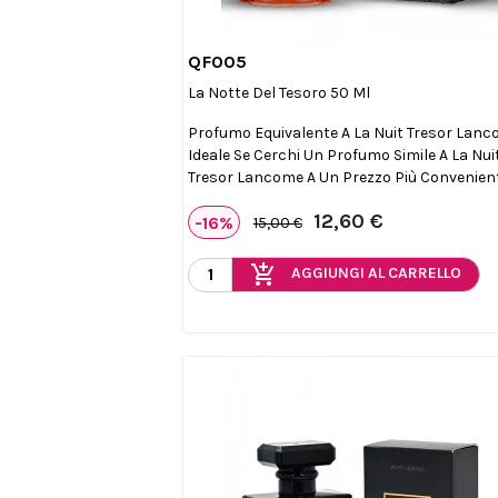
QF005

Anteprima
La Notte Del Tesoro 50 Ml
Profumo Equivalente A La Nuit Tresor Lanc
Ideale Se Cerchi Un Profumo Simile A La Nui
Tresor Lancome A Un Prezzo Più Convenient
12,60 €
-16%
15,00 €
add_shopping_cart
AGGIUNGI AL CARRELLO