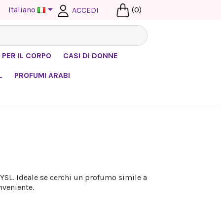

Italiano
(0)
ACCEDI
 PER IL CORPO
CASI DI DONNE
L
PROFUMI ARABI
YSL. Ideale se cerchi un profumo simile a
nveniente.