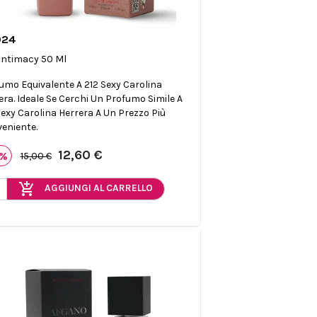
024

Anteprima
Intimacy 50 Ml
umo Equivalente A 212 Sexy Carolina
era. Ideale Se Cerchi Un Profumo Simile A
Sexy Carolina Herrera A Un Prezzo Più
eniente.
12,60 €
6%
15,00 €
add_shopping_cart
AGGIUNGI AL CARRELLO