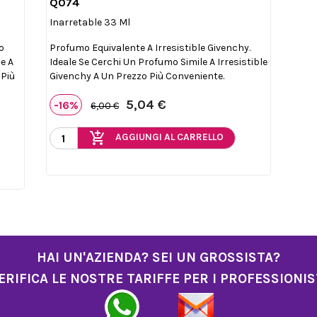
Q074

Anteprima
Inarretable 33 Ml
o
Profumo Equivalente A Irresistible Givenchy.
e A
Ideale Se Cerchi Un Profumo Simile A Irresistible
 Più
Givenchy A Un Prezzo Più Conveniente.
5,04 €
-16%
6,00 €
add_shopping_cart
AGGIUNGI AL CARRELLO
HAI UN'AZIENDA? SEI UN GROSSISTA?
ERIFICA LE NOSTRE TARIFFE PER I PROFESSIONIS