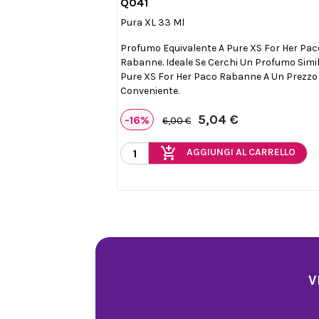
Q041

Anteprima
Pura XL 33 Ml
Profumo Equivalente A Pure XS For Her Pac
Rabanne. Ideale Se Cerchi Un Profumo Simil
Pure XS For Her Paco Rabanne A Un Prezzo
Conveniente.
5,04 €
-16%
6,00 €
add_shopping_cart
AGGIUNGI AL CARRELLO
V