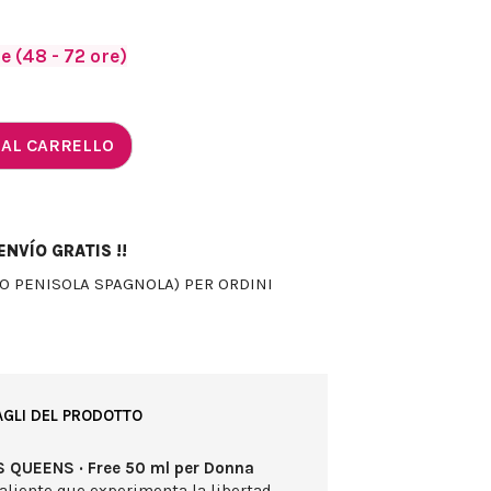
 (48 - 72 ore)
 AL CARRELLO
NVÍO GRATIS !!
LO PENISOLA SPAGNOLA) PER ORDINI
AGLI DEL PRODOTTO
S QUEENS · Free 50 ml per Donna
aliente que experimenta la libertad