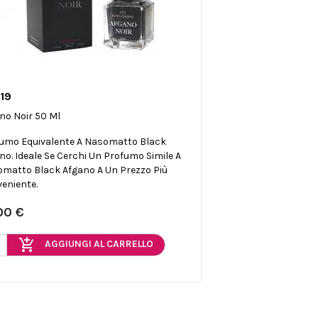
19

Anteprima
no Noir 50 Ml
umo Equivalente A Nasomatto Black
no. Ideale Se Cerchi Un Profumo Simile A
matto Black Afgano A Un Prezzo Più
eniente.
00 €
add_shopping_cart
AGGIUNGI AL CARRELLO