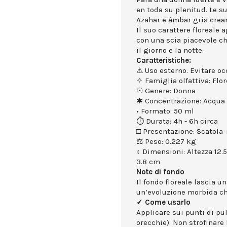
en toda su plenitud. Le s
Azahar e ámbar gris crea
Il suo carattere floreale 
con una scia piacevole 
il giorno e la notte.
Caratteristiche:
⚠ Uso esterno. Evitare occ
✧ Famiglia olfattiva: Flor
☉ Genere: Donna
✱ Concentrazione: Acqua
• Formato: 50 ml
⏱ Durata: 4h - 6h circa
□ Presentazione: Scatola +
⚖ Peso: 0.227 kg
↕ Dimensioni: Altezza 12.
3.8 cm
Note di fondo
Il fondo floreale lascia u
un’evoluzione morbida che
✓ Come usarlo
Applicare sui punti di puls
orecchie). Non strofinare 