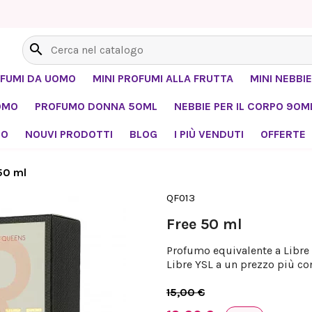
search
OFUMI DA UOMO
MINI PROFUMI ALLA FRUTTA
MINI NEBBIE
OMO
PROFUMO DONNA 50ML
NEBBIE PER IL CORPO 90M
MO
NOUVI PRODOTTI
BLOG
I PIÙ VENDUTI
OFFERTE
50 ml
QF013
Free 50 ml
Profumo equivalente a Libre 
Libre YSL a un prezzo più co
15,00 €