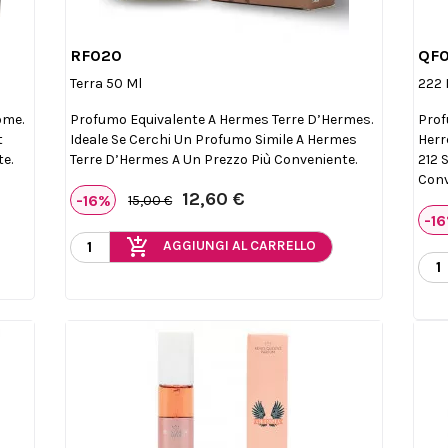
RF020
QF

Anteprima
Terra 50 Ml
222 
ome.
Profumo Equivalente A Hermes Terre D’Hermes.
Prof
t
Ideale Se Cerchi Un Profumo Simile A Hermes
Herr
e.
Terre D’Hermes A Un Prezzo Più Conveniente.
212 
Conv
12,60 €
-16%
15,00 €
-1
add_shopping_cart
AGGIUNGI AL CARRELLO