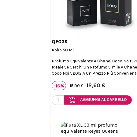
QF039

Anteprima
Koko 50 Ml
Profumo Equivalente A Chanel Coco Noir, 20
Ideale Se Cerchi Un Profumo Simile A Chane
Coco Noir, 2012 A Un Prezzo Più Convenient
12,60 €
-16%
15,00 €
add_shopping_cart
AGGIUNGI AL CARRELLO