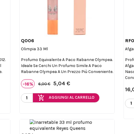
Q006
RF0

Anteprima
Olimpia 33 Ml
Afga
12.
Profumo Equivalente A Paco Rabanne Olympea.
Prof
l
Ideale Se Cerchi Un Profumo Simile A Paco
Afga
e.
Rabanne Olympea A Un Prezzo Più Conveniente.
Naso
Conv
5,04 €
-16%
6,00 €
16,
add_shopping_cart
AGGIUNGI AL CARRELLO