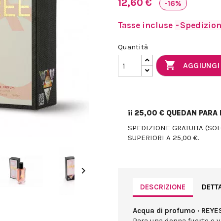
12,60 €
-16%
Tasse incluse
Spedizione
Quantità

AGGIUNGI
¡¡
25,00 €
QUEDAN PARA E
SPEDIZIONE GRATUITA (SO
SUPERIORI A 25,00 €.

DESCRIZIONE
DETT
Acqua di profumo · REYE
Para una donna fuerte e v