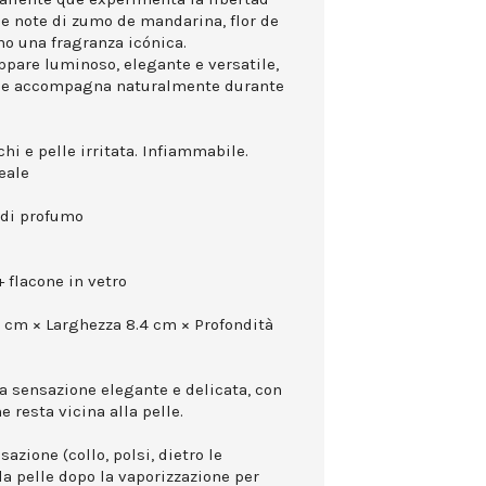
ue note di zumo de mandarina, flor de
no una fragranza icónica.
appare luminoso, elegante e versatile,
che accompagna naturalmente durante
hi e pelle irritata. Infiammabile.
eale
 di profumo
 flacone in vetro
5 cm × Larghezza 8.4 cm × Profondità
na sensazione elegante e delicata, con
 resta vicina alla pelle.
azione (collo, polsi, dietro le
la pelle dopo la vaporizzazione per