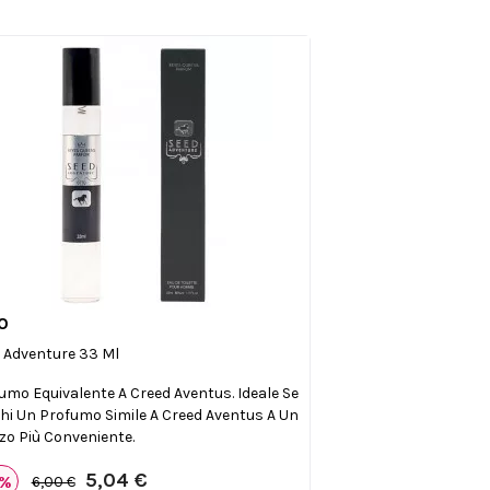
0

Anteprima
 Adventure 33 Ml
umo Equivalente A Creed Aventus. Ideale Se
hi Un Profumo Simile A Creed Aventus A Un
zo Più Conveniente.
5,04 €
6%
6,00 €