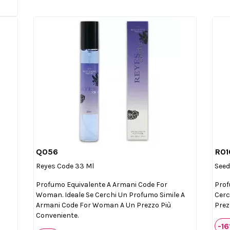
Q056
R01

Anteprima
Reyes Code 33 Ml
Seed
Profumo Equivalente A Armani Code For
Prof
Woman. Ideale Se Cerchi Un Profumo Simile A
Cerc
Armani Code For Woman A Un Prezzo Più
Prez
Conveniente.
-1