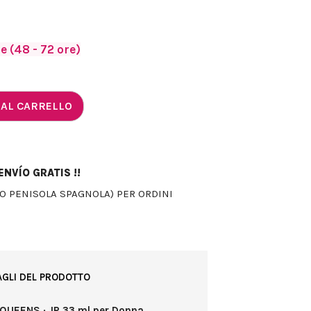
 (48 - 72 ore)
 AL CARRELLO
NVÍO GRATIS !!
LO PENISOLA SPAGNOLA) PER ORDINI
AGLI DEL PRODOTTO
 QUEENS · JP 33 ml per Donna