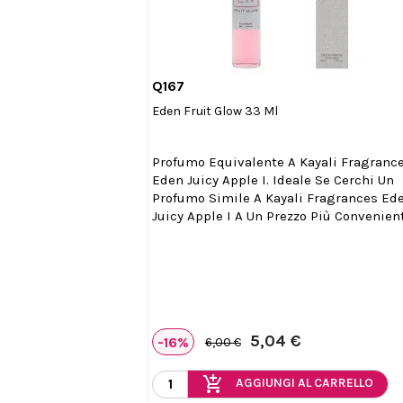
Q167

Anteprima
Eden Fruit Glow 33 Ml
Profumo Equivalente A Kayali Fragranc
Eden Juicy Apple I. Ideale Se Cerchi Un
Profumo Simile A Kayali Fragrances Ed
Juicy Apple I A Un Prezzo Più Convenien
5,04 €
-16%
6,00 €
add_shopping_cart
AGGIUNGI AL CARRELLO