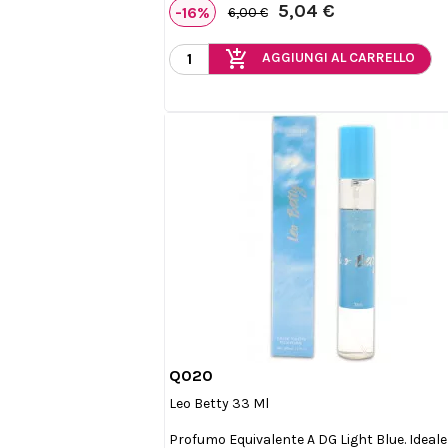
5,04 €
-16%
6,00 €
add_shopping_cart
AGGIUNGI AL CARRELLO
Q020

Anteprima
Leo Betty 33 Ml
Profumo Equivalente A DG Light Blue. Ideale