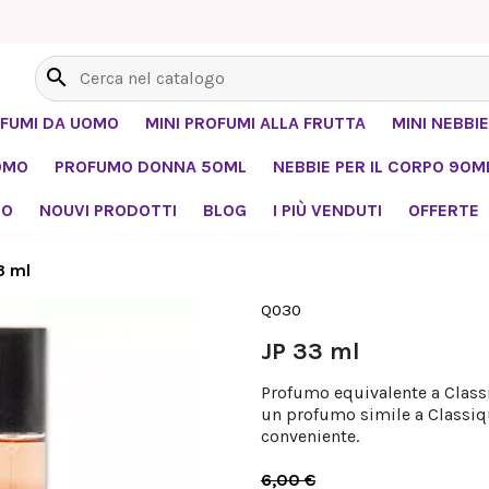
search
OFUMI DA UOMO
MINI PROFUMI ALLA FRUTTA
MINI NEBBIE
OMO
PROFUMO DONNA 50ML
NEBBIE PER IL CORPO 90M
MO
NOUVI PRODOTTI
BLOG
I PIÙ VENDUTI
OFFERTE
3 ml
Q030
JP 33 ml
Profumo equivalente a Classi
un profumo simile a Classiqu
conveniente.
6,00 €