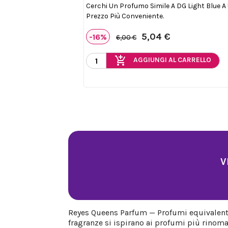
Cerchi Un Profumo Simile A DG Light Blue A
Prezzo Più Conveniente.
5,04 €
-16%
6,00 €
add_shopping_cart
AGGIUNGI AL CARRELLO
V
Reyes Queens Parfum — Profumi equivalenti 
fragranze si ispirano ai profumi più rinoma