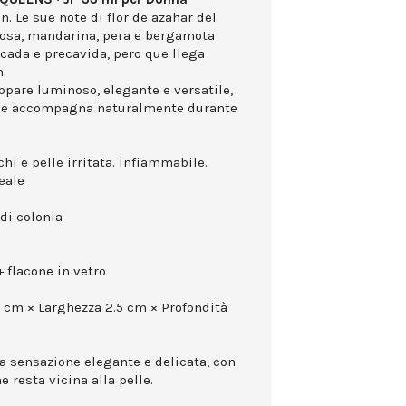
. Le sue note di flor de azahar del
 rosa, mandarina, pera e bergamota
cada e precavida, pero que llega
n.
appare luminoso, elegante e versatile,
che accompagna naturalmente durante
hi e pelle irritata. Infiammabile.
eale
di colonia
 flacone in vetro
0 cm × Larghezza 2.5 cm × Profondità
na sensazione elegante e delicata, con
 resta vicina alla pelle.