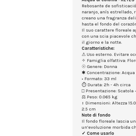
Rebosante de sofisticación
naranjo, anís estrellado,
creano una fragranza deli
hasta el fondo del corazó
Il suo carattere floreale 
con una scia piacevole 
il giorno e la notte.
Caratteristiche:
⚠ Uso esterno. Evitare occ
✧ Famiglia olfattiva: Flor
☉ Genere: Donna
✱ Concentrazione: Acqua 
• Formato: 33 ml
⏱ Durata: 2h - 4h circa
□ Presentazione: Scatola +
⚖ Peso: 0.065 kg
↕ Dimensioni: Altezza 15.
2.5 cm
Note di fondo
Il fondo floreale lascia u
un’evoluzione morbida che
✓ Come usarlo