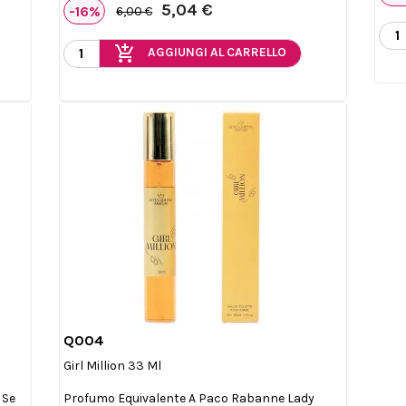
5,04 €
-16%
6,00 €
add_shopping_cart
AGGIUNGI AL CARRELLO
Q004

Anteprima
Girl Million 33 Ml
 Se
Profumo Equivalente A Paco Rabanne Lady