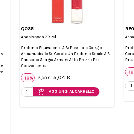
Q035
RF0

Anteprima
Apasionada 33 Ml
Arm
Profumo Equivalente A Si Passione Giorgio
Prof
es
Armani. Ideale Se Cerchi Un Profumo Simile A Si
Cerc
Passione Giorgio Armani A Un Prezzo Più
Prez
en
Conveniente.
-1
te.
5,04 €
-16%
6,00 €
add_shopping_cart
AGGIUNGI AL CARRELLO