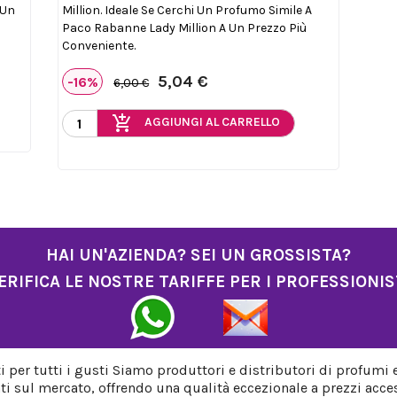
 Un
Million. Ideale Se Cerchi Un Profumo Simile A
Paco Rabanne Lady Million A Un Prezzo Più
Conveniente.
5,04 €
-16%
6,00 €
add_shopping_cart
AGGIUNGI AL CARRELLO
HAI UN'AZIENDA? SEI UN GROSSISTA?
ERIFICA LE NOSTRE TARIFFE PER I PROFESSIONIS
per tutti i gusti Siamo produttori e distributori di profumi 
ti sul mercato, offrendo una qualità eccezionale a prezzi acces