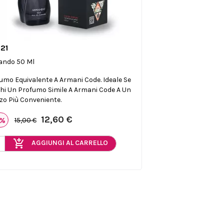
21

Anteprima
ando 50 Ml
umo Equivalente A Armani Code. Ideale Se
hi Un Profumo Simile A Armani Code A Un
zo Più Conveniente.
12,60 €
6%
15,00 €
add_shopping_cart
AGGIUNGI AL CARRELLO