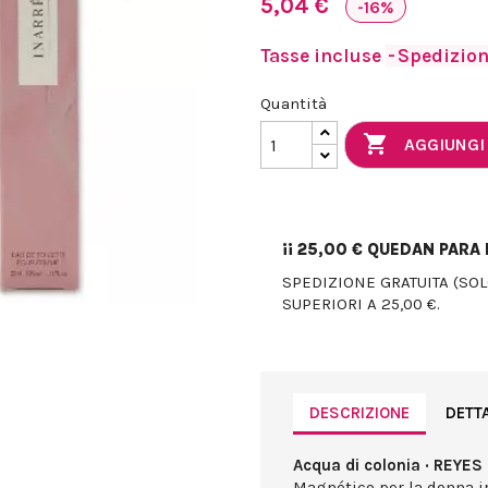
5,04 €
-16%
Tasse incluse
Spedizione
Quantità

AGGIUNGI
¡¡
25,00 €
QUEDAN PARA E
SPEDIZIONE GRATUITA (SO
SUPERIORI A 25,00 €.
DESCRIZIONE
DETT
Acqua di colonia · REYES
Magnético per la donna i