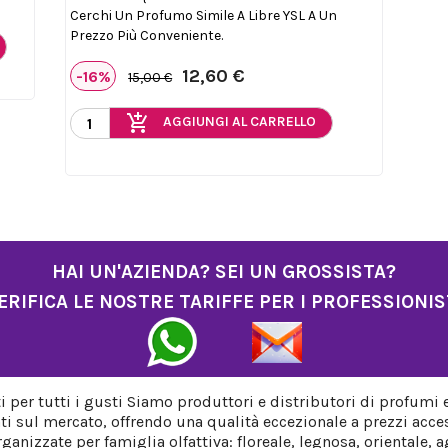
Cerchi Un Profumo Simile A Libre YSL A Un
Prezzo Più Conveniente.
12,60 €
-16%
15,00 €
add_shopping_cart
AGGIUNGI AL CARRELLO
HAI UN'AZIENDA? SEI UN GROSSISTA?
ERIFICA LE NOSTRE TARIFFE PER I PROFESSIONIS
per tutti i gusti Siamo produttori e distributori di profumi 
ti sul mercato, offrendo una qualità eccezionale a prezzi acces
anizzate per famiglia olfattiva: floreale, legnosa, orientale,