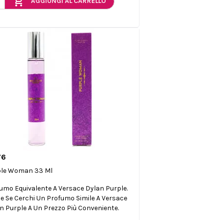
add_shopping_cart
AGGIUNGI AL CARRELLO
76

Anteprima
ple Woman 33 Ml
umo Equivalente A Versace Dylan Purple.
le Se Cerchi Un Profumo Simile A Versace
n Purple A Un Prezzo Più Conveniente.