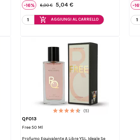
5,04 €
-16%
-1
6,00 €
add_shopping_cart
AGGIUNGI AL CARRELLO
(5)
QF013

Anteprima
Free 50 Ml
Profumo Equivalente A Libre YSL. Ideale Se