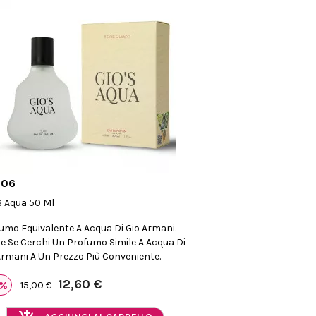
006

Anteprima
s Aqua 50 Ml
umo Equivalente A Acqua Di Gio Armani.
le Se Cerchi Un Profumo Simile A Acqua Di
Armani A Un Prezzo Più Conveniente.
12,60 €
6%
15,00 €