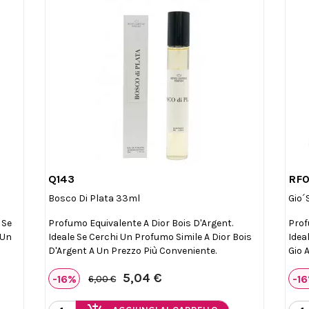
Q143
RF

Anteprima
Bosco Di Plata 33ml
Gio´
 Se
Profumo Equivalente A Dior Bois D'Argent.
Prof
 Un
Ideale Se Cerchi Un Profumo Simile A Dior Bois
Idea
D'Argent A Un Prezzo Più Conveniente.
Gio 
5,04 €
-16%
-1
6,00 €