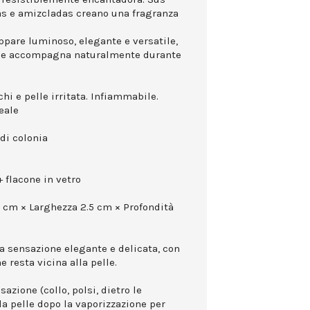
as e amizcladas creano una fragranza
appare luminoso, elegante e versatile,
che accompagna naturalmente durante
hi e pelle irritata. Infiammabile.
eale
di colonia
 flacone in vetro
0 cm × Larghezza 2.5 cm × Profondità
na sensazione elegante e delicata, con
 resta vicina alla pelle.
azione (collo, polsi, dietro le
la pelle dopo la vaporizzazione per