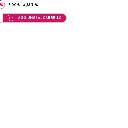
5,04 €
6%
6,00 €
add_shopping_cart
AGGIUNGI AL CARRELLO