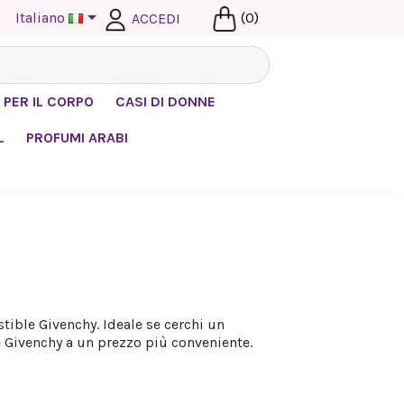

Italiano
(0)
ACCEDI
 PER IL CORPO
CASI DI DONNE
L
PROFUMI ARABI
tible Givenchy. Ideale se cerchi un
e Givenchy a un prezzo più conveniente.