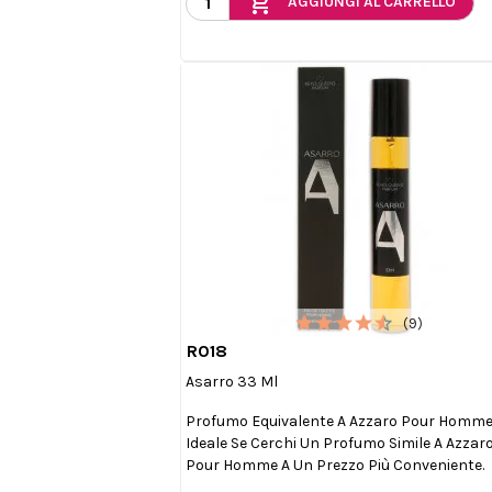
add_shopping_cart
AGGIUNGI AL CARRELLO
(9)
R018

Anteprima
Asarro 33 Ml
Profumo Equivalente A Azzaro Pour Homme
Ideale Se Cerchi Un Profumo Simile A Azzar
Pour Homme A Un Prezzo Più Conveniente.