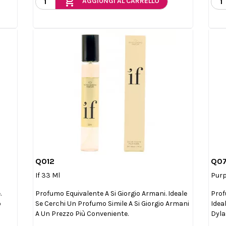
add_shopping_cart
AGGIUNGI AL CARRELLO
Q012
Q0

Anteprima
If 33 Ml
Pur
.
Profumo Equivalente A Si Giorgio Armani. Ideale
Prof
o
Se Cerchi Un Profumo Simile A Si Giorgio Armani
Idea
A Un Prezzo Più Conveniente.
Dyla