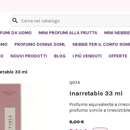
search
OFUMI DA UOMO
MINI PROFUMI ALLA FRUTTA
MINI NEBBIE
OMO
PROFUMO DONNA 50ML
NEBBIE PER IL CORPO 90M
MO
NOUVI PRODOTTI
BLOG
I PIÙ VENDUTI
OFFERTE
retable 33 ml
Q074
Inarretable 33 ml
Profumo equivalente a Irresis
profumo simile a Irresistibl
6,00 €