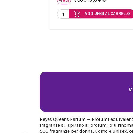
-16%
6,00 €
add_shopping_cart
AGGIUNGI AL CARRELLO
V
Reyes Queens Parfum — Profumi equivalenti 
fragranze si ispirano ai profumi più rinoma
500 fragranze per donna, uomo e unisex, org