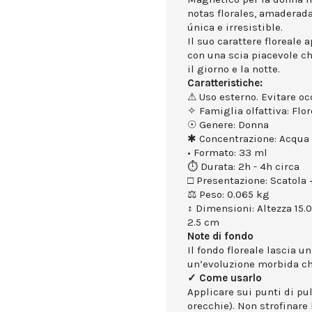
notas florales, amaderad
única e irresistible.
Il suo carattere floreale 
con una scia piacevole 
il giorno e la notte.
Caratteristiche:
⚠ Uso esterno. Evitare occ
✧ Famiglia olfattiva: Flor
☉ Genere: Donna
✱ Concentrazione: Acqua 
• Formato: 33 ml
⏱ Durata: 2h - 4h circa
□ Presentazione: Scatola +
⚖ Peso: 0.065 kg
↕ Dimensioni: Altezza 15.
2.5 cm
Note di fondo
Il fondo floreale lascia u
un’evoluzione morbida che
✓ Come usarlo
Applicare sui punti di puls
orecchie). Non strofinare 