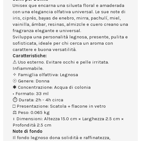
Unisex que encarna una silueta floral e amaderada
con una elegancia olfativa universal. Le sue note di
iris, ciprés, bayas de enebro, mirra, pachulí, miel,
vainilla, ámbar, resinas, almizcle e cuero creano una
fragranza elegante e universal.
Sviluppa una personalità legnosa, presente, pulita e
sofisticata, ideale per chi cerca un aroma con
carattere e buona versatilità.
Caratteristiche:
⚠ Uso esterno. Evitare occhi e pelle irritata.
Infiammabile.
✧ Famiglia olfattiva: Legnosa
☉ Genere: Donna
✱ Concentrazione: Acqua di colonia
• Formato: 33 ml
⏱ Durata: 2h - 4h circa
□ Presentazione: Scatola + flacone in vetro
⚖ Peso: 0.065 kg
↕ Dimensioni: Altezza 15.0 cm × Larghezza 2.5 cm ×
Profondità 2.5 cm
Note di fondo
Il fondo legnoso dona solidità e raffinatezza,