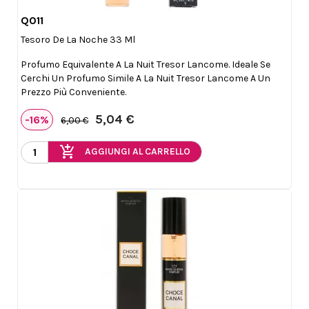
Q011

Anteprima
Tesoro De La Noche 33 Ml
Profumo Equivalente A La Nuit Tresor Lancome. Ideale Se
Cerchi Un Profumo Simile A La Nuit Tresor Lancome A Un
Prezzo Più Conveniente.
5,04 €
-16%
6,00 €
add_shopping_cart
AGGIUNGI AL CARRELLO