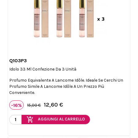
Q103P3

Anteprima
Idolo 33 Ml Confezione Da 3 Unità
Profumo Equivalente A Lancome Idôle. Ideale Se Cerchi Un
Profumo Simile A Lancome Idôle A Un Prezzo Più
Conveniente.
12,60 €
-16%
15,00 €
add_shopping_cart
AGGIUNGI AL CARRELLO