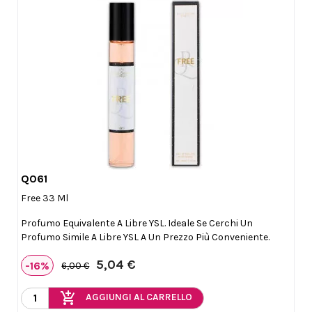
Q061

Anteprima
Free 33 Ml
Profumo Equivalente A Libre YSL. Ideale Se Cerchi Un
Profumo Simile A Libre YSL A Un Prezzo Più Conveniente.
5,04 €
-16%
6,00 €
add_shopping_cart
AGGIUNGI AL CARRELLO