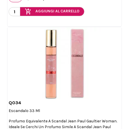
add_shopping_cart
AGGIUNGI AL CARRELLO
Q034

Anteprima
Escandalo 33 Ml
Profumo Equivalente A Scandal Jean Paul Gaultier Woman.
Ideale Se Cerchi Un Profumo Simile A Scandal Jean Paul