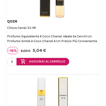
Q026

Anteprima
Choce Canal 33 Ml
Profumo Equivalente A Coco Chanel. Ideale Se Cerchi Un
Profumo Simile A Coco Chanel A Un Prezzo Più Conveniente.
5,04 €
-16%
6,00 €
add_shopping_cart
AGGIUNGI AL CARRELLO