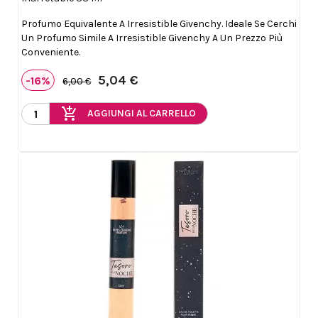
Profumo Equivalente A Irresistible Givenchy. Ideale Se Cerchi
Un Profumo Simile A Irresistible Givenchy A Un Prezzo Più
Conveniente.
5,04 €
-16%
6,00 €
add_shopping_cart
AGGIUNGI AL CARRELLO