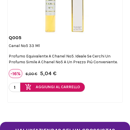
Q005

Anteprima
Canal Nº5 33 Ml
Profumo Equivalente A Chanel Nº5. Ideale Se Cerchi Un
Profumo Simile A Chanel Nº5 A Un Prezzo Più Conveniente.
5,04 €
-16%
6,00 €
add_shopping_cart
AGGIUNGI AL CARRELLO