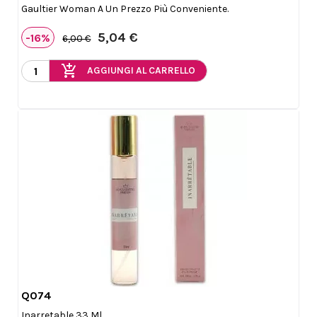
Gaultier Woman A Un Prezzo Più Conveniente.
5,04 €
-16%
6,00 €
add_shopping_cart
AGGIUNGI AL CARRELLO
Q074

Anteprima
Inarretable 33 Ml