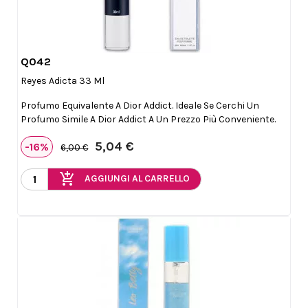
Q042

Anteprima
Reyes Adicta 33 Ml
Profumo Equivalente A Dior Addict. Ideale Se Cerchi Un
Profumo Simile A Dior Addict A Un Prezzo Più Conveniente.
5,04 €
-16%
6,00 €
add_shopping_cart
AGGIUNGI AL CARRELLO