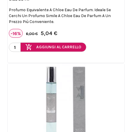
Profumo Equivalente A Chloe Eau De Parfum. Ideale Se
Cerchi Un Profumo Simile A Chloe Eau De Parfum A Un
Prezzo Più Conveniente.
5,04 €
-16%
6,00 €
add_shopping_cart
AGGIUNGI AL CARRELLO