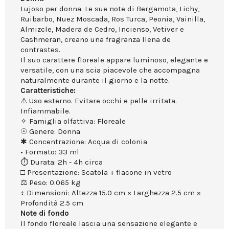
Lujoso per donna. Le sue note di Bergamota, Lichy,
Ruibarbo, Nuez Moscada, Ros Turca, Peonia, Vainilla,
Almizcle, Madera de Cedro, Incienso, Vetiver e
Cashmeran, creano una fragranza llena de
contrastes.
Il suo carattere floreale appare luminoso, elegante e
versatile, con una scia piacevole che accompagna
naturalmente durante il giorno e la notte.
Caratteristiche:
⚠ Uso esterno. Evitare occhi e pelle irritata.
Infiammabile.
✧ Famiglia olfattiva: Floreale
☉ Genere: Donna
✱ Concentrazione: Acqua di colonia
• Formato: 33 ml
⏱ Durata: 2h - 4h circa
□ Presentazione: Scatola + flacone in vetro
⚖ Peso: 0.065 kg
↕ Dimensioni: Altezza 15.0 cm × Larghezza 2.5 cm ×
Profondità 2.5 cm
Note di fondo
Il fondo floreale lascia una sensazione elegante e