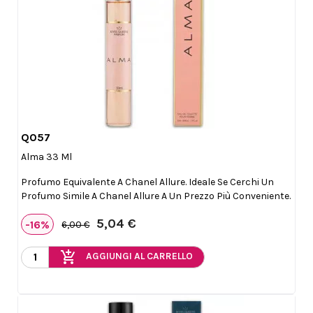
Q057

Anteprima
Alma 33 Ml
Profumo Equivalente A Chanel Allure. Ideale Se Cerchi Un
Profumo Simile A Chanel Allure A Un Prezzo Più Conveniente.
5,04 €
-16%
6,00 €
add_shopping_cart
AGGIUNGI AL CARRELLO