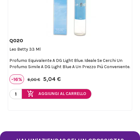
Q020

Anteprima
Leo Betty 33 Ml
Profumo Equivalente A DG Light Blue. Ideale Se Cerchi Un
Profumo Simile A DG Light Blue A Un Prezzo Più Conveniente.
5,04 €
-16%
6,00 €
add_shopping_cart
AGGIUNGI AL CARRELLO