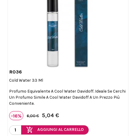
R036

Anteprima
Cold Water 33 Ml
Profumo Equivalente A Cool Water Davidoff. Ideale Se Cerchi
Un Profumo Simile A Cool Water Davidoff A Un Prezzo Più
Conveniente.
5,04 €
-16%
6,00 €
add_shopping_cart
AGGIUNGI AL CARRELLO