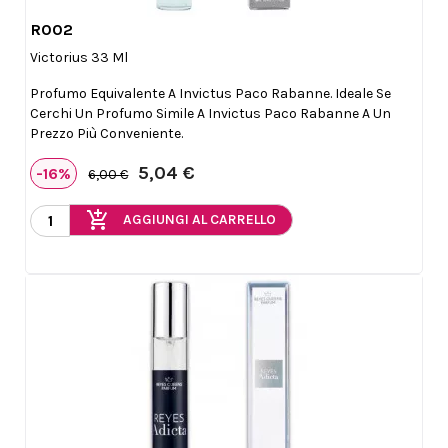
R002

Anteprima
Victorius 33 Ml
Profumo Equivalente A Invictus Paco Rabanne. Ideale Se
Cerchi Un Profumo Simile A Invictus Paco Rabanne A Un
Prezzo Più Conveniente.
5,04 €
-16%
6,00 €
add_shopping_cart
AGGIUNGI AL CARRELLO