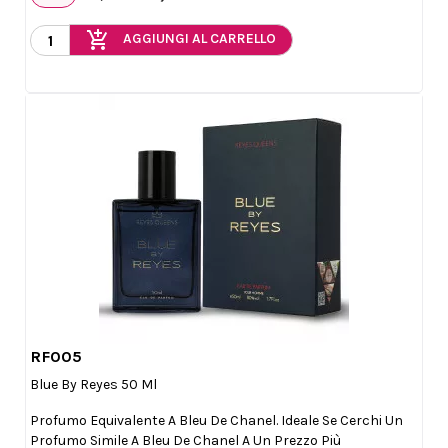
add_shopping_cart
AGGIUNGI AL CARRELLO
RF005

Anteprima
Blue By Reyes 50 Ml
Profumo Equivalente A Bleu De Chanel. Ideale Se Cerchi Un
Profumo Simile A Bleu De Chanel A Un Prezzo Più