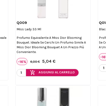
Q009
Q01

Anteprima
Miss Lady 33 Ml
Blac
deale
Profumo Equivalente A Miss Dior Blooming
Prof
Bouquet. Ideale Se Cerchi Un Profumo Simile A
Se C
Miss Dior Blooming Bouquet A Un Prezzo Più
A Un
Conveniente.
-1
5,04 €
-16%
6,00 €
add_shopping_cart
AGGIUNGI AL CARRELLO