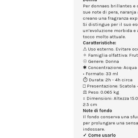
Per donnaes brillantes e q
sue note di pera, naranja
creano una fragranza exp
Si distingue per il suo e
un’evoluzione morbida e
tocco molto attuale.
Caratteristiche:
⚠ Uso esterno. Evitare occ
✧ Famiglia olfattiva: Fru
☉ Genere: Donna
✱ Concentrazione: Acqua 
• Formato: 33 ml
⏱ Durata: 2h - 4h circa
□ Presentazione: Scatola +
⚖ Peso: 0.065 kg
↕ Dimensioni: Altezza 15.
2.5 cm
Note di fondo
Il fondo conserva una sf
per prolungare una sensa
indossare.
✓ Come usarlo