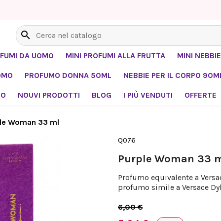
search
OFUMI DA UOMO
MINI PROFUMI ALLA FRUTTA
MINI NEBBIE
OMO
PROFUMO DONNA 50ML
NEBBIE PER IL CORPO 90M
MO
NOUVI PRODOTTI
BLOG
I PIÙ VENDUTI
OFFERTE
le Woman 33 ml
Q076
Purple Woman 33 
Profumo equivalente a Versac
profumo simile a Versace Dyl
6,00 €