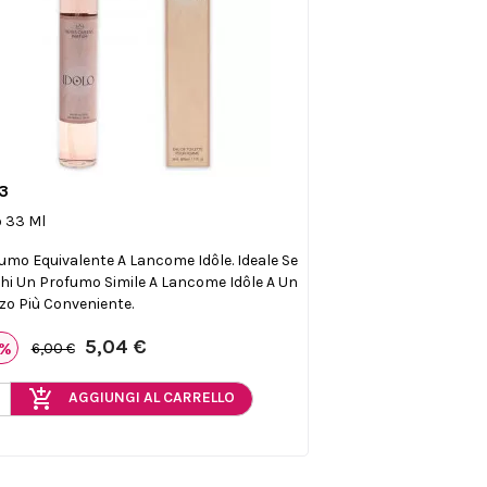
3

Anteprima
o 33 Ml
umo Equivalente A Lancome Idôle. Ideale Se
hi Un Profumo Simile A Lancome Idôle A Un
zo Più Conveniente.
5,04 €
6%
6,00 €
add_shopping_cart
AGGIUNGI AL CARRELLO