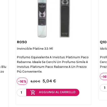
R050
Q10

Anteprima
Invincible Platine 33 Ml
Idol
Profumo Equivalente A Invistus Platinum Paco
Prof
Rabanne. Ideale Se Cerchi Un Profumo Simile A
Cerc
 Blu
Invistus Platinum Paco Rabanne A Un Prezzo
Prez
zzo
Più Conveniente.
-1
5,04 €
-16%
6,00 €
add_shopping_cart
AGGIUNGI AL CARRELLO