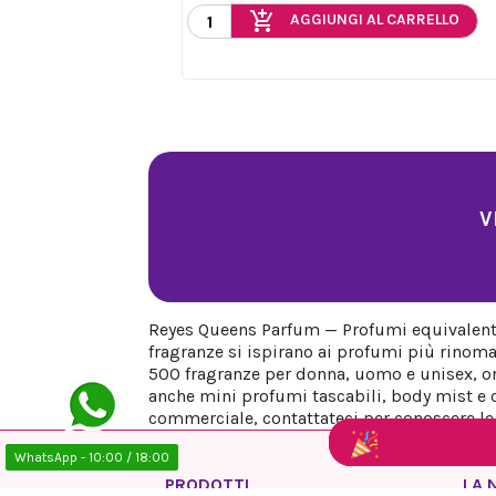
add_shopping_cart
AGGIUNGI AL CARRELLO
V
Reyes Queens Parfum — Profumi equivalenti 
fragranze si ispirano ai profumi più rinoma
500 fragranze per donna, uomo e unisex, org
anche mini profumi tascabili, body mist e co
commerciale, contattateci per conoscere le n
WhatsApp - 10:00 / 18:00
PRODOTTI
LA 