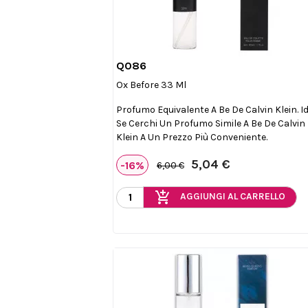
Q086

Anteprima
Ox Before 33 Ml
Profumo Equivalente A Be De Calvin Klein. I
Se Cerchi Un Profumo Simile A Be De Calvin
Klein A Un Prezzo Più Conveniente.
5,04 €
-16%
6,00 €
add_shopping_cart
AGGIUNGI AL CARRELLO