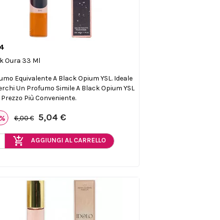
4

Anteprima
k Oura 33 Ml
umo Equivalente A Black Opium YSL. Ideale
erchi Un Profumo Simile A Black Opium YSL
 Prezzo Più Conveniente.
5,04 €
6%
6,00 €
add_shopping_cart
AGGIUNGI AL CARRELLO