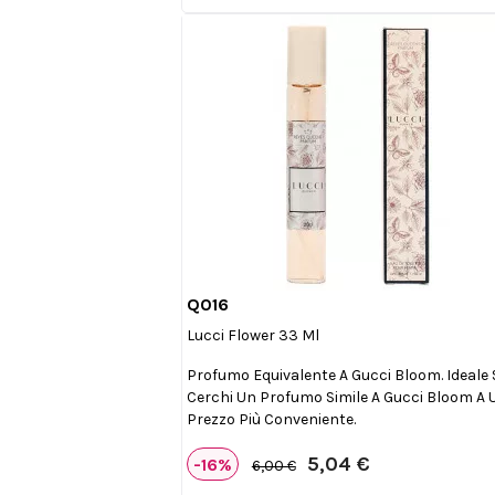
Q016

Anteprima
Lucci Flower 33 Ml
Profumo Equivalente A Gucci Bloom. Ideale 
Cerchi Un Profumo Simile A Gucci Bloom A 
Prezzo Più Conveniente.
5,04 €
-16%
6,00 €