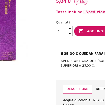
5,04 €
-16%
Tasse incluse
Spedizione
Quantità

AGGIUNGI
¡¡
25,00 €
QUEDAN PARA E
SPEDIZIONE GRATUITA (SO
SUPERIORI A 25,00 €.
DESCRIZIONE
DETT
Acqua di colonia · REYE
Donna