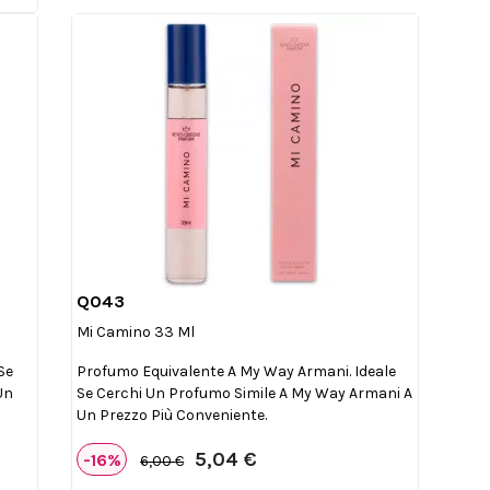
Q043

Anteprima
Mi Camino 33 Ml
Se
Profumo Equivalente A My Way Armani. Ideale
Un
Se Cerchi Un Profumo Simile A My Way Armani A
Un Prezzo Più Conveniente.
5,04 €
-16%
6,00 €