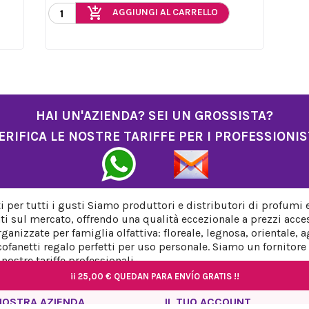
add_shopping_cart
AGGIUNGI AL CARRELLO
HAI UN'AZIENDA? SEI UN GROSSISTA?
ERIFICA LE NOSTRE TARIFFE PER I PROFESSIONIS
per tutti i gusti Siamo produttori e distributori di profumi 
ti sul mercato, offrendo una qualità eccezionale a prezzi acces
anizzate per famiglia olfattiva: floreale, legnosa, orientale,
fanetti regalo perfetti per uso personale. Siamo un fornitore a
ostre tariffe professionali.
¡¡
¡¡
25,00 €
25,00 €
QUEDAN PARA ENVÍO GRATIS !!
QUEDAN PARA ENVÍO GRATIS !!
¡¡
¡¡
25,00 €
25,00 €
QUEDAN PARA ENVÍO GRATIS !!
QUEDAN PARA ENVÍO GRATIS !!
NOSTRA AZIENDA
IL TUO ACCOUNT