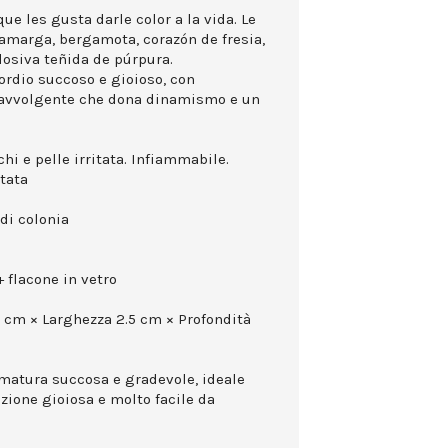
ue les gusta darle color a la vida. Le
 amarga, bergamota, corazón de fresia,
losiva teñida de púrpura.
sordio succoso e gioioso, con
 avvolgente che dona dinamismo e un
hi e pelle irritata. Infiammabile.
ttata
di colonia
 flacone in vetro
0 cm × Larghezza 2.5 cm × Profondità
umatura succosa e gradevole, ideale
zione gioiosa e molto facile da