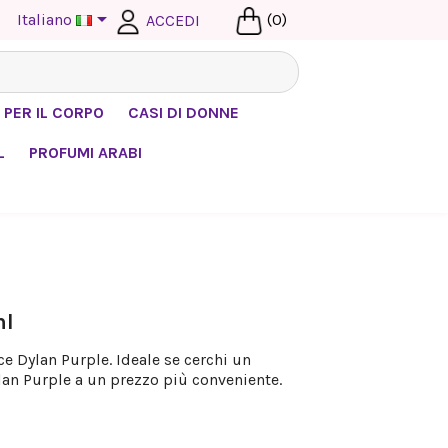

Italiano
(0)
ACCEDI
 PER IL CORPO
CASI DI DONNE
L
PROFUMI ARABI
ml
e Dylan Purple. Ideale se cerchi un
an Purple a un prezzo più conveniente.