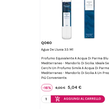
Q060

Anteprima
Agua De Lluvia 33 Ml
Profumo Equivalente A Acqua Di Parma Blu
Mediterraneo - Mandorlo Di Sicilia. Ideale Se
Cerchi Un Profumo Simile A Acqua Di Parma
Mediterraneo - Mandorlo Di Sicilia A Un Pre
Più Conveniente.
5,04 €
-16%
6,00 €
add_shopping_cart
AGGIUNGI AL CARRELLO