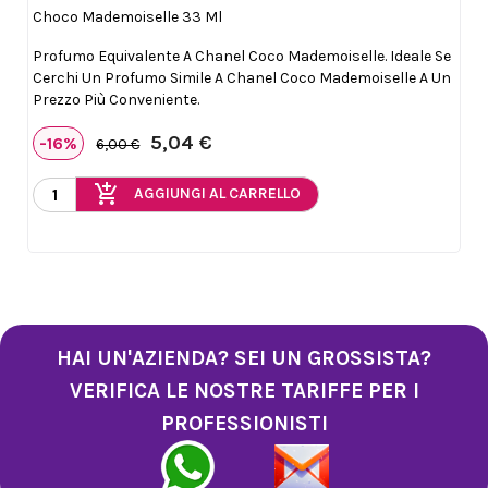
Choco Mademoiselle 33 Ml
Profumo Equivalente A Chanel Coco Mademoiselle. Ideale Se
Cerchi Un Profumo Simile A Chanel Coco Mademoiselle A Un
Prezzo Più Conveniente.
5,04 €
-16%
6,00 €
add_shopping_cart
AGGIUNGI AL CARRELLO
HAI UN'AZIENDA? SEI UN GROSSISTA?
VERIFICA LE NOSTRE TARIFFE PER I
PROFESSIONISTI