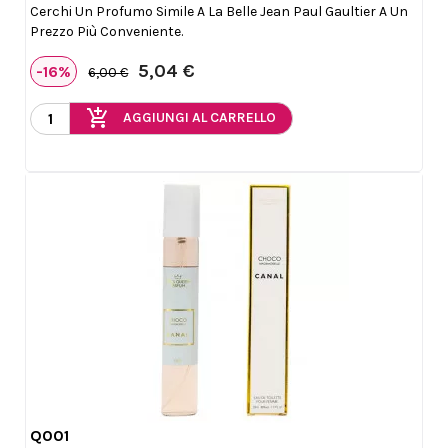
Cerchi Un Profumo Simile A La Belle Jean Paul Gaultier A Un
Prezzo Più Conveniente.
5,04 €
-16%
6,00 €
add_shopping_cart
AGGIUNGI AL CARRELLO
Q001

Anteprima