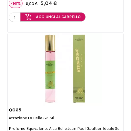
5,04 €
-16%
6,00 €
add_shopping_cart
AGGIUNGI AL CARRELLO
Q065

Anteprima
Atrazione La Bella 33 Ml
Profumo Equivalente A La Belle Jean Paul Gaultier. Ideale Se