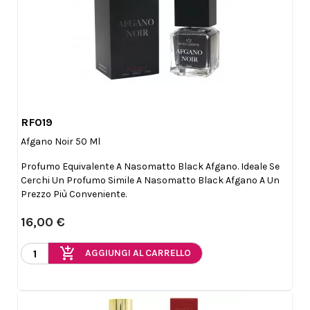
RF019

Anteprima
Afgano Noir 50 Ml
Profumo Equivalente A Nasomatto Black Afgano. Ideale Se
Cerchi Un Profumo Simile A Nasomatto Black Afgano A Un
Prezzo Più Conveniente.
16,00 €
add_shopping_cart
AGGIUNGI AL CARRELLO