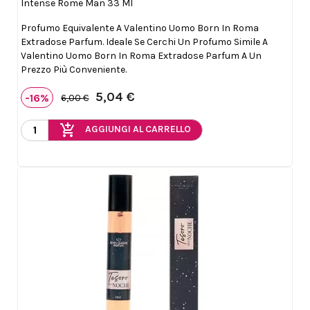
Intense Rome Man 33 Ml
Profumo Equivalente A Valentino Uomo Born In Roma
Extradose Parfum. Ideale Se Cerchi Un Profumo Simile A
Valentino Uomo Born In Roma Extradose Parfum A Un
Prezzo Più Conveniente.
5,04 €
-16%
6,00 €
add_shopping_cart
AGGIUNGI AL CARRELLO