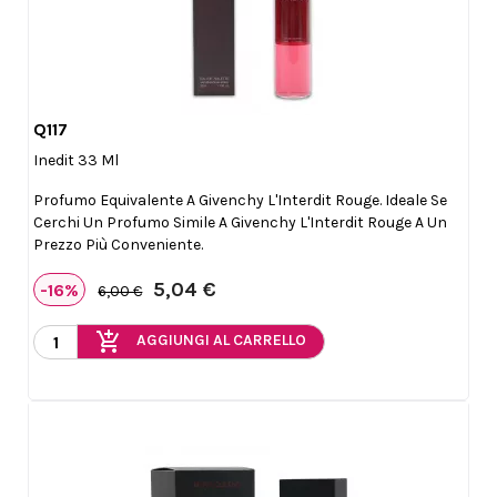
Q117

Anteprima
Inedit 33 Ml
Profumo Equivalente A Givenchy L'Interdit Rouge. Ideale Se
Cerchi Un Profumo Simile A Givenchy L'Interdit Rouge A Un
Prezzo Più Conveniente.
5,04 €
-16%
6,00 €
add_shopping_cart
AGGIUNGI AL CARRELLO