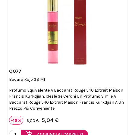
Q077

Anteprima
Bacara Rojo 33 Ml
Profumo Equivalente A Baccarat Rouge 540 Extrait Maison
Francis Kurkdjian. Ideale Se Cerchi Un Profumo Simile A
Baccarat Rouge 540 Extrait Maison Francis Kurkdjian A Un
Prezzo Più Conveniente.
5,04 €
-16%
6,00 €
add_shopping_cart
AGGIUNGI AL CARRELLO