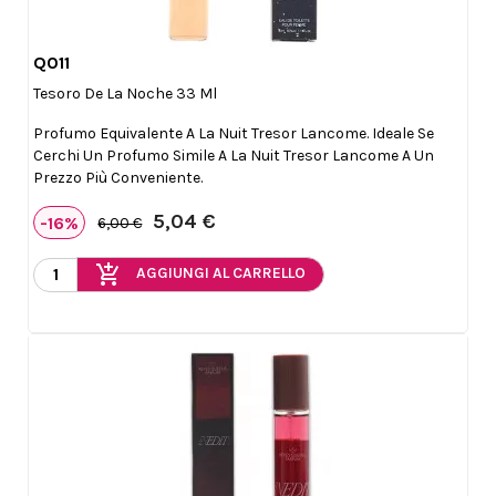
Q011

Anteprima
Tesoro De La Noche 33 Ml
Profumo Equivalente A La Nuit Tresor Lancome. Ideale Se
Cerchi Un Profumo Simile A La Nuit Tresor Lancome A Un
Prezzo Più Conveniente.
5,04 €
-16%
6,00 €
add_shopping_cart
AGGIUNGI AL CARRELLO