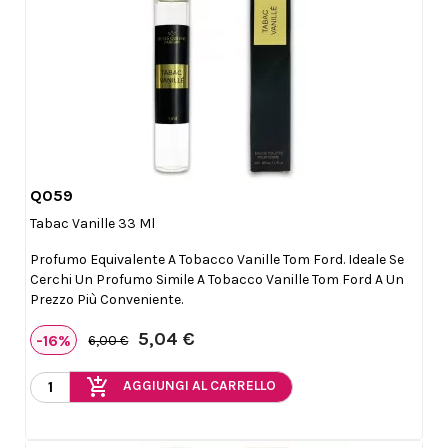
Q059

Anteprima
Tabac Vanille 33 Ml
Profumo Equivalente A Tobacco Vanille Tom Ford. Ideale Se
Cerchi Un Profumo Simile A Tobacco Vanille Tom Ford A Un
Prezzo Più Conveniente.
5,04 €
-16%
6,00 €
add_shopping_cart
AGGIUNGI AL CARRELLO