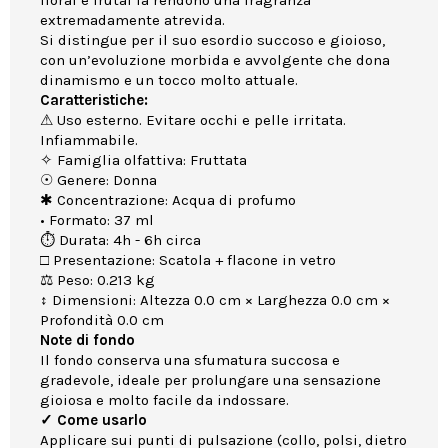
floral e frutal la rendono una fragranza
extremadamente atrevida.
Si distingue per il suo esordio succoso e gioioso,
con un’evoluzione morbida e avvolgente che dona
dinamismo e un tocco molto attuale.
Caratteristiche:
⚠ Uso esterno. Evitare occhi e pelle irritata.
Infiammabile.
✧ Famiglia olfattiva: Fruttata
☉ Genere: Donna
✱ Concentrazione: Acqua di profumo
• Formato: 37 ml
⏱ Durata: 4h - 6h circa
□ Presentazione: Scatola + flacone in vetro
⚖ Peso: 0.213 kg
↕ Dimensioni: Altezza 0.0 cm × Larghezza 0.0 cm ×
Profondità 0.0 cm
Note di fondo
Il fondo conserva una sfumatura succosa e
gradevole, ideale per prolungare una sensazione
gioiosa e molto facile da indossare.
✓ Come usarlo
Applicare sui punti di pulsazione (collo, polsi, dietro