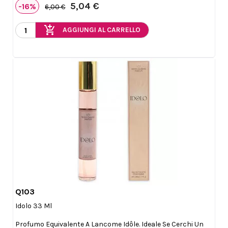
5,04 €
-16%
6,00 €
add_shopping_cart
AGGIUNGI AL CARRELLO
Q103

Anteprima
Idolo 33 Ml
Profumo Equivalente A Lancome Idôle. Ideale Se Cerchi Un