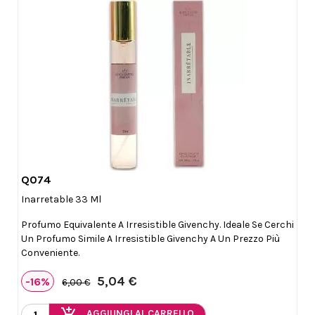
Q074

Anteprima
Inarretable 33 Ml
Profumo Equivalente A Irresistible Givenchy. Ideale Se Cerchi
Un Profumo Simile A Irresistible Givenchy A Un Prezzo Più
Conveniente.
5,04 €
-16%
6,00 €
add_shopping_cart
AGGIUNGI AL CARRELLO