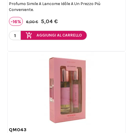
Profumo Simile A Lancome Idôle A Un Prezzo Più
Conveniente.
5,04 €
-16%
6,00 €
add_shopping_cart
AGGIUNGI AL CARRELLO
QM043

Anteprima