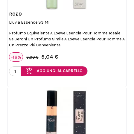
R028

Anteprima
Lluvia Essence 33 Ml
Profumo Equivalente A Loewe Esencia Pour Homme. Ideale
Se Cerchi Un Profumo Simile A Loewe Esencia Pour Homme A
Un Prezzo Più Conveniente.
5,04 €
-16%
6,00 €
add_shopping_cart
AGGIUNGI AL CARRELLO