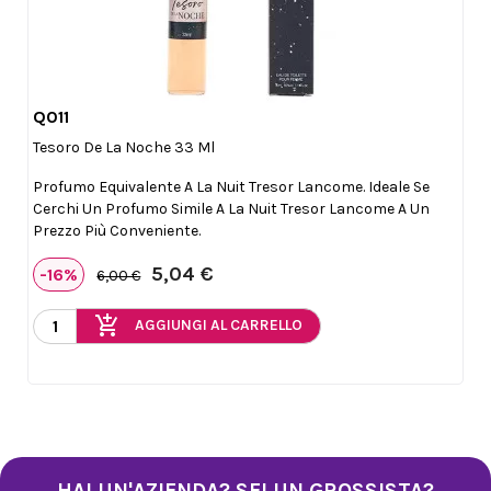
Q011

Anteprima
Tesoro De La Noche 33 Ml
Profumo Equivalente A La Nuit Tresor Lancome. Ideale Se
Cerchi Un Profumo Simile A La Nuit Tresor Lancome A Un
Prezzo Più Conveniente.
5,04 €
-16%
6,00 €
add_shopping_cart
AGGIUNGI AL CARRELLO
HAI UN'AZIENDA? SEI UN GROSSISTA?