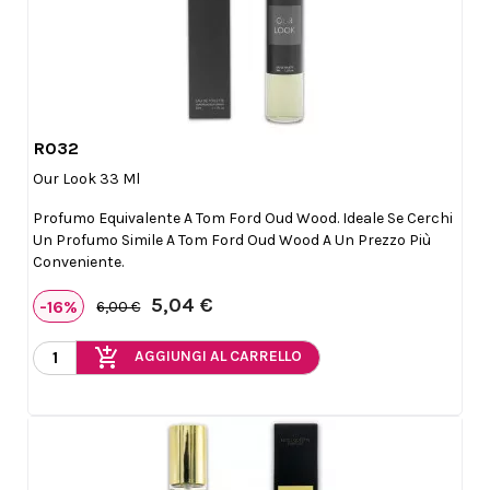
R032

Anteprima
Our Look 33 Ml
Profumo Equivalente A Tom Ford Oud Wood. Ideale Se Cerchi
Un Profumo Simile A Tom Ford Oud Wood A Un Prezzo Più
Conveniente.
5,04 €
-16%
6,00 €
add_shopping_cart
AGGIUNGI AL CARRELLO