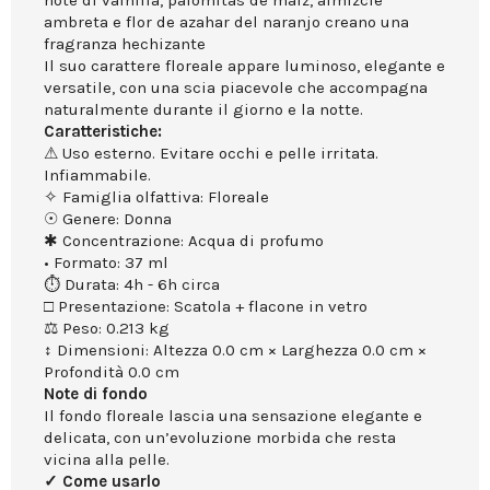
note di vainilla, palomitas de maíz, almizcle
ambreta e flor de azahar del naranjo creano una
fragranza hechizante
Il suo carattere floreale appare luminoso, elegante e
versatile, con una scia piacevole che accompagna
naturalmente durante il giorno e la notte.
Caratteristiche:
⚠ Uso esterno. Evitare occhi e pelle irritata.
Infiammabile.
✧ Famiglia olfattiva: Floreale
☉ Genere: Donna
✱ Concentrazione: Acqua di profumo
• Formato: 37 ml
⏱ Durata: 4h - 6h circa
□ Presentazione: Scatola + flacone in vetro
⚖ Peso: 0.213 kg
↕ Dimensioni: Altezza 0.0 cm × Larghezza 0.0 cm ×
Profondità 0.0 cm
Note di fondo
Il fondo floreale lascia una sensazione elegante e
delicata, con un’evoluzione morbida che resta
vicina alla pelle.
✓ Come usarlo