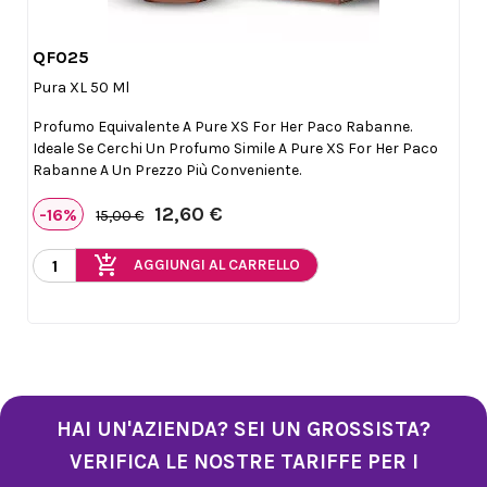
QF025

Anteprima
Pura XL 50 Ml
Profumo Equivalente A Pure XS For Her Paco Rabanne.
Ideale Se Cerchi Un Profumo Simile A Pure XS For Her Paco
Rabanne A Un Prezzo Più Conveniente.
12,60 €
-16%
15,00 €
add_shopping_cart
AGGIUNGI AL CARRELLO
HAI UN'AZIENDA? SEI UN GROSSISTA?
VERIFICA LE NOSTRE TARIFFE PER I