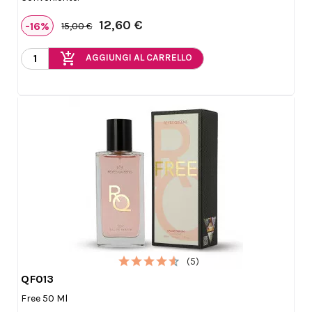
12,60 €
-16%
15,00 €
add_shopping_cart
AGGIUNGI AL CARRELLO
(5)
QF013

Anteprima
Free 50 Ml