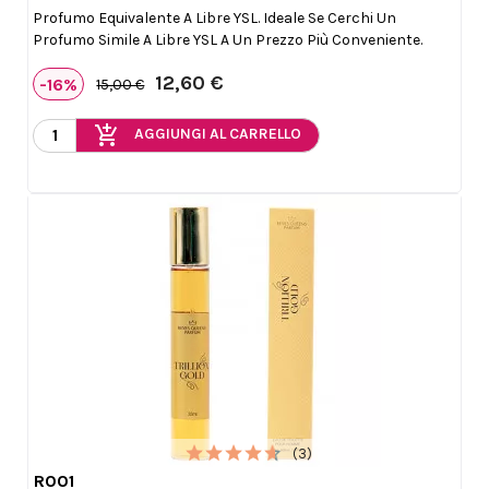
Profumo Equivalente A Libre YSL. Ideale Se Cerchi Un
Profumo Simile A Libre YSL A Un Prezzo Più Conveniente.
12,60 €
-16%
15,00 €
add_shopping_cart
AGGIUNGI AL CARRELLO
(3)
R001