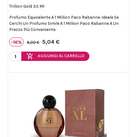

Anteprima
Trillion Gold 33 Ml
Profumo Equivalente A 1 Million Paco Rabanne. Ideale Se
Cerchi Un Profumo Simile A 1 Million Paco Rabanne A Un
Prezzo Più Conveniente.
5,04 €
-16%
6,00 €
add_shopping_cart
AGGIUNGI AL CARRELLO