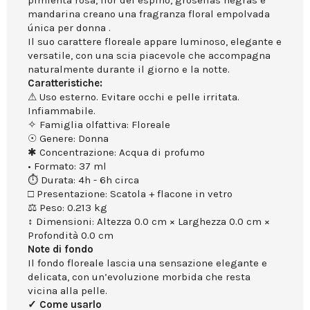
pimienta rosa, flor del espino, grosellas negras e
mandarina creano una fragranza floral empolvada
única per donna .
Il suo carattere floreale appare luminoso, elegante e
versatile, con una scia piacevole che accompagna
naturalmente durante il giorno e la notte.
Caratteristiche:
⚠ Uso esterno. Evitare occhi e pelle irritata.
Infiammabile.
✧ Famiglia olfattiva: Floreale
☉ Genere: Donna
✱ Concentrazione: Acqua di profumo
• Formato: 37 ml
⏱ Durata: 4h - 6h circa
□ Presentazione: Scatola + flacone in vetro
⚖ Peso: 0.213 kg
↕ Dimensioni: Altezza 0.0 cm × Larghezza 0.0 cm ×
Profondità 0.0 cm
Note di fondo
Il fondo floreale lascia una sensazione elegante e
delicata, con un’evoluzione morbida che resta
vicina alla pelle.
✓ Come usarlo