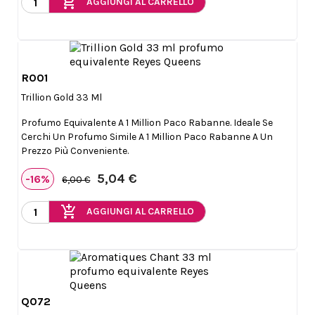
add_shopping_cart
AGGIUNGI AL CARRELLO
R001

Anteprima
Trillion Gold 33 Ml
Profumo Equivalente A 1 Million Paco Rabanne. Ideale Se
Cerchi Un Profumo Simile A 1 Million Paco Rabanne A Un
Prezzo Più Conveniente.
5,04 €
-16%
6,00 €
add_shopping_cart
AGGIUNGI AL CARRELLO
Q072

Anteprima