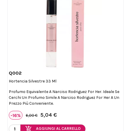
Q002

Anteprima
Hortencia Silvestre 33 Ml
Profumo Equivalente A Narciso Rodriguez For Her. Ideale Se
Cerchi Un Profumo Simile A Narciso Rodriguez For Her A Un
Prezzo Più Conveniente.
5,04 €
-16%
6,00 €
add_shopping_cart
AGGIUNGI AL CARRELLO