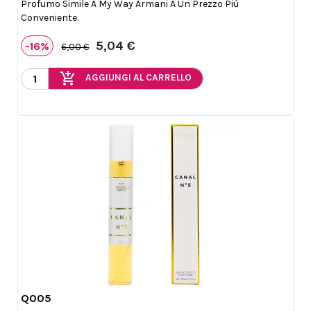
Profumo Simile A My Way Armani A Un Prezzo Più
Conveniente.
5,04 €
-16%
6,00 €
add_shopping_cart
AGGIUNGI AL CARRELLO
Q005

Anteprima