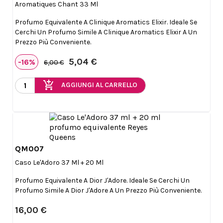
Aromatiques Chant 33 Ml
Profumo Equivalente A Clinique Aromatics Elixir. Ideale Se
Cerchi Un Profumo Simile A Clinique Aromatics Elixir A Un
Prezzo Più Conveniente.
5,04 €
-16%
6,00 €
add_shopping_cart
AGGIUNGI AL CARRELLO
QM007

Anteprima
Caso Le'Adoro 37 Ml + 20 Ml
Profumo Equivalente A Dior J'Adore. Ideale Se Cerchi Un
Profumo Simile A Dior J'Adore A Un Prezzo Più Conveniente.
16,00 €