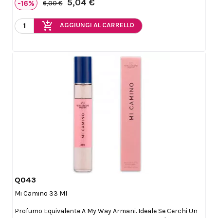
5,04 €
-16%
6,00 €
add_shopping_cart
AGGIUNGI AL CARRELLO
Q043

Anteprima
Mi Camino 33 Ml
Profumo Equivalente A My Way Armani. Ideale Se Cerchi Un