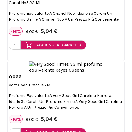
Canal Nº5 33 Ml
Profumo Equivalente A Chanel Nº5. Ideale Se Cerchi Un
Profumo Simile A Chanel Nº5 A Un Prezzo Più Conveniente.
5,04 €
-16%
6,00 €
add_shopping_cart
AGGIUNGI AL CARRELLO
Q066

Anteprima
Very Good Times 33 Ml
Profumo Equivalente A Very Good Girl Carolina Herrera.
Ideale Se Cerchi Un Profumo Simile A Very Good Girl Carolina
Herrera A Un Prezzo Più Conveniente.
5,04 €
-16%
6,00 €