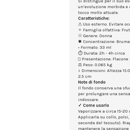
Si distingue per il suo e
un’evoluzione morbida e
tocco molto attuale.
Caratteristiche:
⚠ Uso esterno. Evitare occ
✧ Famiglia olfattiva: Fru
☉ Genere: Donna
✱ Concentrazione: Bruma
• Formato: 33 ml
⏱ Durata: 2h - 4h circa
□ Presentazione: Flacone 
⚖ Peso: 0.065 kg
↕ Dimensioni: Altezza 15.
2.5 cm
Note di fondo
Il fondo conserva una sf
per prolungare una sensa
indossare.
✓ Come usarlo
Vaporizzare a circa 15-20 
Applicarla su collo, polsi,
seconda del tessuto). Ria
mantenere la sensazione 