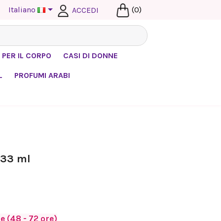

Italiano
(0)
ACCEDI
 PER IL CORPO
CASI DI DONNE
L
PROFUMI ARABI
 33 ml
 (48 - 72 ore)