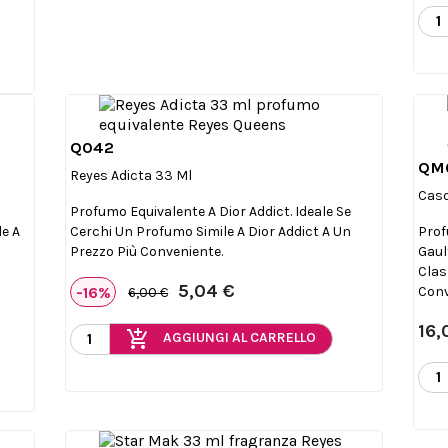
Q042

Anteprima
QM
Reyes Adicta 33 Ml
Caso
Profumo Equivalente A Dior Addict. Ideale Se
le A
Cerchi Un Profumo Simile A Dior Addict A Un
Prof
ù
Prezzo Più Conveniente.
Gaul
Clas
5,04 €
-16%
Conv
6,00 €
16,
add_shopping_cart
AGGIUNGI AL CARRELLO