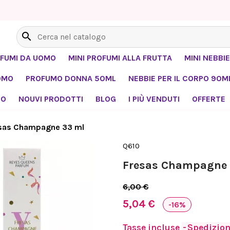
search
OFUMI DA UOMO
MINI PROFUMI ALLA FRUTTA
MINI NEBBIE
OMO
PROFUMO DONNA 50ML
NEBBIE PER IL CORPO 90M
MO
NOUVI PRODOTTI
BLOG
I PIÙ VENDUTI
OFFERTE
sas Champagne 33 ml
Q610
Fresas Champagne
6,00 €
5,04 €
-16%
Tasse incluse
Spedizione