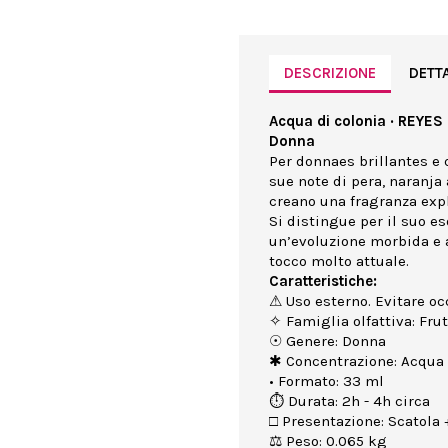
DESCRIZIONE
DETT
Acqua di colonia · REYE
Donna
Per donnaes brillantes e q
sue note di pera, naranja
creano una fragranza exp
Si distingue per il suo e
un’evoluzione morbida e
tocco molto attuale.
Caratteristiche:
⚠ Uso esterno. Evitare occ
✧ Famiglia olfattiva: Fru
☉ Genere: Donna
✱ Concentrazione: Acqua 
• Formato: 33 ml
⏱ Durata: 2h - 4h circa
□ Presentazione: Scatola +
⚖ Peso: 0.065 kg