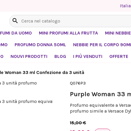
Itali
search
OFUMI DA UOMO
MINI PROFUMI ALLA FRUTTA
MINI NEBBIE
OMO
PROFUMO DONNA 50ML
NEBBIE PER IL CORPO 90M
MO
NOUVI PRODOTTI
BLOG
I PIÙ VENDUTI
OFFERTE
le Woman 33 ml Confezione da 3 unità
Q076P3
Purple Woman 33 ml
Profumo equivalente a Versac
profumo simile a Versace Dyl
15,00 €