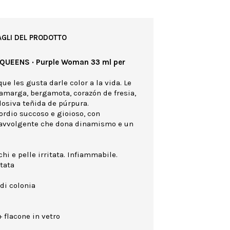
AGLI DEL PRODOTTO
S QUEENS · Purple Woman 33 ml per
ue les gusta darle color a la vida. Le
 amarga, bergamota, corazón de fresia,
losiva teñida de púrpura.
sordio succoso e gioioso, con
 avvolgente che dona dinamismo e un
hi e pelle irritata. Infiammabile.
ttata
di colonia
 flacone in vetro