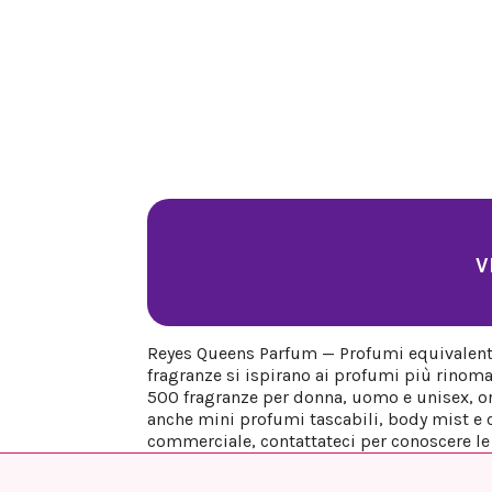
V
Reyes Queens Parfum — Profumi equivalenti 
fragranze si ispirano ai profumi più rinoma
500 fragranze per donna, uomo e unisex, org
anche mini profumi tascabili, body mist e co
commerciale, contattateci per conoscere le n