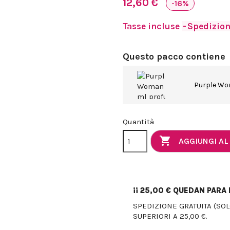
12,60 €
-16%
Tasse incluse
Spedizione
Questo pacco contiene
Purple Wo
Quantità

AGGIUNGI AL
¡¡
25,00 €
QUEDAN PARA E
SPEDIZIONE GRATUITA (SO
SUPERIORI A 25,00 €.