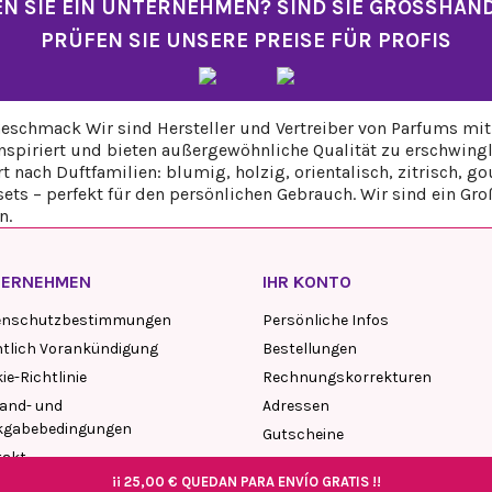
N SIE EIN UNTERNEHMEN? SIND SIE GROSSHÄN
PRÜFEN SIE UNSERE PREISE FÜR PROFIS
eschmack Wir sind Hersteller und Vertreiber von Parfums mit 
piriert und bieten außergewöhnliche Qualität zu erschwingli
rt nach Duftfamilien: blumig, holzig, orientalisch, zitrisch
ts – perfekt für den persönlichen Gebrauch. Wir sind ein Gr
n.
TERNEHMEN
IHR KONTO
enschutzbestimmungen
Persönliche Infos
tlich Vorankündigung
Bestellungen
ie-Richtlinie
Rechnungskorrekturen
and- und
Adressen
kgabebedingungen
Gutscheine
takt
My blog comments
¡¡
25,00 €
QUEDAN PARA ENVÍO GRATIS !!
¡¡
25,00 €
QUEDAN PARA ENVÍO GRATIS !!
¡¡
¡¡
¡¡
25,00 €
25,00 €
25,00 €
QUEDAN PARA ENVÍO GRATIS !!
QUEDAN PARA ENVÍO GRATIS !!
QUEDAN PARA ENVÍO GRATIS !!