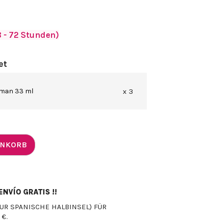
 - 72 Stunden)
et
man 33 ml
x 3
ENKORB
NVÍO GRATIS !!
UR SPANISCHE HALBINSEL) FÜR
 €.