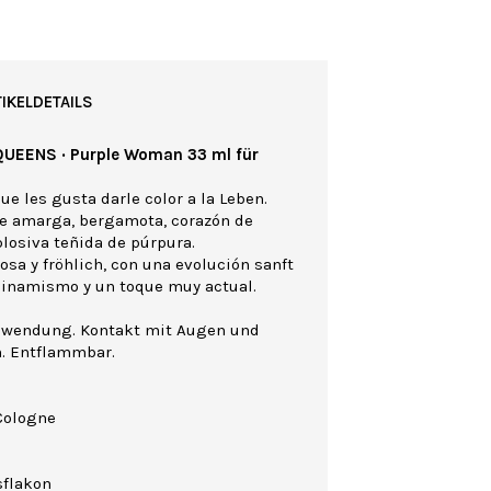
IKELDETAILS
QUEENS · Purple Woman 33 ml für
ue les gusta darle color a la Leben.
e amarga, bergamota, corazón de
plosiva teñida de púrpura.
osa y fröhlich, con una evolución sanft
dinamismo y un toque muy actual.
nwendung. Kontakt mit Augen und
n. Entflammbar.
Cologne
sflakon