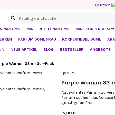
Deutsch
search
ENPARFUMS
MINI-FRUCHTPARFUMS
MINI-KÖRPERSPRAY
HERREN
PARFÜM 50ML FRAU
KÖRPERNEBEL 90ML
ARA
NN
NEUE ARTIKEL
BLOG
BESTSELLER
ANGEBOTE
urple Woman 33 ml 3er-Pack
Q076P3
Purple Woman 33 m
Äquivalentes Parfüm zu Versa
Parfüm suchen, das Versace 
günstigeren Preis.
15,00 €