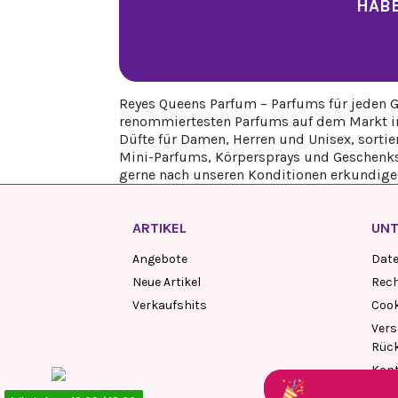
HABE
Reyes Queens Parfum – Parfums für jeden G
renommiertesten Parfums auf dem Markt ins
Düfte für Damen, Herren und Unisex, sortie
Mini-Parfums, Körpersprays und Geschenkse
gerne nach unseren Konditionen erkundige
ARTIKEL
UN
Angebote
Dat
Neue Artikel
Rech
Verkaufshits
Cook
Vers
Rüc
Kon