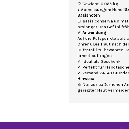
⚖ Gewicht: 0.065 kg
↕ Abmessungen: Höhe 15.0
Basisnoten
El Basis conserva un mati
prolongar una Gefühl fröh
✓ Anwendung
Auf die Pulspunkte auftr
Ohren). Die Haut nach de
Duftprofil zu bewahren. J
erneut auftragen.
✓ Ideal als Geschenk.
✓ Perfekt für Handtasche
✓ Versand 24–48 Stunden
Hinweis:
⚠ Nur zur äußerlichen A
gereizter Haut vermeide