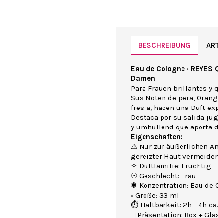
BESCHREIBUNG
ART
Eau de Cologne · REYES 
Damen
Para Frauen brillantes y q
Sus Noten de pera, Orang
fresia, hacen una Duft ex
Destaca por su salida jug
y umhüllend que aporta 
Eigenschaften:
⚠ Nur zur äußerlichen A
gereizter Haut vermeide
✧ Duftfamilie: Fruchtig
☉ Geschlecht: Frau
✱ Konzentration: Eau de 
• Größe: 33 ml
⏱ Haltbarkeit: 2h - 4h ca.
□ Präsentation: Box + Gla