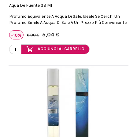
Aqua De Fuente 33 Ml
Profumo Equivalente A Acqua Di Sale. Ideale Se Cerchi Un
Profumo Simile A Acqua Di Sale A Un Prezzo Più Conveniente.
5,04 €
-16%
6,00 €
add_shopping_cart
AGGIUNGI AL CARRELLO