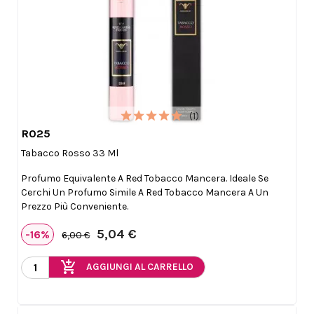
(1)
R025

Anteprima
Tabacco Rosso 33 Ml
Profumo Equivalente A Red Tobacco Mancera. Ideale Se
Cerchi Un Profumo Simile A Red Tobacco Mancera A Un
Prezzo Più Conveniente.
5,04 €
-16%
6,00 €
add_shopping_cart
AGGIUNGI AL CARRELLO