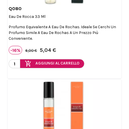
Q080

Anteprima
Eau De Rocca 33 Ml
Profumo Equivalente A Eau De Rochas. Ideale Se Cerchi Un
Profumo Simile A Eau De Rochas A Un Prezzo Più
Conveniente.
5,04 €
-16%
6,00 €
add_shopping_cart
AGGIUNGI AL CARRELLO