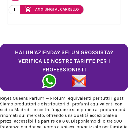
add_shopping_cart
AGGIUNGI AL CARRELLO
HAI UN'AZIENDA? SEI UN GROSSISTA?
VERIFICA LE NOSTRE TARIFFE PER I
PROFESSIONISTI
Reyes Queens Parfum — Profumi equivalenti per tutti i gusti
Siamo produttori e distributori di profumi equivalenti con
sede a Madrid. Le nostre fragranze si ispirano ai profumi più
rinomati sul mercato, offrendo una qualità eccezionale a
prezzi accessibili a partire da 6 €. Disponiamo di oltre 500
fragranze per donna, uomo e unisex, organizzate per famiglia