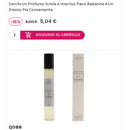
Cerchi Un Profumo Simile A Invictus Paco Rabanne A Un
Prezzo Più Conveniente.
5,04 €
-16%
6,00 €
add_shopping_cart
AGGIUNGI AL CARRELLO
Q088

Anteprima