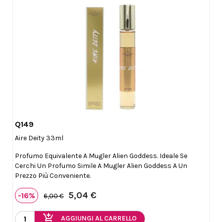
Q149

Anteprima
Aire Deity 33ml
Profumo Equivalente A Mugler Alien Goddess. Ideale Se
Cerchi Un Profumo Simile A Mugler Alien Goddess A Un
Prezzo Più Conveniente.
5,04 €
-16%
6,00 €
add_shopping_cart
AGGIUNGI AL CARRELLO