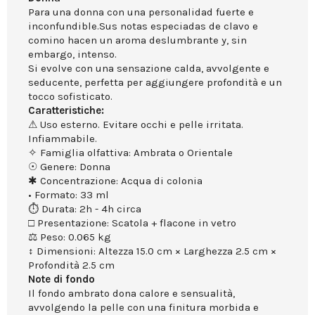
Para una donna con una personalidad fuerte e
inconfundible.Sus notas especiadas de clavo e
comino hacen un aroma deslumbrante y, sin
embargo, intenso.
Si evolve con una sensazione calda, avvolgente e
seducente, perfetta per aggiungere profondità e un
tocco sofisticato.
Caratteristiche:
⚠ Uso esterno. Evitare occhi e pelle irritata.
Infiammabile.
✧ Famiglia olfattiva: Ambrata o Orientale
☉ Genere: Donna
✱ Concentrazione: Acqua di colonia
• Formato: 33 ml
⏱ Durata: 2h - 4h circa
□ Presentazione: Scatola + flacone in vetro
⚖ Peso: 0.065 kg
↕ Dimensioni: Altezza 15.0 cm × Larghezza 2.5 cm ×
Profondità 2.5 cm
Note di fondo
Il fondo ambrato dona calore e sensualità,
avvolgendo la pelle con una finitura morbida e