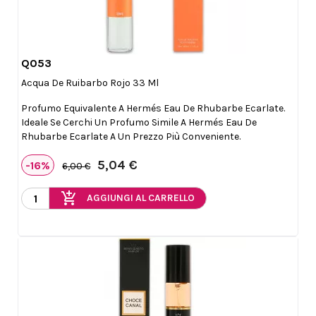
Q053

Anteprima
Acqua De Ruibarbo Rojo 33 Ml
Profumo Equivalente A Hermés Eau De Rhubarbe Ecarlate.
Ideale Se Cerchi Un Profumo Simile A Hermés Eau De
Rhubarbe Ecarlate A Un Prezzo Più Conveniente.
5,04 €
-16%
6,00 €
add_shopping_cart
AGGIUNGI AL CARRELLO