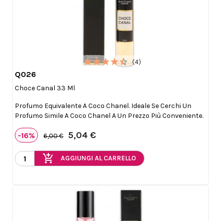
(4)
Q026

Anteprima
Choce Canal 33 Ml
Profumo Equivalente A Coco Chanel. Ideale Se Cerchi Un
Profumo Simile A Coco Chanel A Un Prezzo Più Conveniente.
5,04 €
-16%
6,00 €
add_shopping_cart
AGGIUNGI AL CARRELLO