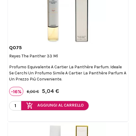
Q075

Anteprima
Reyes The Panther 33 Ml
Profumo Equivalente A Cartier La Panthère Parfum. Ideale
Se Cerchi Un Profumo Simile A Cartier La Panthère Parfum A
Un Prezzo Più Conveniente.
5,04 €
-16%
6,00 €
add_shopping_cart
AGGIUNGI AL CARRELLO