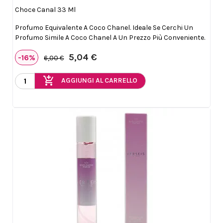

Choce Canal 33 Ml
Profumo Equivalente A Coco Chanel. Ideale Se Cerchi Un
Profumo Simile A Coco Chanel A Un Prezzo Più Conveniente.
5,04 €
-16%
6,00 €
add_shopping_cart
AGGIUNGI AL CARRELLO