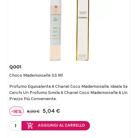
Q001

Anteprima
Choco Mademoiselle 33 Ml
Profumo Equivalente A Chanel Coco Mademoiselle. Ideale Se
Cerchi Un Profumo Simile A Chanel Coco Mademoiselle A Un
Prezzo Più Conveniente.
5,04 €
-16%
6,00 €
add_shopping_cart
AGGIUNGI AL CARRELLO