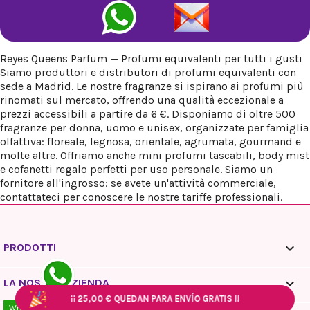
Reyes Queens Parfum — Profumi equivalenti per tutti i gusti
Siamo produttori e distributori di profumi equivalenti con
sede a Madrid. Le nostre fragranze si ispirano ai profumi più
rinomati sul mercato, offrendo una qualità eccezionale a
prezzi accessibili a partire da 6 €. Disponiamo di oltre 500
fragranze per donna, uomo e unisex, organizzate per famiglia
olfattiva: floreale, legnosa, orientale, agrumata, gourmand e
molte altre. Offriamo anche mini profumi tascabili, body mist
e cofanetti regalo perfetti per uso personale. Siamo un
fornitore all'ingrosso: se avete un'attività commerciale,
contattateci per conoscere le nostre tariffe professionali.

PRODOTTI

LA NOSTRA AZIENDA
¡¡
¡¡
25,00 €
25,00 €
QUEDAN PARA ENVÍO GRATIS !!
QUEDAN PARA ENVÍO GRATIS !!
¡¡
¡¡
25,00 €
25,00 €
QUEDAN PARA ENVÍO GRATIS !!
QUEDAN PARA ENVÍO GRATIS !!
WhatsApp - 10:00 / 18:00