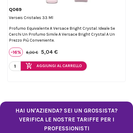
Q069

Anteprima
Verseis Cristales 33 Ml
Profumo Equivalente A Versace Bright Crystal. Ideale Se
Cerchi Un Profumo Simile A Versace Bright Crystal A Un
Prezzo Più Conveniente.
5,04 €
-16%
6,00 €
add_shopping_cart
AGGIUNGI AL CARRELLO
HAI UN'AZIENDA? SEI UN GROSSISTA?
VERIFICA LE NOSTRE TARIFFE PER I
PROFESSIONISTI