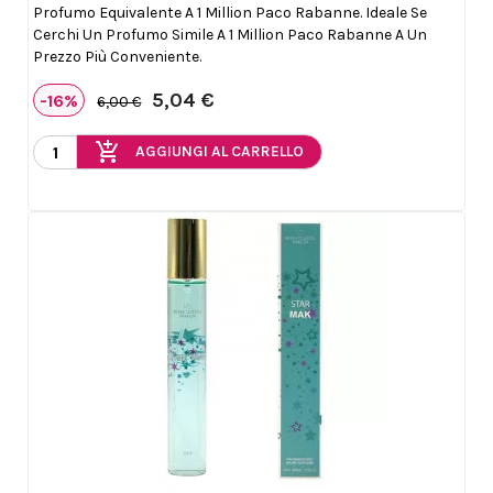
Profumo Equivalente A 1 Million Paco Rabanne. Ideale Se
Cerchi Un Profumo Simile A 1 Million Paco Rabanne A Un
Prezzo Più Conveniente.
5,04 €
-16%
6,00 €
add_shopping_cart
AGGIUNGI AL CARRELLO