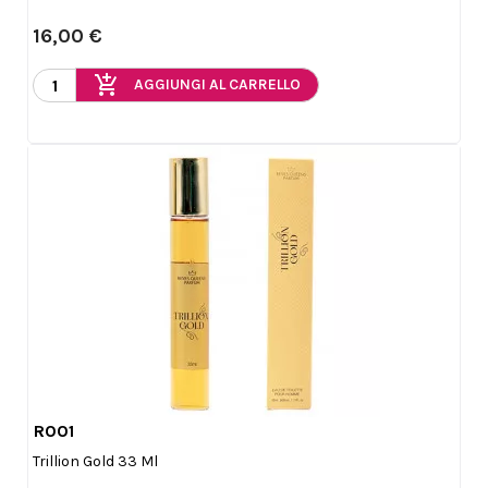
16,00 €
add_shopping_cart
AGGIUNGI AL CARRELLO
R001

Anteprima
Trillion Gold 33 Ml