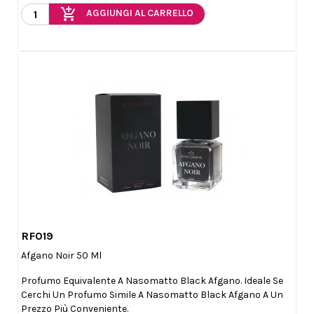
add_shopping_cart
AGGIUNGI AL CARRELLO
RF019

Anteprima
Afgano Noir 50 Ml
Profumo Equivalente A Nasomatto Black Afgano. Ideale Se
Cerchi Un Profumo Simile A Nasomatto Black Afgano A Un
Prezzo Più Conveniente.