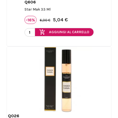
Q606

Anteprima
Star Mak 33 Ml
5,04 €
-16%
6,00 €
add_shopping_cart
AGGIUNGI AL CARRELLO
Q026
Anteprima