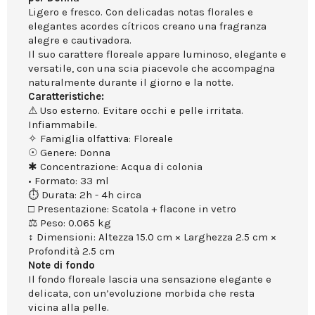
Ligero e fresco. Con delicadas notas florales e
elegantes acordes cítricos creano una fragranza
alegre e cautivadora.
Il suo carattere floreale appare luminoso, elegante e
versatile, con una scia piacevole che accompagna
naturalmente durante il giorno e la notte.
Caratteristiche:
⚠ Uso esterno. Evitare occhi e pelle irritata.
Infiammabile.
✧ Famiglia olfattiva: Floreale
☉ Genere: Donna
✱ Concentrazione: Acqua di colonia
• Formato: 33 ml
⏱ Durata: 2h - 4h circa
□ Presentazione: Scatola + flacone in vetro
⚖ Peso: 0.065 kg
↕ Dimensioni: Altezza 15.0 cm × Larghezza 2.5 cm ×
Profondità 2.5 cm
Note di fondo
Il fondo floreale lascia una sensazione elegante e
delicata, con un’evoluzione morbida che resta
vicina alla pelle.