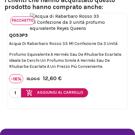
I clienti che hanno acquistato questo
prodotto hanno comprato anche:
PACCHETTO
Q053P3

Anteprima
Acqua Di Rabarbaro Rosso 33 Ml Confezione Da 3 Unità
Profumo Equivalente A Hermés Eau De Rhubarbe Ecarlate.
Ideale Se Cerchi Un Profumo Simile A Hermés Eau De
Rhubarbe Ecarlate A Un Prezzo Più Conveniente.
12,60 €
-16%
15,00 €
add_shopping_cart
AGGIUNGI AL CARRELLO