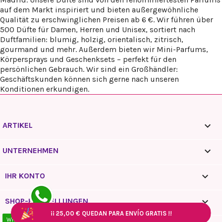
auf dem Markt inspiriert und bieten außergewöhnliche
Qualität zu erschwinglichen Preisen ab 6 €. Wir führen über
500 Düfte für Damen, Herren und Unisex, sortiert nach
Duftfamilien: blumig, holzig, orientalisch, zitrisch,
gourmand und mehr. Außerdem bieten wir Mini-Parfums,
Körpersprays und Geschenksets – perfekt für den
persönlichen Gebrauch. Wir sind ein Großhändler:
Geschäftskunden können sich gerne nach unseren
Konditionen erkundigen.

ARTIKEL

UNTERNEHMEN

IHR KONTO
keyboard_arrow_down
SHOP-EINSTELLUNGEN
¡¡
25,00 €
QUEDAN PARA ENVÍO GRATIS !!
¡¡
25,00 €
QUEDAN PARA ENVÍO GRATIS !!
¡¡
¡¡
¡¡
25,00 €
25,00 €
25,00 €
QUEDAN PARA ENVÍO GRATIS !!
QUEDAN PARA ENVÍO GRATIS !!
QUEDAN PARA ENVÍO GRATIS !!
WhatsApp - 10:00 / 18:00
© 2026 Reyes Queens Parfum