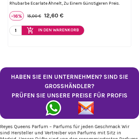
Rhubarbe Ecarlate Ähnelt, Zu Einem Günstigeren Preis.
12,60 €
-16%
15,00 €
add_shopping_cart
IN DEN WARENKORB
HABEN SIE EIN UNTERNEHMEN? SIND SIE
GROSSHÄNDLER?
PRÜFEN SIE UNSERE PREISE FÜR PROFIS
Reyes Queens Parfum – Parfums für jeden Geschmack Wir
sind Hersteller und Vertreiber von Parfums mit Sitz in
Madrid. Unsere Düfte sind von den renommiertesten Parfums