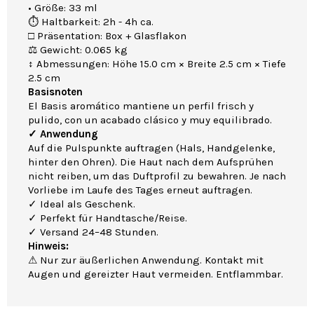
• Größe: 33 ml
⏱ Haltbarkeit: 2h - 4h ca.
□ Präsentation: Box + Glasflakon
⚖ Gewicht: 0.065 kg
↕ Abmessungen: Höhe 15.0 cm × Breite 2.5 cm × Tiefe
2.5 cm
Basisnoten
El Basis aromático mantiene un perfil frisch y
pulido, con un acabado clásico y muy equilibrado.
✓ Anwendung
Auf die Pulspunkte auftragen (Hals, Handgelenke,
hinter den Ohren). Die Haut nach dem Aufsprühen
nicht reiben, um das Duftprofil zu bewahren. Je nach
Vorliebe im Laufe des Tages erneut auftragen.
✓ Ideal als Geschenk.
✓ Perfekt für Handtasche/Reise.
✓ Versand 24–48 Stunden.
Hinweis:
⚠ Nur zur äußerlichen Anwendung. Kontakt mit
Augen und gereizter Haut vermeiden. Entflammbar.