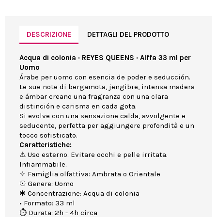
DESCRIZIONE
DETTAGLI DEL PRODOTTO
Acqua di colonia · REYES QUEENS · Alffa 33 ml per
Uomo
Árabe per uomo con esencia de poder e seducción.
Le sue note di bergamota, jengibre, intensa madera
e ámbar creano una fragranza con una clara
distinción e carisma en cada gota.
Si evolve con una sensazione calda, avvolgente e
seducente, perfetta per aggiungere profondità e un
tocco sofisticato.
Caratteristiche:
⚠ Uso esterno. Evitare occhi e pelle irritata.
Infiammabile.
✧ Famiglia olfattiva: Ambrata o Orientale
☉ Genere: Uomo
✱ Concentrazione: Acqua di colonia
• Formato: 33 ml
⏱ Durata: 2h - 4h circa