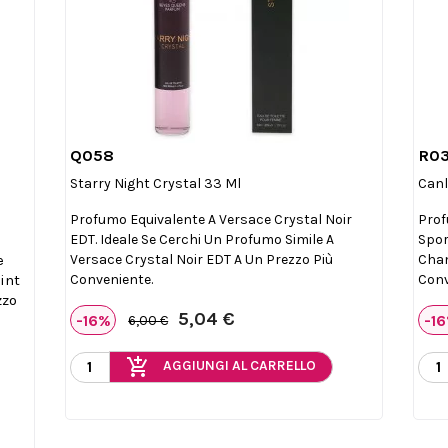
Q058
R0

Anteprima
Starry Night Crystal 33 Ml
Canl
Profumo Equivalente A Versace Crystal Noir
Prof
EDT. Ideale Se Cerchi Un Profumo Simile A
Spor
e
Versace Crystal Noir EDT A Un Prezzo Più
Chan
int
Conveniente.
Conv
zzo
5,04 €
-16%
-1
6,00 €
add_shopping_cart
AGGIUNGI AL CARRELLO