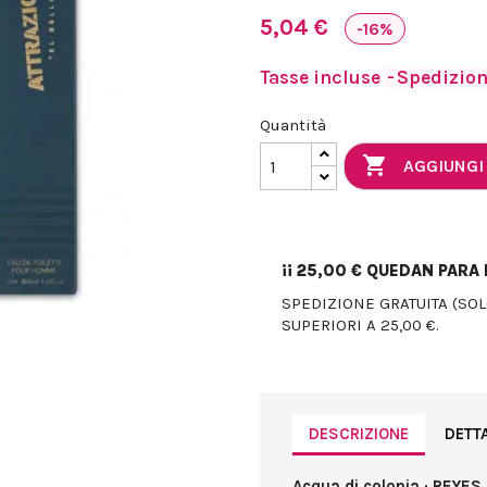
5,04 €
-16%
Tasse incluse
Spedizione
Quantità

AGGIUNGI
¡¡
25,00 €
QUEDAN PARA E
SPEDIZIONE GRATUITA (SO
SUPERIORI A 25,00 €.
DESCRIZIONE
DETT
Acqua di colonia · REYES 