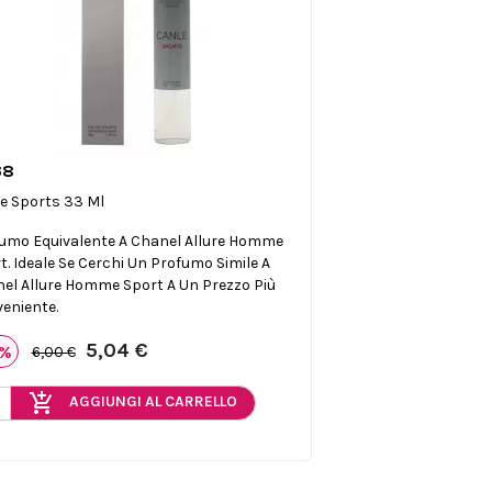
38

Anteprima
e Sports 33 Ml
umo Equivalente A Chanel Allure Homme
t. Ideale Se Cerchi Un Profumo Simile A
el Allure Homme Sport A Un Prezzo Più
eniente.
5,04 €
6%
6,00 €
add_shopping_cart
AGGIUNGI AL CARRELLO