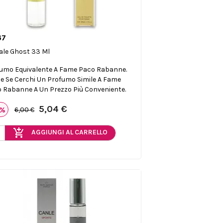
67

Anteprima
le Ghost 33 Ml
umo Equivalente A Fame Paco Rabanne.
le Se Cerchi Un Profumo Simile A Fame
 Rabanne A Un Prezzo Più Conveniente.
5,04 €
6%
6,00 €
add_shopping_cart
AGGIUNGI AL CARRELLO