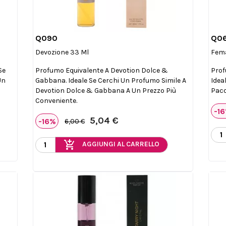
Q090
Q0

Anteprima
Devozione 33 Ml
Fema
Se
Profumo Equivalente A Devotion Dolce &
Prof
Un
Gabbana. Ideale Se Cerchi Un Profumo Simile A
Idea
Devotion Dolce & Gabbana A Un Prezzo Più
Paco
Conveniente.
-1
5,04 €
-16%
6,00 €
add_shopping_cart
AGGIUNGI AL CARRELLO