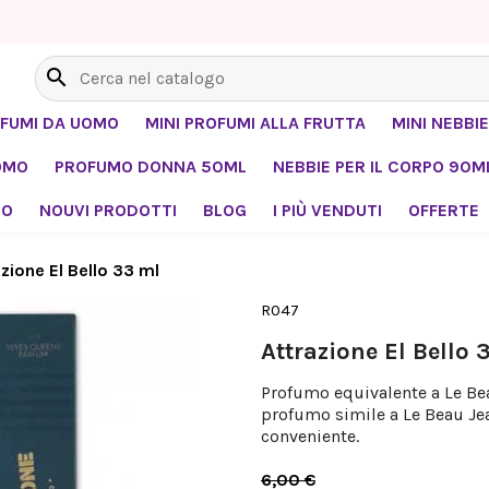
search
OFUMI DA UOMO
MINI PROFUMI ALLA FRUTTA
MINI NEBBIE
OMO
PROFUMO DONNA 50ML
NEBBIE PER IL CORPO 90M
MO
NOUVI PRODOTTI
BLOG
I PIÙ VENDUTI
OFFERTE
zione El Bello 33 ml
R047
Attrazione El Bello 
Profumo equivalente a Le Bea
profumo simile a Le Beau Jea
conveniente.
6,00 €