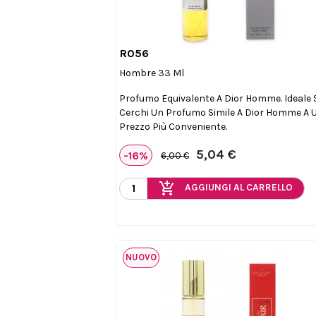
R056

Anteprima
Hombre 33 Ml
Profumo Equivalente A Dior Homme. Ideale 
Cerchi Un Profumo Simile A Dior Homme A 
Prezzo Più Conveniente.
5,04 €
-16%
6,00 €
add_shopping_cart
AGGIUNGI AL CARRELLO
NUOVO