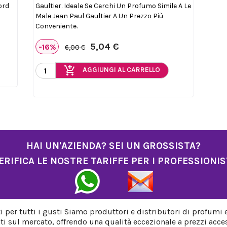
ord
Gaultier. Ideale Se Cerchi Un Profumo Simile A Le
Male Jean Paul Gaultier A Un Prezzo Più
Conveniente.
5,04 €
-16%
6,00 €
add_shopping_cart
AGGIUNGI AL CARRELLO
HAI UN'AZIENDA? SEI UN GROSSISTA?
ERIFICA LE NOSTRE TARIFFE PER I PROFESSIONIS
per tutti i gusti Siamo produttori e distributori di profumi 
ti sul mercato, offrendo una qualità eccezionale a prezzi acces