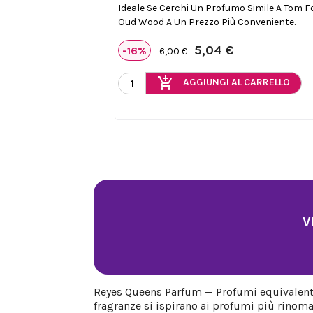
Ideale Se Cerchi Un Profumo Simile A Tom F
Oud Wood A Un Prezzo Più Conveniente.
5,04 €
-16%
6,00 €
add_shopping_cart
AGGIUNGI AL CARRELLO
V
Reyes Queens Parfum — Profumi equivalenti 
fragranze si ispirano ai profumi più rinoma