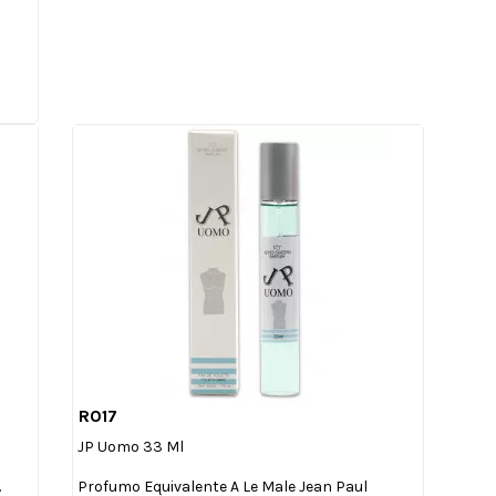
R017

Anteprima
JP Uomo 33 Ml
.
Profumo Equivalente A Le Male Jean Paul