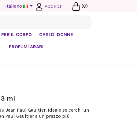

Italiano
(0)
ACCEDI
 PER IL CORPO
CASI DI DONNE
L
PROFUMI ARABI
33 ml
u Jean Paul Gaultier. Ideale se cerchi un
n Paul Gaultier a un prezzo più