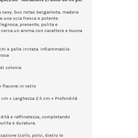
a sexy. Sus notas bergamota, madera
e una scia fresca e potente.
legnosa, presente, pulita e
hi cerca un aroma con carattere e buona
hi e pelle irritata. Infiammabile.
gnosa
di colonia
 flacone in vetro
0 cm × Larghezza 2.5 cm × Profondità
idità e raffinatezza, completando
ulita e duratura.
azione (collo, polsi, dietro le