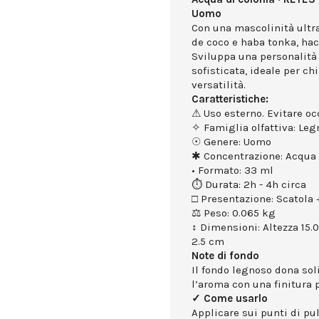
Uomo
Con una mascolinità ultr
de coco e haba tonka, hac
Sviluppa una personalità 
sofisticata, ideale per c
versatilità.
Caratteristiche:
⚠ Uso esterno. Evitare occ
✧ Famiglia olfattiva: Le
☉ Genere: Uomo
✱ Concentrazione: Acqua 
• Formato: 33 ml
⏱ Durata: 2h - 4h circa
□ Presentazione: Scatola +
⚖ Peso: 0.065 kg
↕ Dimensioni: Altezza 15.
2.5 cm
Note di fondo
Il fondo legnoso dona sol
l’aroma con una finitura p
✓ Come usarlo
Applicare sui punti di puls