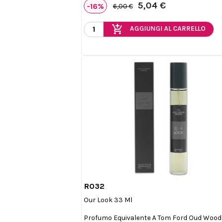
5,04 €
-16%
6,00 €
add_shopping_cart
AGGIUNGI AL CARRELLO
R032

Anteprima
Our Look 33 Ml
Profumo Equivalente A Tom Ford Oud Wood