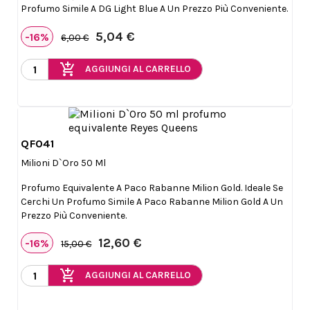
Profumo Simile A DG Light Blue A Un Prezzo Più Conveniente.
5,04 €
-16%
6,00 €
add_shopping_cart
AGGIUNGI AL CARRELLO
QF041

Anteprima
Milioni D`Oro 50 Ml
Profumo Equivalente A Paco Rabanne Milion Gold. Ideale Se
Cerchi Un Profumo Simile A Paco Rabanne Milion Gold A Un
Prezzo Più Conveniente.
12,60 €
-16%
15,00 €
add_shopping_cart
AGGIUNGI AL CARRELLO