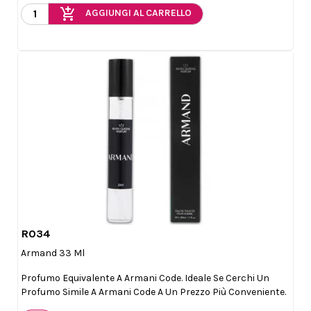
add_shopping_cart
AGGIUNGI AL CARRELLO
R034

Anteprima
Armand 33 Ml
Profumo Equivalente A Armani Code. Ideale Se Cerchi Un
Profumo Simile A Armani Code A Un Prezzo Più Conveniente.