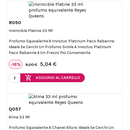
R050

Anteprima
Invincible Platine 33 Ml
Profumo Equivalente A Invistus Platinum Paco Rabanne.
Ideale Se Cerchi Un Profumo Simile A Invistus Platinum
Paco Rabanne A Un Prezzo Più Conveniente.
5,04 €
-16%
6,00 €
add_shopping_cart
AGGIUNGI AL CARRELLO
Q057

Anteprima
Alma 33 Ml
Profumo Equivalente A Chanel Allure. Ideale Se Cerchi Un