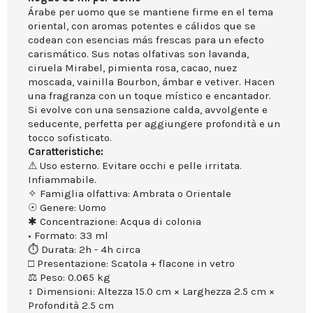
Árabe per uomo que se mantiene firme en el tema
oriental, con aromas potentes e cálidos que se
codean con esencias más frescas para un efecto
carismático. Sus notas olfativas son lavanda,
ciruela Mirabel, pimienta rosa, cacao, nuez
moscada, vainilla Bourbon, ámbar e vetiver. Hacen
una fragranza con un toque místico e encantador.
Si evolve con una sensazione calda, avvolgente e
seducente, perfetta per aggiungere profondità e un
tocco sofisticato.
Caratteristiche:
⚠ Uso esterno. Evitare occhi e pelle irritata.
Infiammabile.
✧ Famiglia olfattiva: Ambrata o Orientale
☉ Genere: Uomo
✱ Concentrazione: Acqua di colonia
• Formato: 33 ml
⏱ Durata: 2h - 4h circa
□ Presentazione: Scatola + flacone in vetro
⚖ Peso: 0.065 kg
↕ Dimensioni: Altezza 15.0 cm × Larghezza 2.5 cm ×
Profondità 2.5 cm