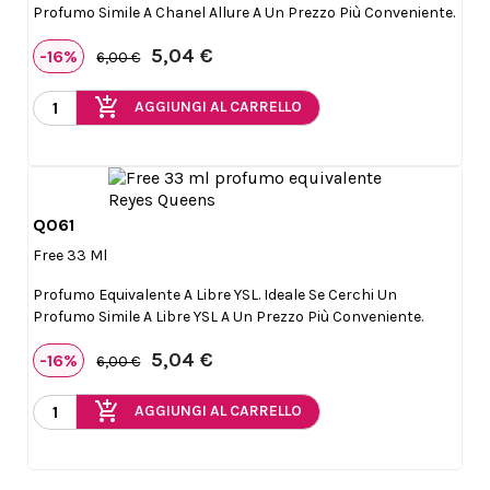
Profumo Simile A Chanel Allure A Un Prezzo Più Conveniente.
5,04 €
-16%
6,00 €
add_shopping_cart
AGGIUNGI AL CARRELLO
Q061

Anteprima
Free 33 Ml
Profumo Equivalente A Libre YSL. Ideale Se Cerchi Un
Profumo Simile A Libre YSL A Un Prezzo Più Conveniente.
5,04 €
-16%
6,00 €
add_shopping_cart
AGGIUNGI AL CARRELLO