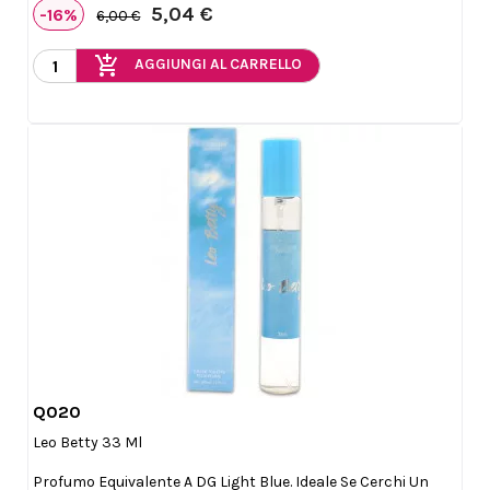
5,04 €
-16%
6,00 €
add_shopping_cart
AGGIUNGI AL CARRELLO
Q020

Anteprima
Leo Betty 33 Ml
Profumo Equivalente A DG Light Blue. Ideale Se Cerchi Un