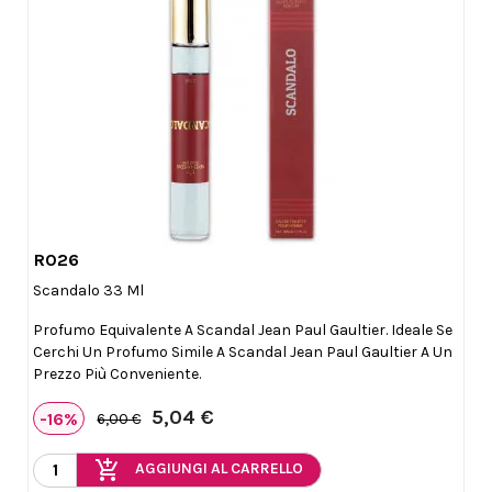
R026

Anteprima
Scandalo 33 Ml
Profumo Equivalente A Scandal Jean Paul Gaultier. Ideale Se
Cerchi Un Profumo Simile A Scandal Jean Paul Gaultier A Un
Prezzo Più Conveniente.
5,04 €
-16%
6,00 €
add_shopping_cart
AGGIUNGI AL CARRELLO