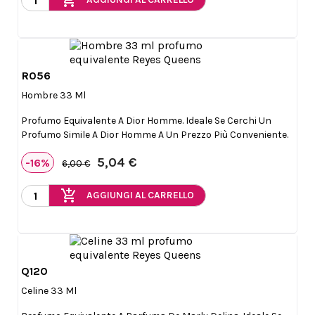
add_shopping_cart
R056

Anteprima
Hombre 33 Ml
Profumo Equivalente A Dior Homme. Ideale Se Cerchi Un
Profumo Simile A Dior Homme A Un Prezzo Più Conveniente.
5,04 €
-16%
6,00 €
add_shopping_cart
AGGIUNGI AL CARRELLO
Q120

Anteprima
Celine 33 Ml