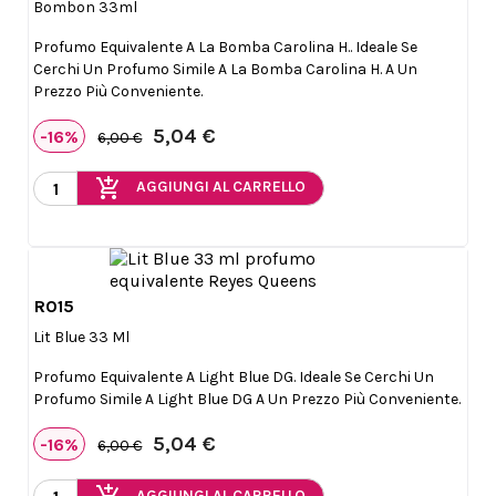
Bombon 33ml
Profumo Equivalente A La Bomba Carolina H.. Ideale Se
Cerchi Un Profumo Simile A La Bomba Carolina H. A Un
Prezzo Più Conveniente.
5,04 €
-16%
6,00 €
add_shopping_cart
AGGIUNGI AL CARRELLO
R015

Anteprima
Lit Blue 33 Ml
Profumo Equivalente A Light Blue DG. Ideale Se Cerchi Un
Profumo Simile A Light Blue DG A Un Prezzo Più Conveniente.
5,04 €
-16%
6,00 €
AGGIUNGI AL CARRELLO