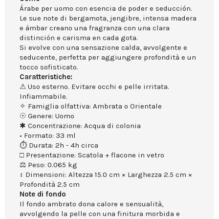
Árabe per uomo con esencia de poder e seducción.
Le sue note di bergamota, jengibre, intensa madera
e ámbar creano una fragranza con una clara
distinción e carisma en cada gota.
Si evolve con una sensazione calda, avvolgente e
seducente, perfetta per aggiungere profondità e un
tocco sofisticato.
Caratteristiche:
⚠ Uso esterno. Evitare occhi e pelle irritata.
Infiammabile.
✧ Famiglia olfattiva: Ambrata o Orientale
☉ Genere: Uomo
✱ Concentrazione: Acqua di colonia
• Formato: 33 ml
⏱ Durata: 2h - 4h circa
□ Presentazione: Scatola + flacone in vetro
⚖ Peso: 0.065 kg
↕ Dimensioni: Altezza 15.0 cm × Larghezza 2.5 cm ×
Profondità 2.5 cm
Note di fondo
Il fondo ambrato dona calore e sensualità,
avvolgendo la pelle con una finitura morbida e