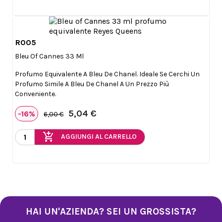
R005

Anteprima
Bleu Of Cannes 33 Ml
Profumo Equivalente A Bleu De Chanel. Ideale Se Cerchi Un
Profumo Simile A Bleu De Chanel A Un Prezzo Più
Conveniente.
5,04 €
-16%
6,00 €
add_shopping_cart
AGGIUNGI AL CARRELLO
HAI UN'AZIENDA? SEI UN GROSSISTA?