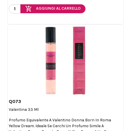
add_shopping_cart
AGGIUNGI AL CARRELLO
Q073

Anteprima
Valentina 33 Ml
Profumo Equivalente A Valentino Donna Born In Roma
Yellow Dream. Ideale Se Cerchi Un Profumo Simile A