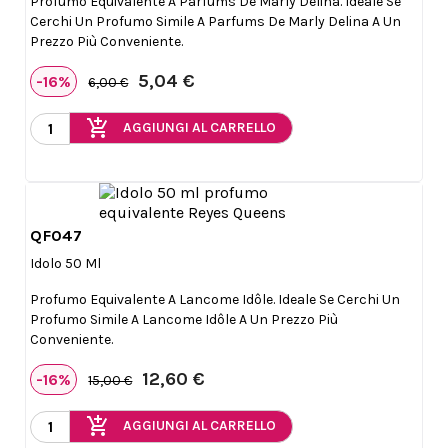
Profumo Equivalente A Parfums De Marly Delina. Ideale Se
Cerchi Un Profumo Simile A Parfums De Marly Delina A Un
Prezzo Più Conveniente.
5,04 €
-16%
6,00 €
add_shopping_cart
AGGIUNGI AL CARRELLO
QF047

Anteprima
Idolo 50 Ml
Profumo Equivalente A Lancome Idôle. Ideale Se Cerchi Un
Profumo Simile A Lancome Idôle A Un Prezzo Più
Conveniente.
12,60 €
-16%
15,00 €
add_shopping_cart
AGGIUNGI AL CARRELLO