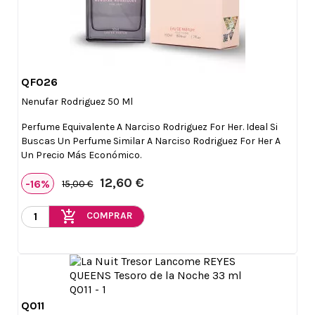
QF026

Vista rápida
Nenufar Rodriguez 50 Ml
Perfume Equivalente A Narciso Rodriguez For Her. Ideal Si
Buscas Un Perfume Similar A Narciso Rodriguez For Her A
Un Precio Más Económico.
12,60 €
-16%
15,00 €
add_shopping_cart
COMPRAR
Q011

Vista rápida