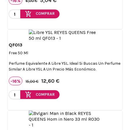
5,04 €
-16%
6,00 €
add_shopping_cart
COMPRAR
QF013

Vista rápida
Free 50 Ml
Perfume Equivalente A Libre YSL. Ideal Si Buscas Un Perfume
Similar A Libre YSL A Un Precio Más Económico.
12,60 €
-16%
15,00 €
add_shopping_cart
COMPRAR