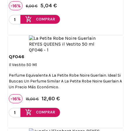
5,04 €
-16%
6,00 €
add_shopping_cart
COMPRAR
QF046

Vista rápida
Il Vestito 50 Ml
Perfume Equivalente A La Petite Robe Noire Guerlain. Ideal Si
Buscas Un Perfume Similar A La Petite Robe Noire Guerlain A
Un Precio Más Económico.
12,60 €
-16%
15,00 €
add_shopping_cart
COMPRAR