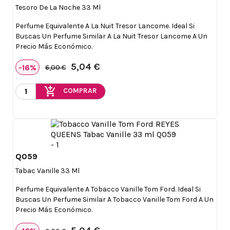
Tesoro De La Noche 33 Ml
Perfume Equivalente A La Nuit Tresor Lancome. Ideal Si
Buscas Un Perfume Similar A La Nuit Tresor Lancome A Un
Precio Más Económico.
5,04 €
-16%
6,00 €
add_shopping_cart
COMPRAR
Q059

Vista rápida
Tabac Vanille 33 Ml
Perfume Equivalente A Tobacco Vanille Tom Ford. Ideal Si
Buscas Un Perfume Similar A Tobacco Vanille Tom Ford A Un
Precio Más Económico.