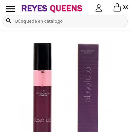

(0)
search