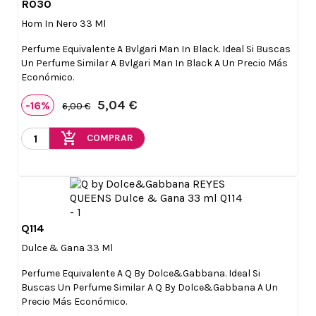
R030

Vista rápida
Hom In Nero 33 Ml
Perfume Equivalente A Bvlgari Man In Black. Ideal Si Buscas
Un Perfume Similar A Bvlgari Man In Black A Un Precio Más
Económico.
5,04 €
-16%
6,00 €
add_shopping_cart
COMPRAR
Q114

Vista rápida
Dulce & Gana 33 Ml
Perfume Equivalente A Q By Dolce&Gabbana. Ideal Si
Buscas Un Perfume Similar A Q By Dolce&Gabbana A Un
Precio Más Económico.