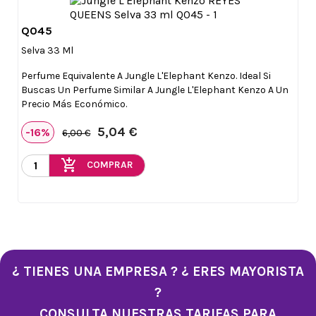
Q045

Vista rápida
Selva 33 Ml
Perfume Equivalente A Jungle L'Elephant Kenzo. Ideal Si
Buscas Un Perfume Similar A Jungle L'Elephant Kenzo A Un
Precio Más Económico.
5,04 €
-16%
6,00 €
add_shopping_cart
COMPRAR
¿ TIENES UNA EMPRESA ? ¿ ERES MAYORISTA
?
CONSULTA NUESTRAS TARIFAS PARA