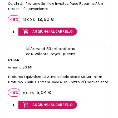
Cerchi Un Profumo Simile A Invictus Paco Rabanne A Un
Prezzo Più Conveniente.
12,60 €
-16%
15,00 €
add_shopping_cart
AGGIUNGI AL CARRELLO
R034

Anteprima
Armand 33 Ml
Profumo Equivalente A Armani Code. Ideale Se Cerchi Un
Profumo Simile A Armani Code A Un Prezzo Più Conveniente.
5,04 €
-16%
6,00 €
add_shopping_cart
AGGIUNGI AL CARRELLO