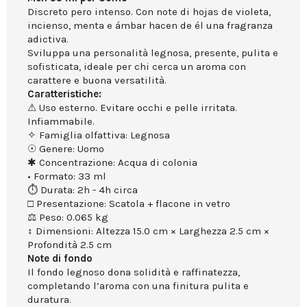
Discreto pero intenso. Con note di hojas de violeta,
incienso, menta e ámbar hacen de él una fragranza
adictiva.
Sviluppa una personalità legnosa, presente, pulita e
sofisticata, ideale per chi cerca un aroma con
carattere e buona versatilità.
Caratteristiche:
⚠ Uso esterno. Evitare occhi e pelle irritata.
Infiammabile.
✧ Famiglia olfattiva: Legnosa
☉ Genere: Uomo
✱ Concentrazione: Acqua di colonia
• Formato: 33 ml
⏱ Durata: 2h - 4h circa
□ Presentazione: Scatola + flacone in vetro
⚖ Peso: 0.065 kg
↕ Dimensioni: Altezza 15.0 cm × Larghezza 2.5 cm ×
Profondità 2.5 cm
Note di fondo
Il fondo legnoso dona solidità e raffinatezza,
completando l’aroma con una finitura pulita e
duratura.