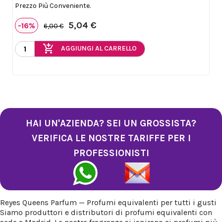
Prezzo Più Conveniente.
5,04 €
-16%
6,00 €
add_shopping_cart
AGGIUNGI AL CARRELLO
HAI UN'AZIENDA? SEI UN GROSSISTA?
VERIFICA LE NOSTRE TARIFFE PER I
PROFESSIONISTI
Reyes Queens Parfum — Profumi equivalenti per tutti i gusti
Siamo produttori e distributori di profumi equivalenti con