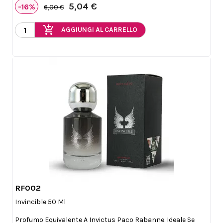
5,04 €
-16%
6,00 €
add_shopping_cart
AGGIUNGI AL CARRELLO
RF002

Anteprima
Invincible 50 Ml
Profumo Equivalente A Invictus Paco Rabanne. Ideale Se