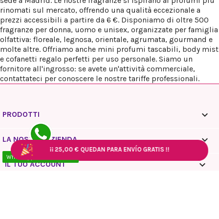
sede a Madrid. Le nostre fragranze si ispirano ai profumi più
rinomati sul mercato, offrendo una qualità eccezionale a
prezzi accessibili a partire da 6 €. Disponiamo di oltre 500
fragranze per donna, uomo e unisex, organizzate per famiglia
olfattiva: floreale, legnosa, orientale, agrumata, gourmand e
molte altre. Offriamo anche mini profumi tascabili, body mist
e cofanetti regalo perfetti per uso personale. Siamo un
fornitore all'ingrosso: se avete un'attività commerciale,
contattateci per conoscere le nostre tariffe professionali.

PRODOTTI

LA NOSTRA AZIENDA
¡¡
¡¡
25,00 €
25,00 €
QUEDAN PARA ENVÍO GRATIS !!
QUEDAN PARA ENVÍO GRATIS !!
¡¡
25,00 €
QUEDAN PARA ENVÍO GRATIS !!
¡¡
25,00 €
QUEDAN PARA ENVÍO GRATIS !!
WhatsApp - 10:00 / 18:00

IL TUO ACCOUNT
keyboard_arrow_down
INFORMAZIONI NEGOZIO
© 2026 Reyes Queens Parfum