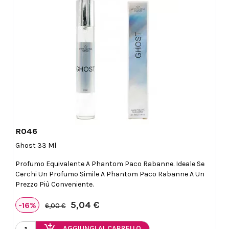
R046

Anteprima
Ghost 33 Ml
Profumo Equivalente A Phantom Paco Rabanne. Ideale Se
Cerchi Un Profumo Simile A Phantom Paco Rabanne A Un
Prezzo Più Conveniente.
5,04 €
-16%
6,00 €
AGGIUNGI AL CARRELLO