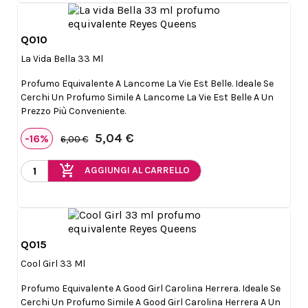
Q010

Anteprima
La Vida Bella 33 Ml
Profumo Equivalente A Lancome La Vie Est Belle. Ideale Se
Cerchi Un Profumo Simile A Lancome La Vie Est Belle A Un
Prezzo Più Conveniente.
5,04 €
-16%
6,00 €
add_shopping_cart
AGGIUNGI AL CARRELLO
Q015

Anteprima
Cool Girl 33 Ml
Profumo Equivalente A Good Girl Carolina Herrera. Ideale Se
Cerchi Un Profumo Simile A Good Girl Carolina Herrera A Un