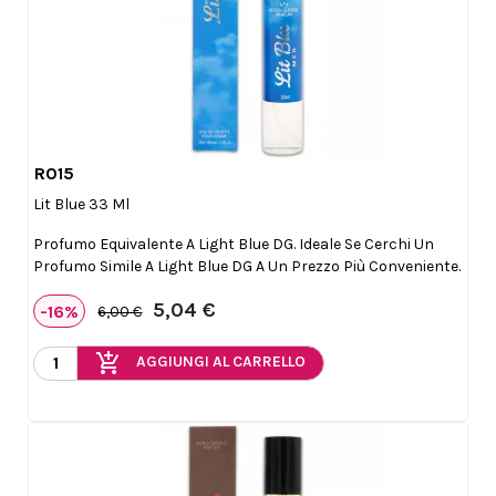
R015

Anteprima
Lit Blue 33 Ml
Profumo Equivalente A Light Blue DG. Ideale Se Cerchi Un
Profumo Simile A Light Blue DG A Un Prezzo Più Conveniente.
5,04 €
-16%
6,00 €
add_shopping_cart
AGGIUNGI AL CARRELLO