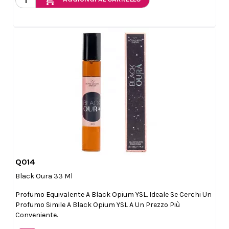
add_shopping_cart
Q014

Anteprima
Black Oura 33 Ml
Profumo Equivalente A Black Opium YSL. Ideale Se Cerchi Un
Profumo Simile A Black Opium YSL A Un Prezzo Più
Conveniente.