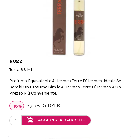
R022

Anteprima
Terra 33 Ml
Profumo Equivalente A Hermes Terre D'Hermes. Ideale Se
Cerchi Un Profumo Simile A Hermes Terre D'Hermes A Un
Prezzo Più Conveniente.
5,04 €
-16%
6,00 €
add_shopping_cart
AGGIUNGI AL CARRELLO