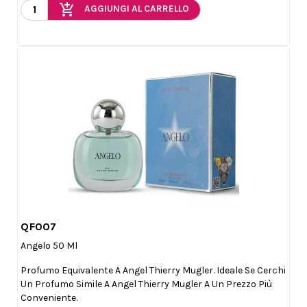
add_shopping_cart
AGGIUNGI AL CARRELLO
QF007

Anteprima
Angelo 50 Ml
Profumo Equivalente A Angel Thierry Mugler. Ideale Se Cerchi
Un Profumo Simile A Angel Thierry Mugler A Un Prezzo Più
Conveniente.