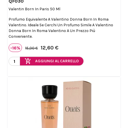
QF030

Anteprima
Valentin Born In Paris 50 Ml
Profumo Equivalente A Valentino Donna Born In Roma
Valentino. Ideale Se Cerchi Un Profumo Simile A Valentino
Donna Born In Roma Valentino A Un Prezzo Più
Conveniente.
12,60 €
-16%
15,00 €
add_shopping_cart
AGGIUNGI AL CARRELLO