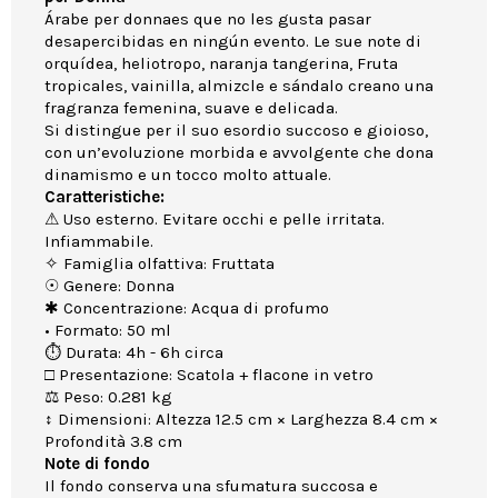
Árabe per donnaes que no les gusta pasar
desapercibidas en ningún evento. Le sue note di
orquídea, heliotropo, naranja tangerina, Fruta
tropicales, vainilla, almizcle e sándalo creano una
fragranza femenina, suave e delicada.
Si distingue per il suo esordio succoso e gioioso,
con un’evoluzione morbida e avvolgente che dona
dinamismo e un tocco molto attuale.
Caratteristiche:
⚠ Uso esterno. Evitare occhi e pelle irritata.
Infiammabile.
✧ Famiglia olfattiva: Fruttata
☉ Genere: Donna
✱ Concentrazione: Acqua di profumo
• Formato: 50 ml
⏱ Durata: 4h - 6h circa
□ Presentazione: Scatola + flacone in vetro
⚖ Peso: 0.281 kg
↕ Dimensioni: Altezza 12.5 cm × Larghezza 8.4 cm ×
Profondità 3.8 cm
Note di fondo
Il fondo conserva una sfumatura succosa e