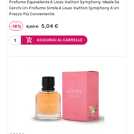
Profumo Equivalente A Louis Vuitton Symphony. Ideale Se
Cerchi Un Profumo Simile A Louis Vuitton Symphony A Un
Prezzo Più Conveniente.
5,04 €
-16%
6,00 €
add_shopping_cart
AGGIUNGI AL CARRELLO