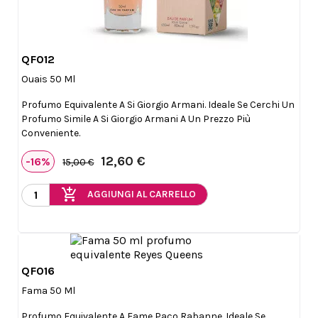
QF012

Anteprima
Ouais 50 Ml
Profumo Equivalente A Si Giorgio Armani. Ideale Se Cerchi Un
Profumo Simile A Si Giorgio Armani A Un Prezzo Più
Conveniente.
12,60 €
-16%
15,00 €
add_shopping_cart
AGGIUNGI AL CARRELLO
QF016

Anteprima
Fama 50 Ml
Profumo Equivalente A Fame Paco Rabanne. Ideale Se