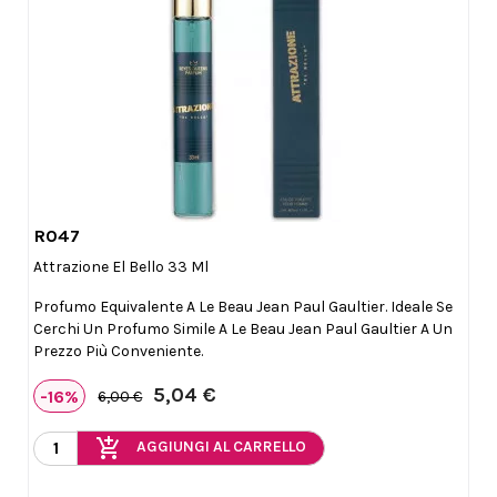
R047

Anteprima
Attrazione El Bello 33 Ml
Profumo Equivalente A Le Beau Jean Paul Gaultier. Ideale Se
Cerchi Un Profumo Simile A Le Beau Jean Paul Gaultier A Un
Prezzo Più Conveniente.
5,04 €
-16%
6,00 €
add_shopping_cart
AGGIUNGI AL CARRELLO