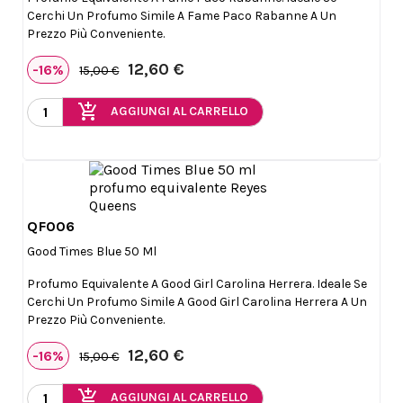
Cerchi Un Profumo Simile A Fame Paco Rabanne A Un
Prezzo Più Conveniente.
12,60 €
-16%
15,00 €
add_shopping_cart
AGGIUNGI AL CARRELLO
QF006

Anteprima
Good Times Blue 50 Ml
Profumo Equivalente A Good Girl Carolina Herrera. Ideale Se
Cerchi Un Profumo Simile A Good Girl Carolina Herrera A Un
Prezzo Più Conveniente.
12,60 €
-16%
15,00 €
add_shopping_cart
AGGIUNGI AL CARRELLO