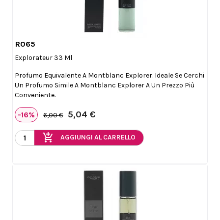
R065

Anteprima
Explorateur 33 Ml
Profumo Equivalente A Montblanc Explorer. Ideale Se Cerchi
Un Profumo Simile A Montblanc Explorer A Un Prezzo Più
Conveniente.
5,04 €
-16%
6,00 €
add_shopping_cart
AGGIUNGI AL CARRELLO