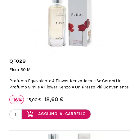
QF028

Anteprima
Fleur 50 Ml
Profumo Equivalente A Flower Kenzo. Ideale Se Cerchi Un
Profumo Simile A Flower Kenzo A Un Prezzo Più Conveniente.
12,60 €
-16%
15,00 €
add_shopping_cart
AGGIUNGI AL CARRELLO