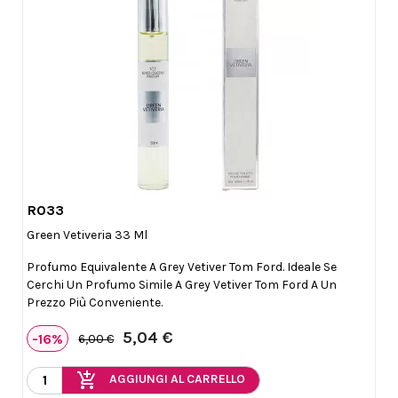
R033

Anteprima
Green Vetiveria 33 Ml
Profumo Equivalente A Grey Vetiver Tom Ford. Ideale Se
Cerchi Un Profumo Simile A Grey Vetiver Tom Ford A Un
Prezzo Più Conveniente.
5,04 €
-16%
6,00 €
add_shopping_cart
AGGIUNGI AL CARRELLO