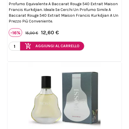
Profumo Equivalente A Baccarat Rouge 540 Extrait Maison
Francis Kurkdjian. Ideale Se Cerchi Un Profumo Simile A
Baccarat Rouge 540 Extrait Maison Francis Kurkdjian A Un
Prezzo Più Conveniente.
12,60 €
-16%
15,00 €
add_shopping_cart
AGGIUNGI AL CARRELLO