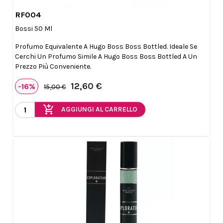
RF004

Anteprima
Bossi 50 Ml
Profumo Equivalente A Hugo Boss Boss Bottled. Ideale Se
Cerchi Un Profumo Simile A Hugo Boss Boss Bottled A Un
Prezzo Più Conveniente.
12,60 €
-16%
15,00 €
add_shopping_cart
AGGIUNGI AL CARRELLO