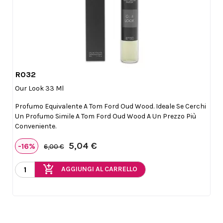
R032

Anteprima
Our Look 33 Ml
Profumo Equivalente A Tom Ford Oud Wood. Ideale Se Cerchi
Un Profumo Simile A Tom Ford Oud Wood A Un Prezzo Più
Conveniente.
5,04 €
-16%
6,00 €
add_shopping_cart
AGGIUNGI AL CARRELLO