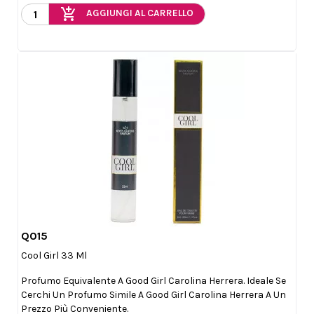
add_shopping_cart
AGGIUNGI AL CARRELLO
Q015

Anteprima
Cool Girl 33 Ml
Profumo Equivalente A Good Girl Carolina Herrera. Ideale Se
Cerchi Un Profumo Simile A Good Girl Carolina Herrera A Un
Prezzo Più Conveniente.