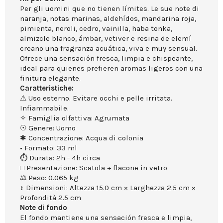
Per gli uomini que no tienen límites. Le sue note di
naranja, notas marinas, aldehídos, mandarina roja,
pimienta, neroli, cedro, vainilla, haba tonka,
almizcle blanco, ámbar, vetiver e resina de elemí
creano una fragranza acuática, viva e muy sensual.
Ofrece una sensación fresca, limpia e chispeante,
ideal para quienes prefieren aromas ligeros con una
finitura elegante.
Caratteristiche:
⚠ Uso esterno. Evitare occhi e pelle irritata.
Infiammabile.
✧ Famiglia olfattiva: Agrumata
☉ Genere: Uomo
✱ Concentrazione: Acqua di colonia
• Formato: 33 ml
⏱ Durata: 2h - 4h circa
□ Presentazione: Scatola + flacone in vetro
⚖ Peso: 0.065 kg
↕ Dimensioni: Altezza 15.0 cm × Larghezza 2.5 cm ×
Profondità 2.5 cm
Note di fondo
El fondo mantiene una sensación fresca e limpia,