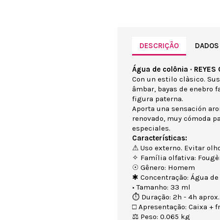
DESCRIÇÃO
DADOS
Água de colônia · REYES
Con un estilo clàsico. Su
âmbar, bayas de enebro f
figura paterna.
Aporta una sensación arom
renovado, muy cómoda pa
especiales.
Características:
⚠ Uso externo. Evitar olho
✧ Família olfativa: Fougè
☉ Gênero: Homem
✱ Concentração: Água de 
• Tamanho: 33 ml
⏱ Duração: 2h - 4h aprox.
□ Apresentação: Caixa + f
⚖ Peso: 0.065 kg