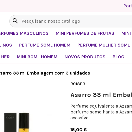
Por
search
PERFUMES MASCULINOS
MINI PERFUMES DE FRUTAS
MIN
LINOS
PERFUME 50ML HOMEM
PERFUME MULHER 50ML
LHER
MINI 30ML HOMEM
NOVOS PRODUTOS
BLOG
sarro 33 ml Embalagem com 3 unidades
R018P3
Asarro 33 ml Emba
Perfume equivalente a Azza
perfume semelhante a Azza
acessível.
15,00 €