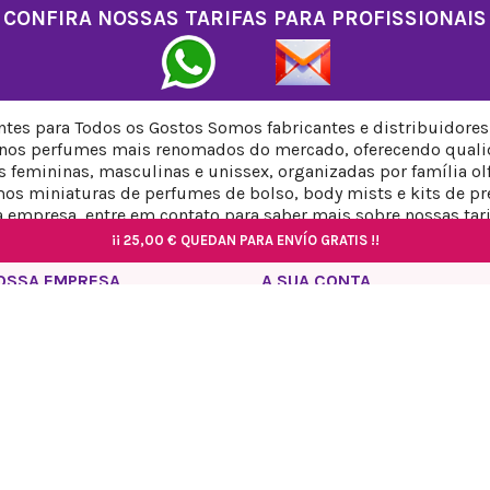
CONFIRA NOSSAS TARIFAS PARA PROFISSIONAIS
tes para Todos os Gostos Somos fabricantes e distribuidore
 nos perfumes mais renomados do mercado, oferecendo qualid
femininas, masculinas e unissex, organizadas por família olfat
 miniaturas de perfumes de bolso, body mists e kits de pre
 empresa, entre em contato para saber mais sobre nossas tari
¡¡
¡¡
¡¡
25,00 €
25,00 €
25,00 €
QUEDAN PARA ENVÍO GRATIS !!
QUEDAN PARA ENVÍO GRATIS !!
QUEDAN PARA ENVÍO GRATIS !!
¡¡
¡¡
25,00 €
25,00 €
QUEDAN PARA ENVÍO GRATIS !!
QUEDAN PARA ENVÍO GRATIS !!
OSSA EMPRESA
A SUA CONTA
tica de privacidade
Informação pessoal
o Legal
Encomendas
tica de cookies
Notas de crédito
tica de envios e devoluções
Endereços
tacte-nos
Vales de desconto
My blog comments
© 2026 Reyes Queens Parfum