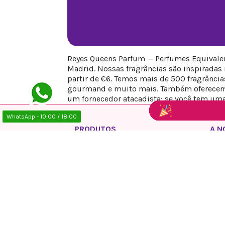
Reyes Queens Parfum — Perfumes Equivalen
Madrid. Nossas fragrâncias são inspiradas
partir de €6. Temos mais de 500 fragrâncias 
gourmand e muito mais. Também oferecemos
um fornecedor atacadista: se você tem uma
WhatsApp - 10:00 / 18:00
PRODUTOS
A N
Promoção
Polí
Novos produtos
Avis
Top de Vendas
Polí
Polí
Con