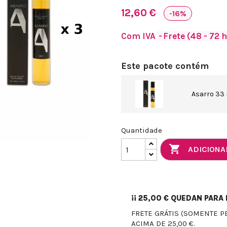
12,60 €
-16%
Com IVA
Frete (48 - 72 
Este pacote contém
Asarro 33
Quantidade

ADICIONA
¡¡
25,00 €
QUEDAN PARA E
FRETE GRÁTIS (SOMENTE P
ACIMA DE 25,00 €.