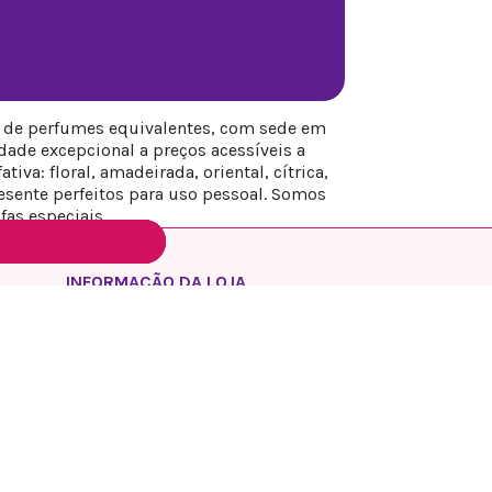
s de perfumes equivalentes, com sede em
ade excepcional a preços acessíveis a
iva: floral, amadeirada, oriental, cítrica,
sente perfeitos para uso pessoal. Somos
fas especiais.
INFORMAÇÃO DA LOJA
REYESQUEENS PARFUM
Espanha
Madrid
Ligue-nos:
+34 649 17 48 74
Envie-nos um e-mail:
info@reyesqueens.com