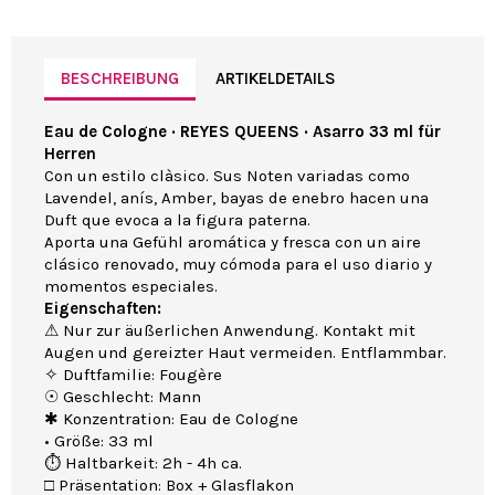
BESCHREIBUNG
ARTIKELDETAILS
Eau de Cologne · REYES QUEENS · Asarro 33 ml für
Herren
Con un estilo clàsico. Sus Noten variadas como
Lavendel, anís, Amber, bayas de enebro hacen una
Duft que evoca a la figura paterna.
Aporta una Gefühl aromática y fresca con un aire
clásico renovado, muy cómoda para el uso diario y
momentos especiales.
Eigenschaften:
⚠ Nur zur äußerlichen Anwendung. Kontakt mit
Augen und gereizter Haut vermeiden. Entflammbar.
✧ Duftfamilie: Fougère
☉ Geschlecht: Mann
✱ Konzentration: Eau de Cologne
• Größe: 33 ml
⏱ Haltbarkeit: 2h - 4h ca.
□ Präsentation: Box + Glasflakon