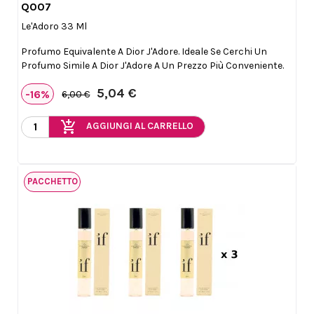
Q007

Anteprima
Le'Adoro 33 Ml
Profumo Equivalente A Dior J'Adore. Ideale Se Cerchi Un
Profumo Simile A Dior J'Adore A Un Prezzo Più Conveniente.
5,04 €
-16%
6,00 €
add_shopping_cart
AGGIUNGI AL CARRELLO
PACCHETTO