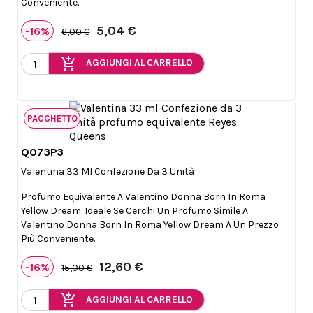
Conveniente.
5,04 €
-16%
6,00 €
add_shopping_cart
AGGIUNGI AL CARRELLO
PACCHETTO
Q073P3

Anteprima
Valentina 33 Ml Confezione Da 3 Unità
Profumo Equivalente A Valentino Donna Born In Roma
Yellow Dream. Ideale Se Cerchi Un Profumo Simile A
Valentino Donna Born In Roma Yellow Dream A Un Prezzo
Più Conveniente.
12,60 €
-16%
15,00 €
add_shopping_cart
AGGIUNGI AL CARRELLO