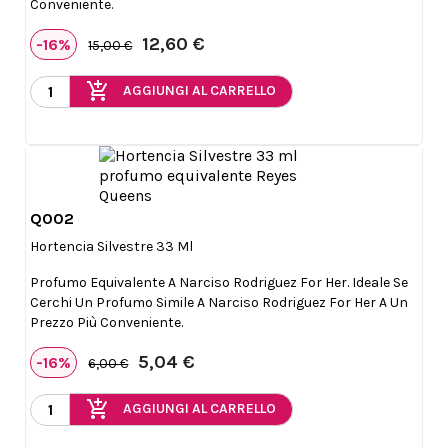
Conveniente.
12,60 €
-16%
15,00 €
add_shopping_cart
AGGIUNGI AL CARRELLO
Q002

Anteprima
Hortencia Silvestre 33 Ml
Profumo Equivalente A Narciso Rodriguez For Her. Ideale Se
Cerchi Un Profumo Simile A Narciso Rodriguez For Her A Un
Prezzo Più Conveniente.
5,04 €
-16%
6,00 €
add_shopping_cart
AGGIUNGI AL CARRELLO