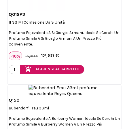
Q012P3

Anteprima
If 33 Ml Confezione Da 3 Unità
Profumo Equivalente A Si Giorgio Armani. Ideale Se Cerchi Un
Profumo Simile A Si Giorgio Armani A Un Prezzo Più
Conveniente.
12,60 €
-16%
15,00 €
add_shopping_cart
AGGIUNGI AL CARRELLO
Q150

Anteprima
Bubendorf Frau 33ml
Profumo Equivalente A Burberry Women. Ideale Se Cerchi Un
Profumo Simile A Burberry Women A Un Prezzo Più