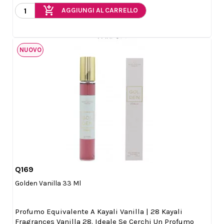
add_shopping_cart
AGGIUNGI AL CARRELLO
NUOVO
Q169

Anteprima
Golden Vanilla 33 Ml
Profumo Equivalente A Kayali Vanilla | 28 Kayali
Fragrances Vanilla 28. Ideale Se Cerchi Un Profumo