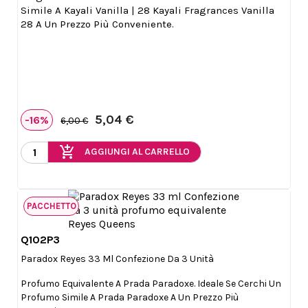
Simile A Kayali Vanilla | 28 Kayali Fragrances Vanilla
28 A Un Prezzo Più Conveniente.
5,04 €
-16%
6,00 €
add_shopping_cart
AGGIUNGI AL CARRELLO
PACCHETTO
Q102P3

Anteprima
Paradox Reyes 33 Ml Confezione Da 3 Unità
Profumo Equivalente A Prada Paradoxe. Ideale Se Cerchi Un
Profumo Simile A Prada Paradoxe A Un Prezzo Più