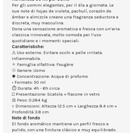
Per gli uomini elegantes, per il día a giornata. Le
sue note di hojas de violeta, pachulí, corazón de
ámbar e almizcle creano una fragranza seductora e
discreta, muy masculina.
Dona una sensazione aromatica e fresca con un’aria
classica rinnovata, molto comoda per l’uso
quotidiano e i momenti speciali.
Caratteristiche:
⚠ Uso esterno. Evitare occhi e pelle irritata.
Infiammabile.
✧ Famiglia olfattiva: Fougère
☉ Genere: Uomo
✱ Concentrazione: Acqua di profumo
• Formato: 50 ml
⏱ Durata: 4h - 6h circa
□ Presentazione: Scatola + flacone in vetro
⚖ Peso: 0.264 kg
↕ Dimensioni: Altezza 12.5 cm × Larghezza 8.4 cm ×
Profondità 3.8 cm
Note di fondo
El fondo aromático mantiene un perfil fresco e
pulido, con una finitura clásico e muy equilibrado.