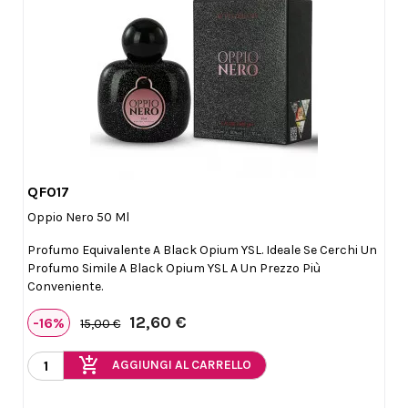
QF017

Anteprima
Oppio Nero 50 Ml
Profumo Equivalente A Black Opium YSL. Ideale Se Cerchi Un
Profumo Simile A Black Opium YSL A Un Prezzo Più
Conveniente.
12,60 €
-16%
15,00 €
add_shopping_cart
AGGIUNGI AL CARRELLO