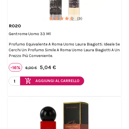
(9)
R020

Anteprima
Gentrome Uomo 33 Ml
Profumo Equivalente A Roma Uomo Laura Biagiotti. Ideale Se
Cerchi Un Profumo Simile A Roma Uomo Laura Biagiotti A Un
Prezzo Più Conveniente.
5,04 €
-16%
6,00 €
add_shopping_cart
AGGIUNGI AL CARRELLO