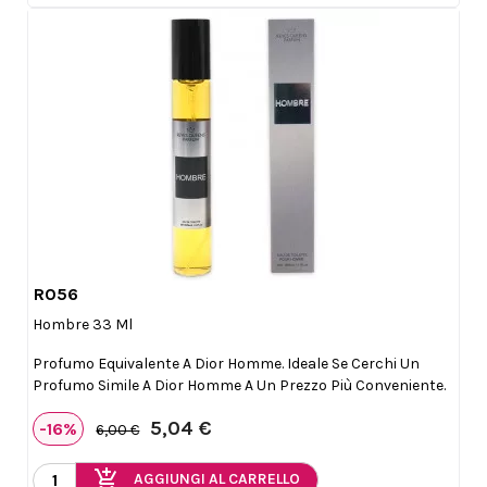
R056

Anteprima
Hombre 33 Ml
Profumo Equivalente A Dior Homme. Ideale Se Cerchi Un
Profumo Simile A Dior Homme A Un Prezzo Più Conveniente.
5,04 €
-16%
6,00 €
add_shopping_cart
AGGIUNGI AL CARRELLO