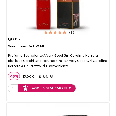
(8)
QF015

Anteprima
Good Times Red 50 Ml
Profumo Equivalente A Very Good Girl Carolina Herrera.
Ideale Se Cerchi Un Profumo Simile A Very Good Girl Carolina
Herrera A Un Prezzo Più Conveniente.
12,60 €
-16%
15,00 €
add_shopping_cart
AGGIUNGI AL CARRELLO