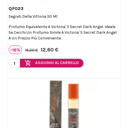
QF023

Anteprima
Segreti Della Vittoria 50 Ml
Profumo Equivalente A Victoria´s Secret Dark Angel. Ideale
Se Cerchi Un Profumo Simile A Victoria´s Secret Dark Angel
A Un Prezzo Più Conveniente.
12,60 €
-16%
15,00 €
add_shopping_cart
AGGIUNGI AL CARRELLO