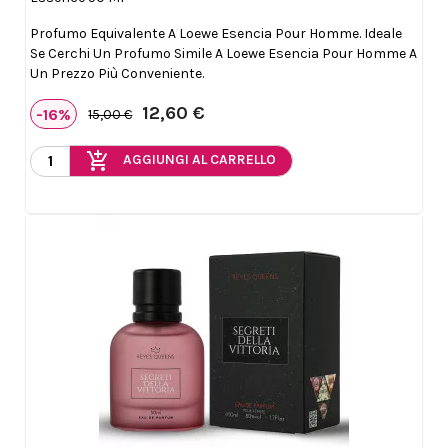
Profumo Equivalente A Loewe Esencia Pour Homme. Ideale
Se Cerchi Un Profumo Simile A Loewe Esencia Pour Homme A
Un Prezzo Più Conveniente.
12,60 €
-16%
15,00 €
add_shopping_cart
AGGIUNGI AL CARRELLO