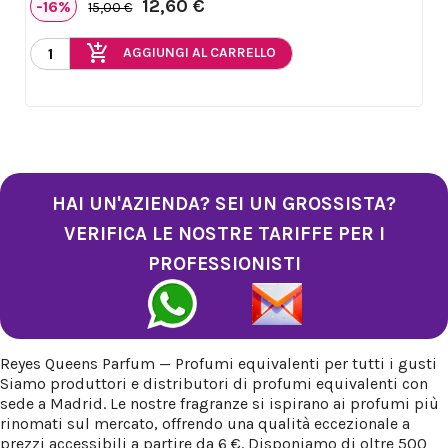
12,60 €
-16%
15,00 €
add_shopping_cart
AGGIUNGI AL CARRELLO
HAI UN'AZIENDA? SEI UN GROSSISTA?
VERIFICA LE NOSTRE TARIFFE PER I
PROFESSIONISTI
Reyes Queens Parfum — Profumi equivalenti per tutti i gusti
Siamo produttori e distributori di profumi equivalenti con
sede a Madrid. Le nostre fragranze si ispirano ai profumi più
rinomati sul mercato, offrendo una qualità eccezionale a
prezzi accessibili a partire da 6 €. Disponiamo di oltre 500