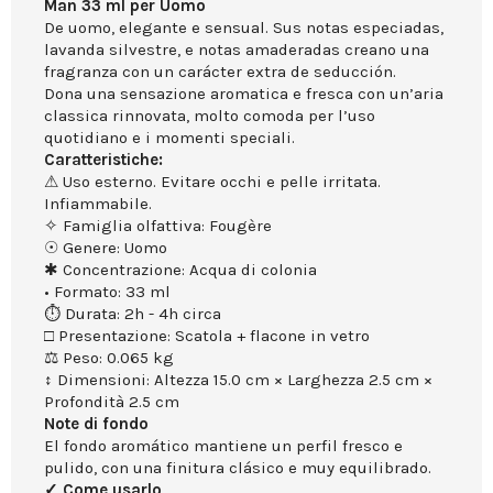
Man 33 ml per Uomo
De uomo, elegante e sensual. Sus notas especiadas,
lavanda silvestre, e notas amaderadas creano una
fragranza con un carácter extra de seducción.
Dona una sensazione aromatica e fresca con un’aria
classica rinnovata, molto comoda per l’uso
quotidiano e i momenti speciali.
Caratteristiche:
⚠ Uso esterno. Evitare occhi e pelle irritata.
Infiammabile.
✧ Famiglia olfattiva: Fougère
☉ Genere: Uomo
✱ Concentrazione: Acqua di colonia
• Formato: 33 ml
⏱ Durata: 2h - 4h circa
□ Presentazione: Scatola + flacone in vetro
⚖ Peso: 0.065 kg
↕ Dimensioni: Altezza 15.0 cm × Larghezza 2.5 cm ×
Profondità 2.5 cm
Note di fondo
El fondo aromático mantiene un perfil fresco e
pulido, con una finitura clásico e muy equilibrado.
✓ Come usarlo