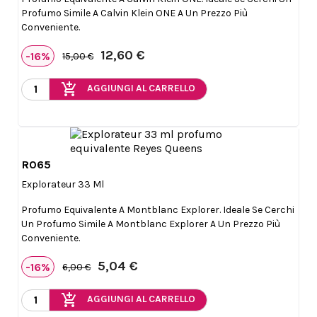
Profumo Simile A Calvin Klein ONE A Un Prezzo Più
Conveniente.
12,60 €
-16%
15,00 €
add_shopping_cart
AGGIUNGI AL CARRELLO
R065

Anteprima
Explorateur 33 Ml
Profumo Equivalente A Montblanc Explorer. Ideale Se Cerchi
Un Profumo Simile A Montblanc Explorer A Un Prezzo Più
Conveniente.
5,04 €
-16%
6,00 €
add_shopping_cart
AGGIUNGI AL CARRELLO