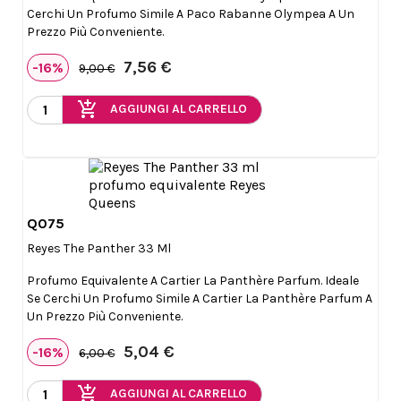
Cerchi Un Profumo Simile A Paco Rabanne Olympea A Un
Prezzo Più Conveniente.
7,56 €
-16%
9,00 €
add_shopping_cart
AGGIUNGI AL CARRELLO
Q075

Anteprima
Reyes The Panther 33 Ml
Profumo Equivalente A Cartier La Panthère Parfum. Ideale
Se Cerchi Un Profumo Simile A Cartier La Panthère Parfum A
Un Prezzo Più Conveniente.
5,04 €
-16%
6,00 €
add_shopping_cart
AGGIUNGI AL CARRELLO