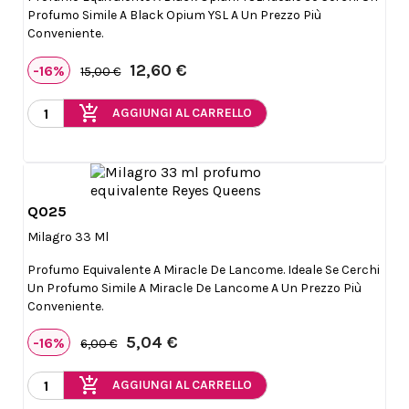
Profumo Simile A Black Opium YSL A Un Prezzo Più
Conveniente.
12,60 €
-16%
15,00 €
add_shopping_cart
AGGIUNGI AL CARRELLO
Q025

Anteprima
Milagro 33 Ml
Profumo Equivalente A Miracle De Lancome. Ideale Se Cerchi
Un Profumo Simile A Miracle De Lancome A Un Prezzo Più
Conveniente.
5,04 €
-16%
6,00 €
add_shopping_cart
AGGIUNGI AL CARRELLO