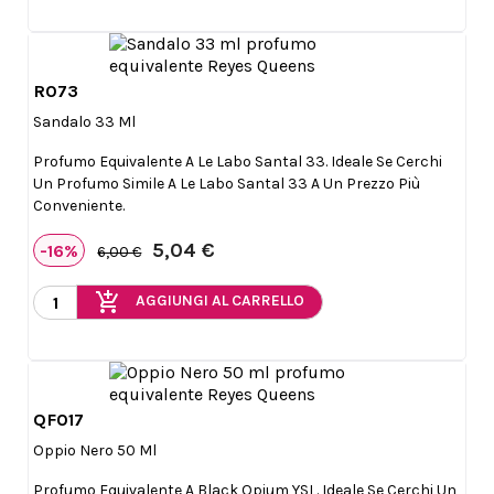
R073

Anteprima
Sandalo 33 Ml
Profumo Equivalente A Le Labo Santal 33. Ideale Se Cerchi
Un Profumo Simile A Le Labo Santal 33 A Un Prezzo Più
Conveniente.
5,04 €
-16%
6,00 €
add_shopping_cart
AGGIUNGI AL CARRELLO
QF017

Anteprima
Oppio Nero 50 Ml
Profumo Equivalente A Black Opium YSL. Ideale Se Cerchi Un